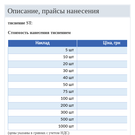
Описание, прайсы нанесения
тиснение ST:
Стоимость нанесения тиснением
Наклад
Ціна, грн
5 шт
25
10 шт
13
20 шт
7
30 шт
5
40 шт
4
50 шт
3
75 шт
2
100 шт
2
200 шт
1
300 шт
1
500 шт
1
1000 шт
1
(цены указаны в гривнах с учетом НДС)