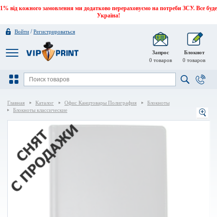
1% від кожного замовлення ми додатково перераховуємо на потреби ЗСУ. Все буде
Україна!
/
Войти
Регистрироваться
Запрос
Блокнот
0
товаров
0
товаров
Главная
Каталог
Офис Канцтовары Полиграфия
Блокноты
Блокноты классические