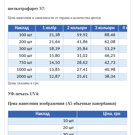
шелкотрафарет S7:
Цена нанесения в зависимости от тиража и количества цветов
Наклад
1 колір
2 кольори
3 кольори
4 кол
100 шт
31,38
59,92
88,46
11
200 шт
21,64
41,86
62,08
8
300 шт
18,39
35,84
53,29
7
500 шт
15,80
31,02
46,25
6
750 шт
14,50
28,62
42,73
5
1000 шт
13,85
27,41
40,98
5
2000 шт
12,87
25,61
38,34
5
Цены указаны в грн.
УФ-печать UV4:
Цена нанесения изображения (А5 обычные павербанки)
Наклад
Ціна, грн
10 шт
13
20 шт
9
30 шт
8