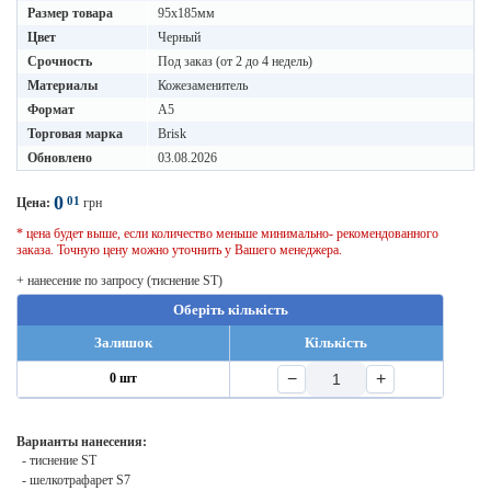
Размер товара
95х185мм
Цвет
Черный
Срочность
Под заказ (от 2 до 4 недель)
Материалы
Кожезаменитель
Формат
A5
Торговая марка
Brisk
Обновлено
03.08.2026
0
01
Цена:
грн
* цена будет выше, если количество меньше минимально- рекомендованного
заказа. Точную цену можно уточнить у Вашего менеджера.
+ нанесение по запросу (тиснение ST)
Оберіть кількість
Залишок
Кількість
−
+
0 шт
Варианты нанесения:
- тиснение ST
- шелкотрафарет S7