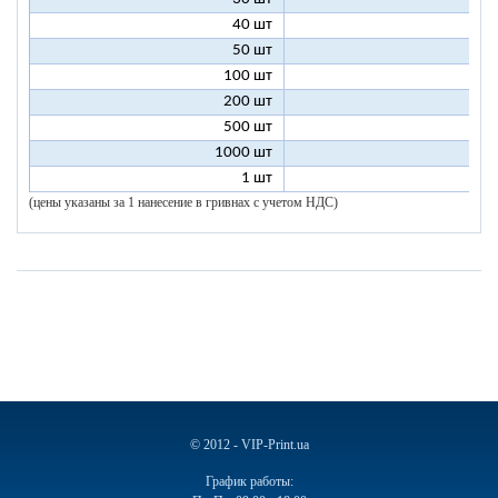
40 шт
7
50 шт
7
100 шт
6
200 шт
5
500 шт
5
1000 шт
5
1 шт
96
(цены указаны за 1 нанесение в гривнах с учетом НДС)
© 2012 - VIP-Print.ua
График работы: