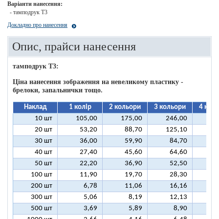
Варіанти нанесення:
- тамподрук T3
Докладно про нанесення
Опис, прайси нанесення
тамподрук T3:
Ціна нанесення зображення на невеликому пластику -
брелоки, запальнички тощо.
Наклад
1 колір
2 кольори
3 кольори
4 кол
10 шт
105,00
175,00
246,00
31
20 шт
53,20
88,70
125,10
16
30 шт
36,00
59,90
84,70
10
40 шт
27,40
45,60
64,60
8
50 шт
22,20
36,90
52,50
6
100 шт
11,90
19,70
28,30
3
200 шт
6,78
11,06
16,16
2
300 шт
5,06
8,19
12,13
1
500 шт
3,69
5,89
8,90
1