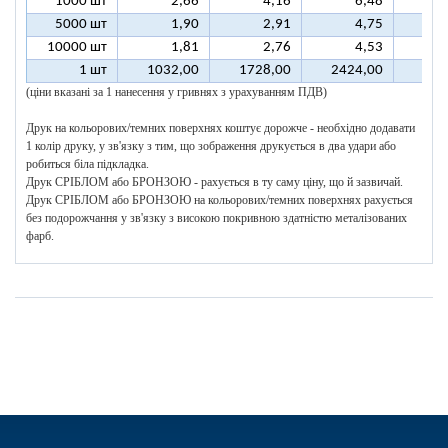
1000 шт
2,66
4,16
6,48
5000 шт
1,90
2,91
4,75
10000 шт
1,81
2,76
4,53
1 шт
1032,00
1728,00
2424,00
312
(ціни вказані за 1 нанесення у гривнях з урахуванням ПДВ)
Друк на кольорових/темних поверхнях коштує дорожче - необхідно додавати
1 колір друку, у зв'язку з тим, що зображення друкується в два удари або
робиться біла підкладка.
Друк СРІБЛОМ або БРОНЗОЮ - рахується в ту саму ціну, що й зазвичай.
Друк СРІБЛОМ або БРОНЗОЮ на кольорових/темних поверхнях рахується
без подорожчання у зв'язку з високою покривною здатністю металізованих
фарб.