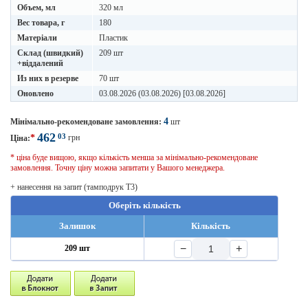
Объем, мл
320 мл
Вес товара, г
180
Матеріали
Пластик
Склад (швидкий)
209 шт
+віддалений
Из них в резерве
70 шт
Оновлено
03.08.2026 (03.08.2026) [03.08.2026]
4
Мінімально-рекомендоване замовлення:
шт
462
03
*
грн
Ціна:
* ціна буде вищою, якщо кількість менша за мінімально-рекомендоване
замовлення. Точну ціну можна запитати у Вашого менеджера.
+ нанесення на запит (тамподрук T3)
Оберіть кількість
Залишок
Кількість
−
+
209 шт