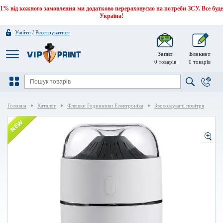
1% від кожного замовлення ми додатково перераховуємо на потреби ЗСУ. Все буде
Україна!
/
Увійти
Реєструватися
Запит
Блокнот
0
товарів
0
товарів
Головна
Каталог
Флешки Годинники Електроніка
Зволожувачі повітря