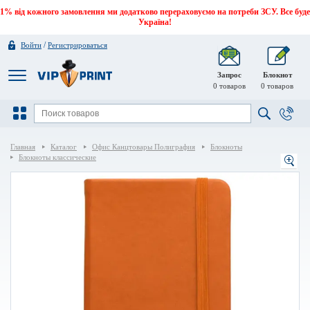
1% від кожного замовлення ми додатково перераховуємо на потреби ЗСУ. Все буде
Україна!
/
Войти
Регистрироваться
Запрос
Блокнот
0
товаров
0
товаров
Главная
Каталог
Офис Канцтовары Полиграфия
Блокноты
Блокноты классические