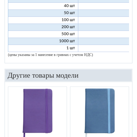
40 шт
7
50 шт
7
100 шт
6
200 шт
5
500 шт
5
1000 шт
5
1 шт
96
(цены указаны за 1 нанесение в гривнах с учетом НДС)
Другие товары модели