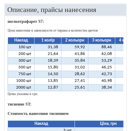
Описание, прайсы нанесения
шелкотрафарет S7:
Цена нанесения в зависимости от тиража и количества цветов
Наклад
1 колір
2 кольори
3 кольори
4 кол
100 шт
31,38
59,92
88,46
11
200 шт
21,64
41,86
62,08
8
300 шт
18,39
35,84
53,29
7
500 шт
15,80
31,02
46,25
6
750 шт
14,50
28,62
42,73
5
1000 шт
13,85
27,41
40,98
5
2000 шт
12,87
25,61
38,34
5
Цены указаны в грн.
тиснение ST:
Стоимость нанесения тиснением
Наклад
Ціна, грн
5 шт
25