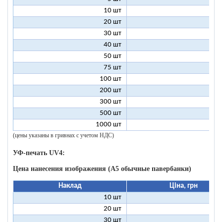
10 шт
13
20 шт
7
30 шт
5
40 шт
4
50 шт
3
75 шт
2
100 шт
2
200 шт
1
300 шт
1
500 шт
1
1000 шт
1
(цены указаны в гривнах с учетом НДС)
УФ-печать UV4:
Цена нанесения изображения (А5 обычные павербанки)
Наклад
Ціна, грн
10 шт
13
20 шт
9
30 шт
8