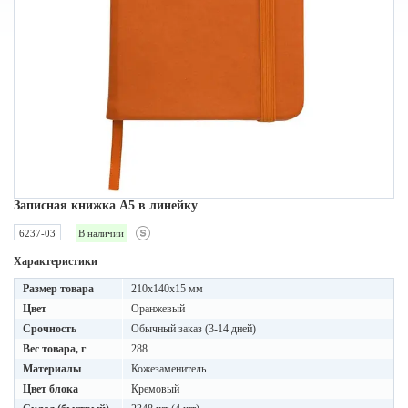
Записная книжка A5 в линейку
6237-03
В наличии
Характеристики
Размер товара
210х140х15 мм
Цвет
Оранжевый
Срочность
Обычный заказ (3-14 дней)
Вес товара, г
288
Материалы
Кожезаменитель
Цвет блока
Кремовый