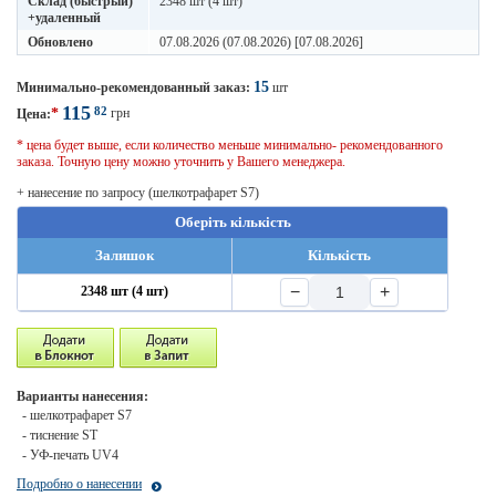
Склад (быстрый)
2348 шт (4 шт)
+удаленный
Обновлено
07.08.2026 (07.08.2026) [07.08.2026]
15
Минимально-рекомендованный заказ:
шт
115
82
*
грн
Цена:
* цена будет выше, если количество меньше минимально- рекомендованного
заказа. Точную цену можно уточнить у Вашего менеджера.
+ нанесение по запросу (шелкотрафарет S7)
Оберіть кількість
Залишок
Кількість
−
+
2348 шт (4 шт)
Варианты нанесения:
- шелкотрафарет S7
- тиснение ST
- УФ-печать UV4
Подробно о нанесении