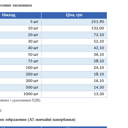
есення тисненням
Наклад
Ціна, грн
5 шт
251,90
10 шт
132,00
20 шт
72,10
30 шт
52,10
40 шт
42,10
50 шт
36,10
75 шт
28,10
100 шт
24,10
200 шт
18,10
300 шт
16,10
500 шт
14,50
1000 шт
13,30
 гривнях з урахуванням ПДВ)
:
ня зображення (А5 звичайні павербанки)