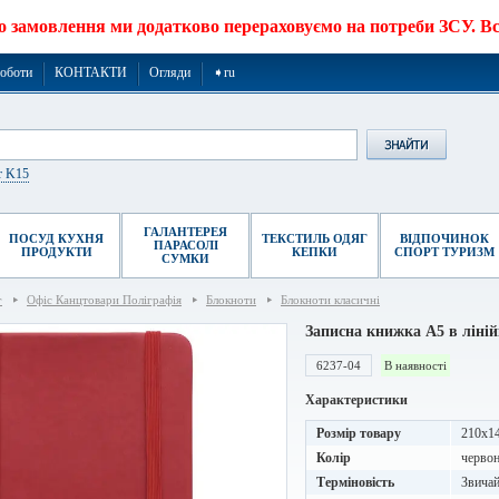
о замовлення ми додатково перераховуємо на потреби ЗСУ. Все
роботи
КОНТАКТИ
Огляди
➧ru
r K15
ГАЛАНТЕРЕЯ
ПОСУД КУХНЯ
ТЕКСТИЛЬ ОДЯГ
ВІДПОЧИНОК
ПАРАСОЛІ
ПРОДУКТИ
КЕПКИ
СПОРТ ТУРИЗМ
СУМКИ
г
Офіс Канцтовари Поліграфія
Блокноти
Блокноти класичні
Записна книжка A5 в ліні
6237-04
В наявності
Характеристики
Розмір товару
210х1
Колір
черво
Терміновість
Звичай