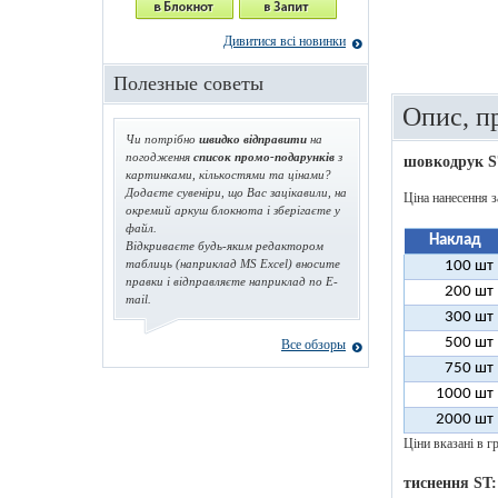
Дивитися всі новинки
Полезные советы
Опис, п
Чи потрібно
швидко відправити
на
погодження
список промо-подарунків
з
шовкодрук S
картинками, кількостями та цінами?
Додаєте сувеніри, що Вас зацікавили, на
Ціна нанесення з
окремий аркуш блокнота і зберігаєте у
файл.
Наклад
Відкриваєте будь-яким редактором
таблиць (наприклад MS Excel) вносите
100 шт
правки і відправляєте наприклад по E-
200 шт
mail.
300 шт
500 шт
Все обзоры
750 шт
1000 шт
2000 шт
Ціни вказані в гр
тиснення ST: