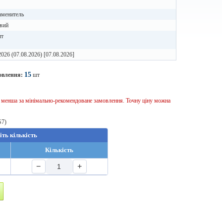
аменитель
вий
шт
2026 (07.08.2026) [07.08.2026]
15
овлення:
шт
ь менша за мінімально-рекомендоване замовлення. Точну ціну можна
S7)
іть кількість
Кількість
−
+