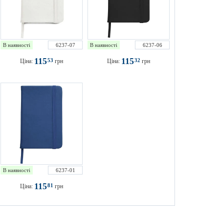
В наявності
6237-07
В наявності
6237-06
115
115
53
32
Ціна:
грн
Ціна:
грн
В наявності
6237-01
115
81
Ціна:
грн