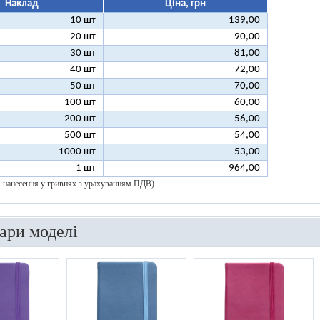
Наклад
Ціна, грн
10 шт
139,00
20 шт
90,00
30 шт
81,00
40 шт
72,00
50 шт
70,00
100 шт
60,00
200 шт
56,00
500 шт
54,00
1000 шт
53,00
1 шт
964,00
 1 нанесення у гривнях з урахуванням ПДВ)
вари моделі