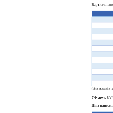
Вартість нан
(ціни вказані в
УФ-друк UV4
Ціна нанесен