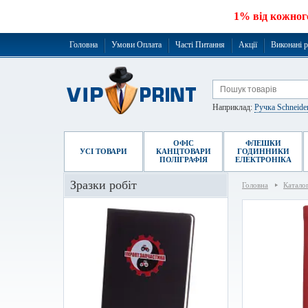
1% від кожног
Головна
Умови Оплата
Часті Питання
Акції
Виконані 
Наприклад:
Ручка Schneide
ОФІС
ФЛЕШКИ
УСІ ТОВАРИ
КАНЦТОВАРИ
ГОДИННИКИ
ПОЛІГРАФІЯ
ЕЛЕКТРОНІКА
Зразки робіт
Головна
Катало