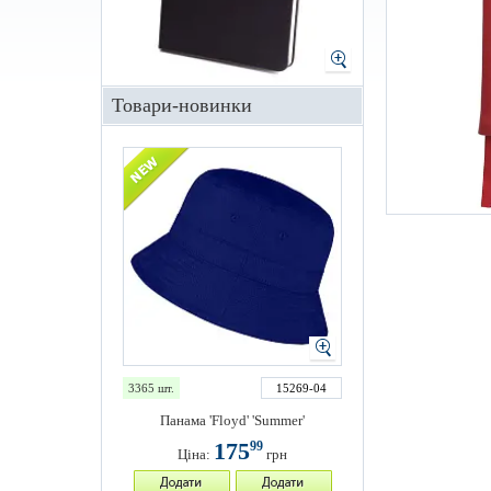
Товари-новинки
3365 шт.
15269-04
Панама 'Floyd' 'Summer'
175
99
Ціна:
грн