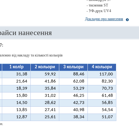
- тиснення ST
- УФ-друк UV4
Докладно про нанесення
райси нанесення
7:
алежно від накладу та кількості кольорів
1 колір
2 кольори
3 кольори
4 кольори
31,38
59,92
88,46
117,00
21,64
41,86
62,08
82,30
18,39
35,84
53,29
70,73
15,80
31,02
46,25
61,48
14,50
28,62
42,73
56,85
13,85
27,41
40,98
54,54
12,87
25,61
38,34
51,07
н.