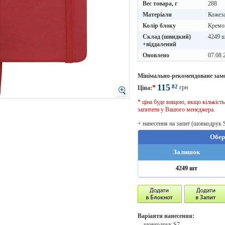
Вес товара, г
288
Матеріали
Кожез
Колір блоку
Кремо
Склад (швидкий)
4249 
+віддалений
Оновлено
07.08.
Мінімально-рекомендоване зам
115
82
*
грн
Ціна:
* ціна буде вищою, якщо кількіст
запитати у Вашого менеджера.
+ нанесення на запит (шовкодрук 
Обер
Залишок
4249 шт
Варіанти нанесення:
- шовкодрук S7