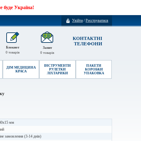
 буде Україна!
Увійти
/
Реєструватися
КОНТАКТНІ
ТЕЛЕФОНИ
Блокнот
Запит
0
товарів
0
товарів
ІНСТРУМЕНТИ
ПАКЕТИ
ДІМ МЕДИЦИНА
РУЛЕТКИ
КОРОБКИ
КРАСА
ЛІХТАРИКИ
УПАКОВКА
йку
40х15 мм
ний
не замовлення (3-14 днів)