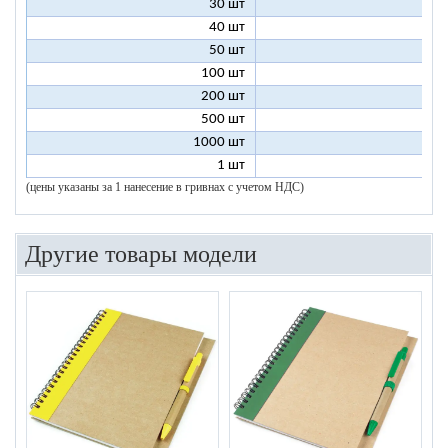
30 шт
8
40 шт
7
50 шт
7
100 шт
6
200 шт
5
500 шт
5
1000 шт
5
1 шт
96
(цены указаны за 1 нанесение в гривнах с учетом НДС)
Другие товары модели