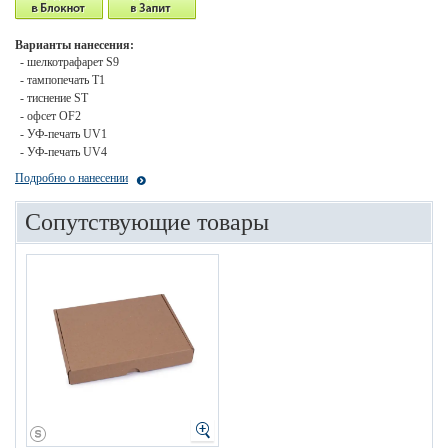
Варианты нанесения:
- шелкотрафарет S9
- тампопечать T1
- тиснение ST
- офсет OF2
- УФ-печать UV1
- УФ-печать UV4
Подробно о нанесении
Сопутствующие товары