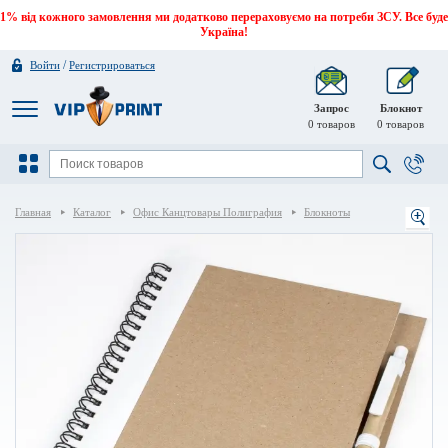
1% від кожного замовлення ми додатково перераховуємо на потреби ЗСУ. Все буде
Україна!
/
Войти
Регистрироваться
Запрос
Блокнот
0
товаров
0
товаров
Главная
Каталог
Офис Канцтовары Полиграфия
Блокноты