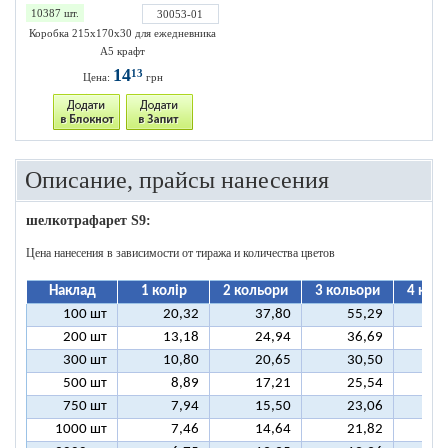
10387 шт.
30053-01
Коробка 215х170х30 для ежедневника
А5 крафт
14
13
Цена:
грн
Описание, прайсы нанесения
шелкотрафарет S9:
Цена нанесения в зависимости от тиража и количества цветов
Наклад
1 колір
2 кольори
3 кольори
4 кол
100 шт
20,32
37,80
55,29
7
200 шт
13,18
24,94
36,69
4
300 шт
10,80
20,65
30,50
4
500 шт
8,89
17,21
25,54
3
750 шт
7,94
15,50
23,06
3
1000 шт
7,46
14,64
21,82
2