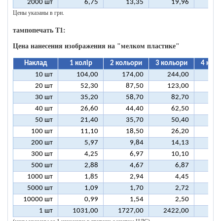
2000 шт
6,75
13,35
19,96
2
Цены указаны в грн.
тампопечать T1:
Цена нанесения изображения на "мелком пластике"
Наклад
1 колір
2 кольори
3 кольори
4 кол
10 шт
104,00
174,00
244,00
31
20 шт
52,30
87,50
123,00
15
30 шт
35,20
58,70
82,70
10
40 шт
26,60
44,40
62,50
8
50 шт
21,40
35,70
50,40
6
100 шт
11,10
18,50
26,20
3
200 шт
5,97
9,84
14,13
1
300 шт
4,25
6,97
10,10
1
500 шт
2,88
4,67
6,87
1000 шт
1,85
2,94
4,45
5000 шт
1,09
1,70
2,72
10000 шт
0,99
1,54
2,50
1 шт
1031,00
1727,00
2422,00
311