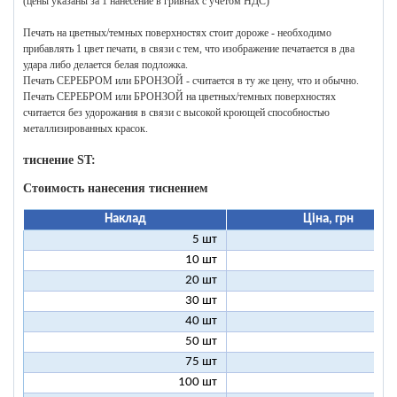
(цены указаны за 1 нанесение в гривнах с учетом НДС)
Печать на цветных/темных поверхностях стоит дороже - необходимо
прибавлять 1 цвет печати, в связи с тем, что изображение печатается в два
удара либо делается белая подложка.
Печать СЕРЕБРОМ или БРОНЗОЙ - считается в ту же цену, что и обычно.
Печать СЕРЕБРОМ или БРОНЗОЙ на цветных/темных поверхностях
считается без удорожания в связи с высокой кроющей способностью
металлизированных красок.
тиснение ST:
Стоимость нанесения тиснением
Наклад
Ціна, грн
5 шт
25
10 шт
13
20 шт
7
30 шт
5
40 шт
4
50 шт
3
75 шт
2
100 шт
2