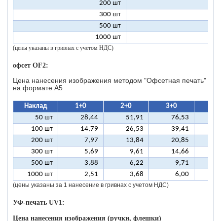
200 шт
1
300 шт
1
500 шт
1
1000 шт
1
(цены указаны в гривнах с учетом НДС)
офсет OF2:
Цена нанесения изображения методом "Офсетная печать"
на формате A5
Наклад
1+0
2+0
3+0
4+
50 шт
28,44
51,91
76,53
10
100 шт
14,79
26,53
39,41
5
200 шт
7,97
13,84
20,85
2
300 шт
5,69
9,61
14,66
1
500 шт
3,88
6,22
9,71
1
1000 шт
2,51
3,68
6,00
(цены указаны за 1 нанесение в гривнах с учетом НДС)
УФ-печать UV1:
Цена нанесения изображения (ручки, флешки)