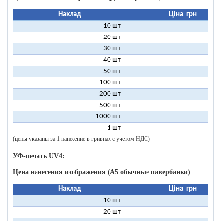
Наклад
Ціна, грн
10 шт
9
20 шт
4
30 шт
3
40 шт
2
50 шт
2
100 шт
1
200 шт
500 шт
1000 шт
1 шт
96
(цены указаны за 1 нанесение в гривнах с учетом НДС)
УФ-печать UV4:
Цена нанесения изображения (А5 обычные павербанки)
Наклад
Ціна, грн
10 шт
13
20 шт
9