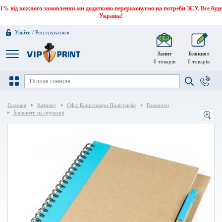
1% від кожного замовлення ми додатково перераховуємо на потреби ЗСУ. Все буде
Україна!
/
Увійти
Реєструватися
Запит
Блокнот
0
товарів
0
товарів
Головна
Каталог
Офіс Канцтовари Поліграфія
Блокноти
Блокноти на пружині