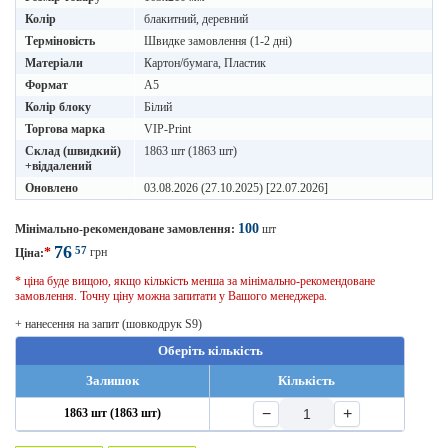
Колір
блакитний, деревний
Терміновість
Швидке замовлення (1-2 дні)
Матеріали
Картон/бумага, Пластик
Формат
A5
Колір блоку
Білий
Торгова марка
VIP-Print
Склад (швидкий)
1863 шт (1863 шт)
+віддалений
Оновлено
03.08.2026 (27.10.2025) [22.07.2026]
100
Мінімально-рекомендоване замовлення:
шт
76
57
*
грн
Ціна:
* ціна буде вищою, якщо кількість менша за мінімально-рекомендоване
замовлення. Точну ціну можна запитати у Вашого менеджера.
+ нанесення на запит (шовкодрук S9)
Оберіть кількість
Залишок
Кількість
−
+
1863 шт (1863 шт)