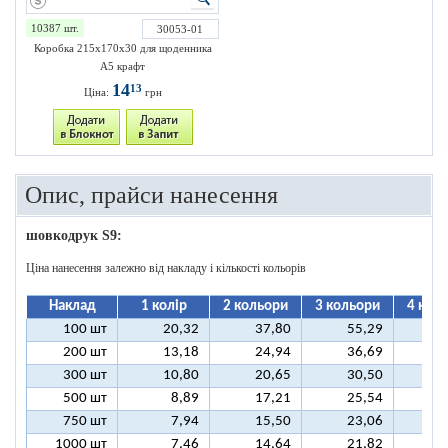
10387 шт.
30053-01
Коробка 215х170х30 для щоденника
А5 крафт
14
13
Ціна:
грн
Опис, прайси нанесення
шовкодрук S9:
Ціна нанесення залежно від накладу і кількості кольорів
Наклад
1 колір
2 кольори
3 кольори
4 кол
100 шт
20,32
37,80
55,29
7
200 шт
13,18
24,94
36,69
4
300 шт
10,80
20,65
30,50
4
500 шт
8,89
17,21
25,54
3
750 шт
7,94
15,50
23,06
3
1000 шт
7,46
14,64
21,82
2