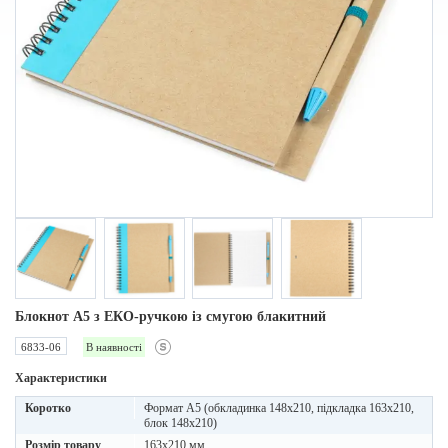
Блокнот A5 з ЕКО-ручкою із смугою блакитний
6833-06
В наявності
Характеристики
Коротко
Формат А5 (обкладинка 148х210, підкладка 163х210,
блок 148х210)
Розмір товару
163х210 мм