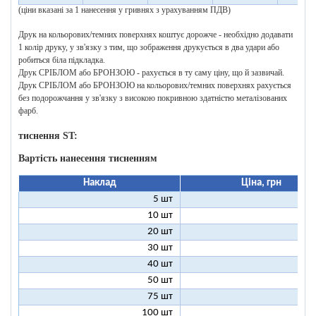
(ціни вказані за 1 нанесення у гривнях з урахуванням ПДВ)
Друк на кольорових/темних поверхнях коштує дорожче - необхідно додавати
1 колір друку, у зв'язку з тим, що зображення друкується в два удари або
робиться біла підкладка.
Друк СРІБЛОМ або БРОНЗОЮ - рахується в ту саму ціну, що й зазвичай.
Друк СРІБЛОМ або БРОНЗОЮ на кольорових/темних поверхнях рахується
без подорожчання у зв'язку з високою покривною здатністю металізованих
фарб.
тиснення ST:
Вартість нанесення тисненням
Наклад
Ціна, грн
5 шт
25
10 шт
13
20 шт
7
30 шт
5
40 шт
4
50 шт
3
75 шт
2
100 шт
2