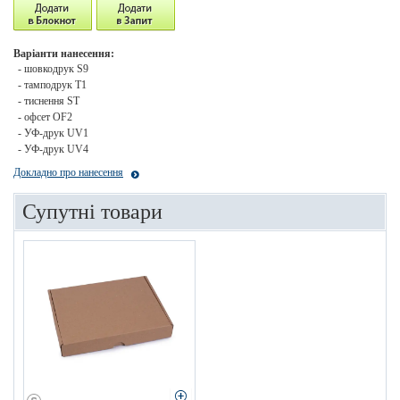
Варіанти нанесення:
- шовкодрук S9
- тамподрук T1
- тиснення ST
- офсет OF2
- УФ-друк UV1
- УФ-друк UV4
Докладно про нанесення
Супутні товари