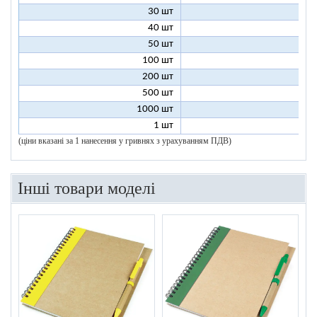
30 шт
8
40 шт
7
50 шт
7
100 шт
6
200 шт
5
500 шт
5
1000 шт
5
1 шт
96
(ціни вказані за 1 нанесення у гривнях з урахуванням ПДВ)
Інші товари моделі