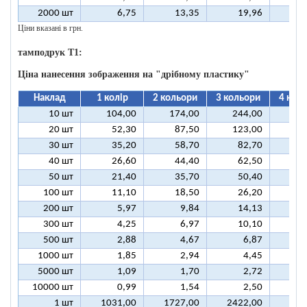
2000 шт
6,75
13,35
19,96
2
Ціни вказані в грн.
тамподрук T1:
Ціна нанесення зображення на "дрібному пластику"
Наклад
1 колір
2 кольори
3 кольори
4 кол
10 шт
104,00
174,00
244,00
31
20 шт
52,30
87,50
123,00
15
30 шт
35,20
58,70
82,70
10
40 шт
26,60
44,40
62,50
8
50 шт
21,40
35,70
50,40
6
100 шт
11,10
18,50
26,20
3
200 шт
5,97
9,84
14,13
1
300 шт
4,25
6,97
10,10
1
500 шт
2,88
4,67
6,87
1000 шт
1,85
2,94
4,45
5000 шт
1,09
1,70
2,72
10000 шт
0,99
1,54
2,50
1 шт
1031,00
1727,00
2422,00
311