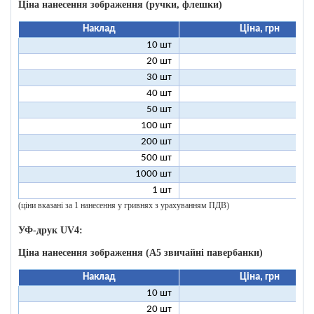
Ціна нанесення зображення (ручки, флешки)
Наклад
Ціна, грн
10 шт
9
20 шт
4
30 шт
3
40 шт
2
50 шт
2
100 шт
1
200 шт
500 шт
1000 шт
1 шт
96
(ціни вказані за 1 нанесення у гривнях з урахуванням ПДВ)
УФ-друк UV4:
Ціна нанесення зображення (А5 звичайні павербанки)
Наклад
Ціна, грн
10 шт
13
20 шт
9