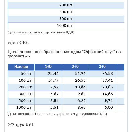
200 шт
1
300 шт
1
500 шт
1
1000 шт
1
(ціни вказані в гривнях з урахуванням ПДВ)
офсет OF2:
Ціна нанесення зображення методом "Офсетний друк" на
форматі A5
Наклад
1+0
2+0
3+0
4+
50 шт
28,44
51,91
76,53
10
100 шт
14,79
26,53
39,41
5
200 шт
7,97
13,84
20,85
2
300 шт
5,69
9,61
14,66
1
500 шт
3,88
6,22
9,71
1
1000 шт
2,51
3,68
6,00
(ціни вказані за 1 нанесення у гривнях з урахуванням ПДВ)
УФ-друк UV1: