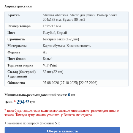
Характеристики
Кратко
Мягкая обложка. Место для ручки. Размер блока
204х138 мм. Бумага 80 г/м2
Размер товара
155х215 мм
Цвет
Голубой, Серый
Срочность
Быстрый заказ (1-2 дня)
Материалы
Картон/бумага, Кожезаменитель
Формат
A5
Цвет блока
Белый
Торговая марка
VIP-Print
Склад (быстрый)
82 шт (82 шт)
+удаленный
Обновлено
07.08.2026 (27.10.2025) [22.07.2026]
6
Минимально-рекомендованный заказ:
шт
294
43
*
грн
Цена:
* цена будет выше, если количество меньше минимально- рекомендованного
заказа. Точную цену можно уточнить у Вашего менеджера.
+ нанесение по запросу (тиснение ST)
Оберіть кількість