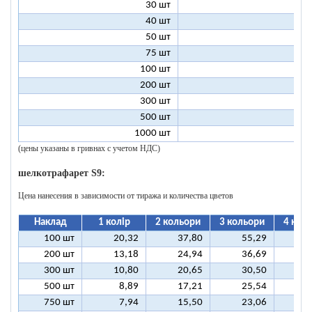
30 шт
5
40 шт
4
50 шт
3
75 шт
2
100 шт
2
200 шт
1
300 шт
1
500 шт
1
1000 шт
1
(цены указаны в гривнах с учетом НДС)
шелкотрафарет S9:
Цена нанесения в зависимости от тиража и количества цветов
Наклад
1 колір
2 кольори
3 кольори
4 кол
100 шт
20,32
37,80
55,29
7
200 шт
13,18
24,94
36,69
4
300 шт
10,80
20,65
30,50
4
500 шт
8,89
17,21
25,54
3
750 шт
7,94
15,50
23,06
3