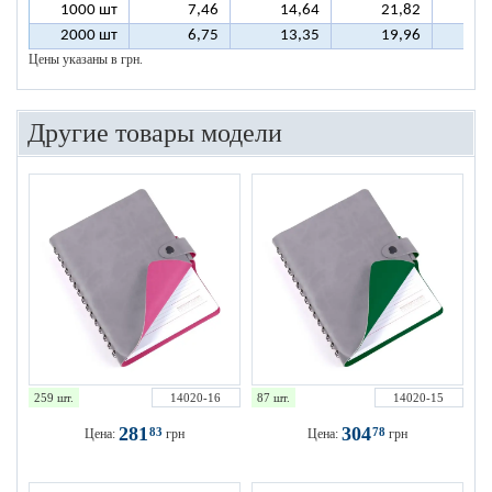
1000 шт
7,46
14,64
21,82
2
2000 шт
6,75
13,35
19,96
2
Цены указаны в грн.
Другие товары модели
259 шт.
14020-16
87 шт.
14020-15
281
304
83
78
Цена:
грн
Цена:
грн