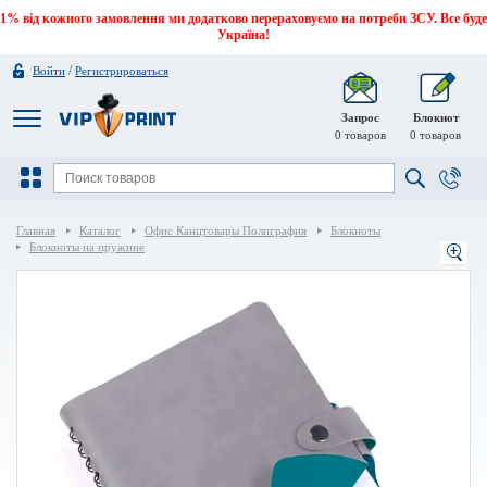
1% від кожного замовлення ми додатково перераховуємо на потреби ЗСУ. Все буде
Україна!
/
Войти
Регистрироваться
Запрос
Блокнот
0
товаров
0
товаров
Главная
Каталог
Офис Канцтовары Полиграфия
Блокноты
Блокноты на пружине