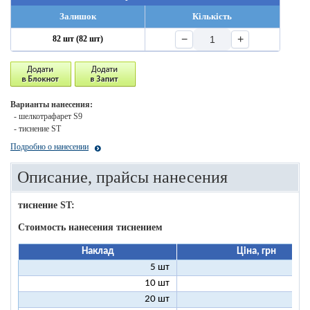
Залишок
Кількість
−
+
82 шт (82 шт)
Варианты нанесения:
- шелкотрафарет S9
- тиснение ST
Подробно о нанесении
Описание, прайсы нанесения
тиснение ST:
Стоимость нанесения тиснением
Наклад
Ціна, грн
5 шт
25
10 шт
13
20 шт
7