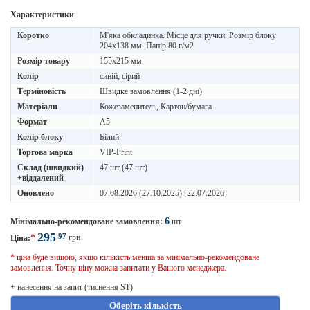
Характеристики
Коротко
М'яка обкладинка. Місце для ручки. Розмір блоку
204х138 мм. Папір 80 г/м2
Розмір товару
155х215 мм
Колір
синій, сірий
Терміновість
Швидке замовлення (1-2 дні)
Матеріали
Кожезаменитель, Картон/бумага
Формат
A5
Колір блоку
Білий
Торгова марка
VIP-Print
Склад (швидкий)
47 шт (47 шт)
+віддалений
Оновлено
07.08.2026 (27.10.2025) [22.07.2026]
6
Мінімально-рекомендоване замовлення:
шт
295
97
*
грн
Ціна:
* ціна буде вищою, якщо кількість менша за мінімально-рекомендоване
замовлення. Точну ціну можна запитати у Вашого менеджера.
+ нанесення на запит (тиснення ST)
Оберіть кількість