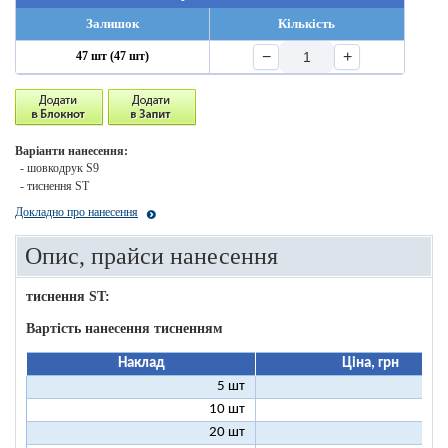
Залишок
Кількість
−
+
47 шт (47 шт)
Варіанти нанесення:
- шовкодрук S9
- тиснення ST
Докладно про нанесення
Опис, прайси нанесення
тиснення ST:
Вартість нанесення тисненням
Наклад
Ціна, грн
5 шт
25
10 шт
13
20 шт
7