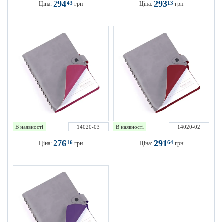
294
293
43
13
Ціна:
грн
Ціна:
грн
В наявності
14020-03
В наявності
14020-02
276
291
16
64
Ціна:
грн
Ціна:
грн