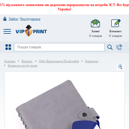
1% від кожного замовлення ми додатково перераховуємо на потреби ЗСУ. Все буде
Україна!
/
Увійти
Реєструватися
Запит
Блокнот
0
товарів
0
товарів
Головна
Каталог
Офіс Канцтовари Поліграфія
Блокноти
Блокноти на пружині