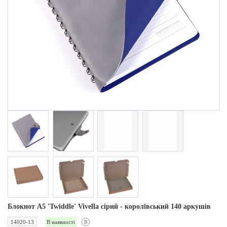
Блокнот А5 'Twiddle' Vivella cірий - королівський 140 аркушів
14020-13
В наявності