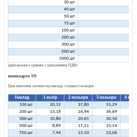
30 шт
5
40 шт
4
50 шт
3
75 шт
2
100 шт
2
200 шт
1
300 шт
1
500 шт
1
1000 шт
1
(ціни вказані в гривнях з урахуванням ПДВ)
шовкодрук S9:
Ціна нанесення залежно від накладу і кількості кольорів
Наклад
1 колір
2 кольори
3 кольори
4 кол
100 шт
20,32
37,80
55,29
7
200 шт
13,18
24,94
36,69
4
300 шт
10,80
20,65
30,50
4
500 шт
8,89
17,21
25,54
3
750 шт
7,94
15,50
23,06
3