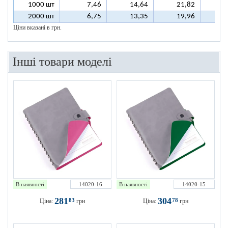
1000 шт
7,46
14,64
21,82
2
2000 шт
6,75
13,35
19,96
2
Ціни вказані в грн.
Інші товари моделі
В наявності
14020-16
В наявності
14020-15
281
304
83
78
Ціна:
грн
Ціна:
грн