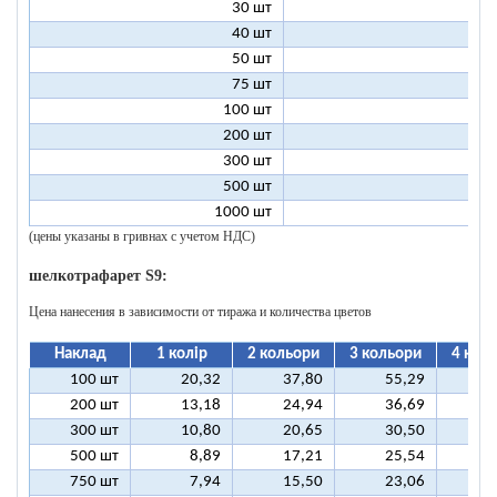
30 шт
5
40 шт
4
50 шт
3
75 шт
2
100 шт
2
200 шт
1
300 шт
1
500 шт
1
1000 шт
1
(цены указаны в гривнах с учетом НДС)
шелкотрафарет S9:
Цена нанесения в зависимости от тиража и количества цветов
Наклад
1 колір
2 кольори
3 кольори
4 кол
100 шт
20,32
37,80
55,29
7
200 шт
13,18
24,94
36,69
4
300 шт
10,80
20,65
30,50
4
500 шт
8,89
17,21
25,54
3
750 шт
7,94
15,50
23,06
3