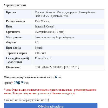
Характеристики
Кратко
Мягкая обложка. Место для ручки. Размер блока
204х138 мм. Бумага 80 г/м2
Размер товара
155х215 мм
Цвет
Зеленый, Серый
Срочность
Быстрый заказ (1-2 дня)
Материалы
Кожезаменитель, Картон/бумага
Формат
A5
Цвет блока
Белый
Торговая марка
VIP-Print
Склад (быстрый)
12 шт (12 шт)
+удаленный
Обновлено
07.08.2026 (27.10.2025) [22.07.2026]
6
Минимально-рекомендованный заказ:
шт
296
26
*
грн
Цена:
* цена будет выше, если количество меньше минимально- рекомендованного
заказа. Точную цену можно уточнить у Вашего менеджера.
+ нанесение по запросу (тиснение ST)
Оберіть кількість