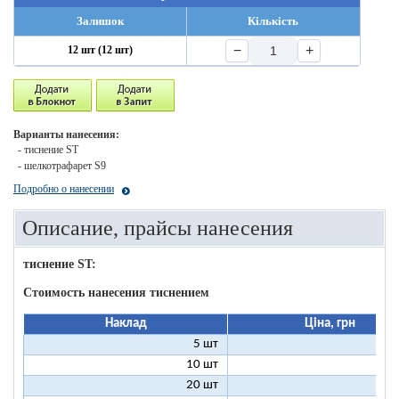
Залишок
Кількість
−
+
12 шт (12 шт)
Варианты нанесения:
- тиснение ST
- шелкотрафарет S9
Подробно о нанесении
Описание, прайсы нанесения
тиснение ST:
Стоимость нанесения тиснением
Наклад
Ціна, грн
5 шт
25
10 шт
13
20 шт
7