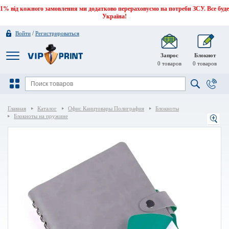
1% від кожного замовлення ми додатково перераховуємо на потреби ЗСУ. Все буде
Україна!
/
Войти
Регистрироваться
Запрос
Блокнот
0
товаров
0
товаров
Главная
Каталог
Офис Канцтовары Полиграфия
Блокноты
Блокноты на пружине