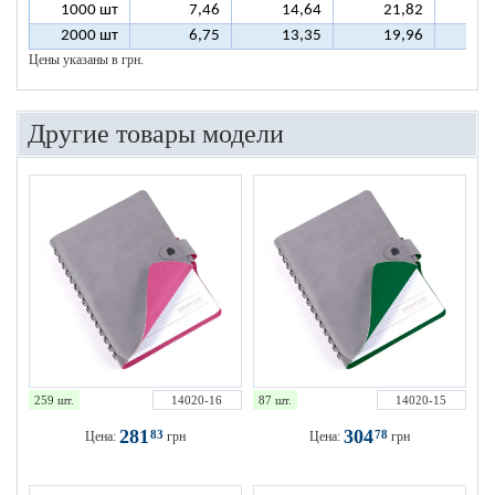
1000 шт
7,46
14,64
21,82
2
2000 шт
6,75
13,35
19,96
2
Цены указаны в грн.
Другие товары модели
259 шт.
14020-16
87 шт.
14020-15
281
304
83
78
Цена:
грн
Цена:
грн