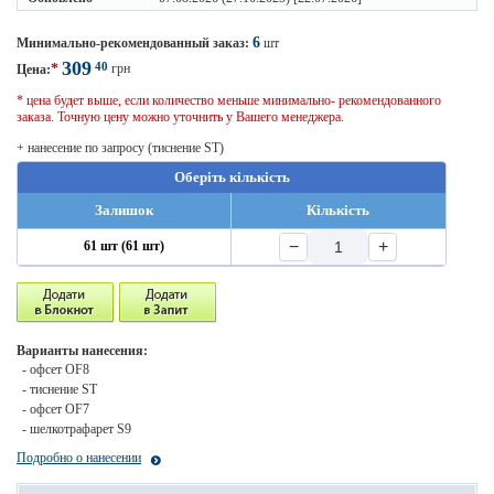
6
Минимально-рекомендованный заказ:
шт
309
40
*
грн
Цена:
* цена будет выше, если количество меньше минимально- рекомендованного
заказа. Точную цену можно уточнить у Вашего менеджера.
+ нанесение по запросу (тиснение ST)
Оберіть кількість
Залишок
Кількість
−
+
61 шт (61 шт)
Варианты нанесения:
- офсет OF8
- тиснение ST
- офсет OF7
- шелкотрафарет S9
Подробно о нанесении