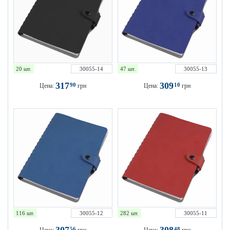
20 шт.
30055-14
47 шт.
30055-13
317
309
90
10
Цена:
грн
Цена:
грн
116 шт.
30055-12
282 шт.
30055-11
56
48