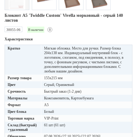
Блокнот А5 'Twiddle Custom' Vivella морковный - cерый 140
листов
30055-06
В наличии
Характеристики
Кратко
Мягкая обложка. Место для ручки. Размер блока
204х138 мм. Индивидуальный внутренний блок - с
логотипом, слоганом, под ежедневник, в полоску, в
точку, с фоновым рисунком, с чистыми листами, с
дополнительными информационными блоками. С
любым вашим дизайном.
Размер товара
155х215 мм
Цвет
Серый, Оранжевый
Срочность
Быстрый заказ (1-2 дня)
Материалы
Кожезаменитель, Картон/бумага
Формат
A5
Цвет блока
Белый
Торговая марка
VIP-Print
Склад (быстрый)
61 шт (61 шт)
+удаленный
Обновлено
07.08.2026 (27.10.2025) [22.07.2026]