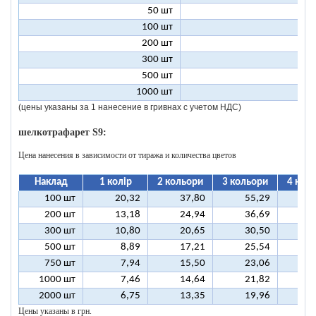
50 шт
2
100 шт
1
200 шт
300 шт
500 шт
1000 шт
(цены указаны за 1 нанесение в гривнах с учетом НДС)
шелкотрафарет S9:
Цена нанесения в зависимости от тиража и количества цветов
Наклад
1 колір
2 кольори
3 кольори
4 кол
100 шт
20,32
37,80
55,29
7
200 шт
13,18
24,94
36,69
4
300 шт
10,80
20,65
30,50
4
500 шт
8,89
17,21
25,54
3
750 шт
7,94
15,50
23,06
3
1000 шт
7,46
14,64
21,82
2
2000 шт
6,75
13,35
19,96
2
Цены указаны в грн.