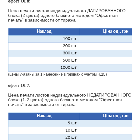
офсет OF8:
Цена печати листов индивидуального ДАТИРОВАННОГО
блока (2 цвета) одного блокнота методом "Офсетная
печать" в зависимости от тиража
Наклад
Ціна од., грн
100 шт
46
200 шт
23
300 шт
15
500 шт
9
1000 шт
4
(цены указаны за 1 нанесение в гривнах с учетом НДС)
офсет OF7:
Цена печати листов индивидуального НЕДАТИРОВАННОГО
блока (1-2 цвета) одного блокнота методом "Офсетная
печать" в зависимости от тиража
Наклад
Ціна од., грн
5 шт
25
10 шт
12
20 шт
6