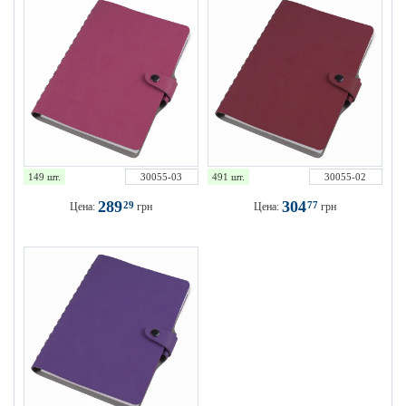
149 шт.
30055-03
491 шт.
30055-02
289
304
29
77
Цена:
грн
Цена:
грн