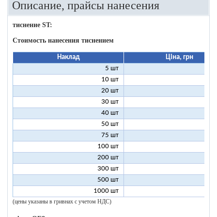
Описание, прайсы нанесения
тиснение ST:
Стоимость нанесения тиснением
Наклад
Ціна, грн
5 шт
25
10 шт
13
20 шт
7
30 шт
5
40 шт
4
50 шт
3
75 шт
2
100 шт
2
200 шт
1
300 шт
1
500 шт
1
1000 шт
1
(цены указаны в гривнах с учетом НДС)