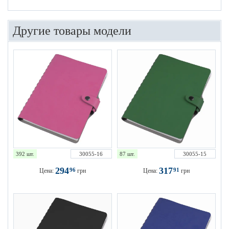
Другие товары модели
392 шт.
30055-16
87 шт.
30055-15
294
317
96
91
Цена:
грн
Цена:
грн