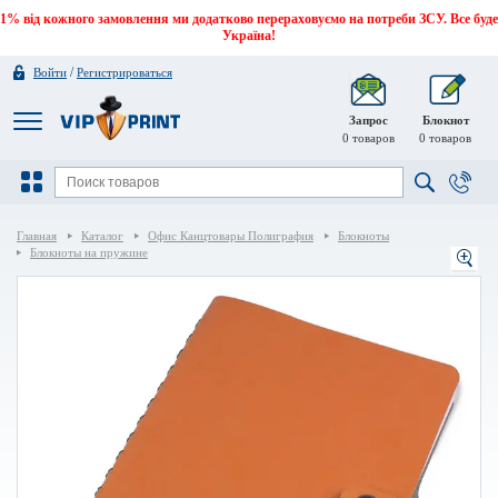
1% від кожного замовлення ми додатково перераховуємо на потреби ЗСУ. Все буде
Україна!
/
Войти
Регистрироваться
Запрос
Блокнот
0
товаров
0
товаров
Главная
Каталог
Офис Канцтовары Полиграфия
Блокноты
Блокноты на пружине