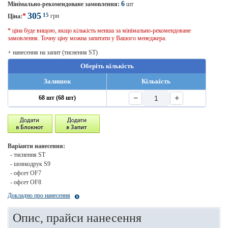
6
Мінімально-рекомендоване замовлення:
шт
305
15
*
грн
Ціна:
* ціна буде вищою, якщо кількість менша за мінімально-рекомендоване
замовлення. Точну ціну можна запитати у Вашого менеджера.
+ нанесення на запит (тиснення ST)
Оберіть кількість
Залишок
Кількість
−
+
68 шт (68 шт)
Варіанти нанесення:
- тиснення ST
- шовкодрук S9
- офсет OF7
- офсет OF8
Докладно про нанесення
Опис, прайси нанесення