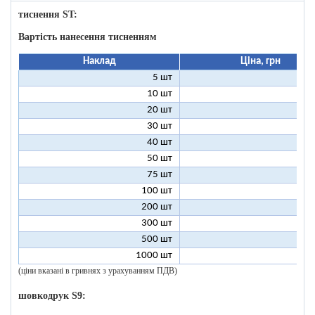
тиснення ST:
Вартість нанесення тисненням
Наклад
Ціна, грн
5 шт
25
10 шт
13
20 шт
7
30 шт
5
40 шт
4
50 шт
3
75 шт
2
100 шт
2
200 шт
1
300 шт
1
500 шт
1
1000 шт
1
(ціни вказані в гривнях з урахуванням ПДВ)
шовкодрук S9: