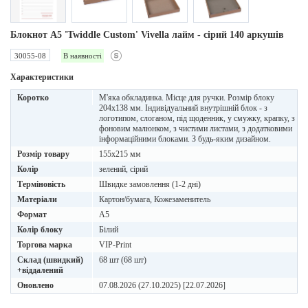
Блокнот А5 'Twiddle Custom' Vivella лайм - cірий 140 аркушів
30055-08
В наявності
Характеристики
Коротко
М'яка обкладинка. Місце для ручки. Розмір блоку
204х138 мм. Індивідуальний внутрішній блок - з
логотипом, слоганом, під щоденник, у смужку, крапку, з
фоновим малюнком, з чистими листами, з додатковими
інформаційними блоками. З будь-яким дизайном.
Розмір товару
155х215 мм
Колір
зелений, сірий
Терміновість
Швидке замовлення (1-2 дні)
Матеріали
Картон/бумага, Кожезаменитель
Формат
A5
Колір блоку
Білий
Торгова марка
VIP-Print
Склад (швидкий)
68 шт (68 шт)
+віддалений
Оновлено
07.08.2026 (27.10.2025) [22.07.2026]