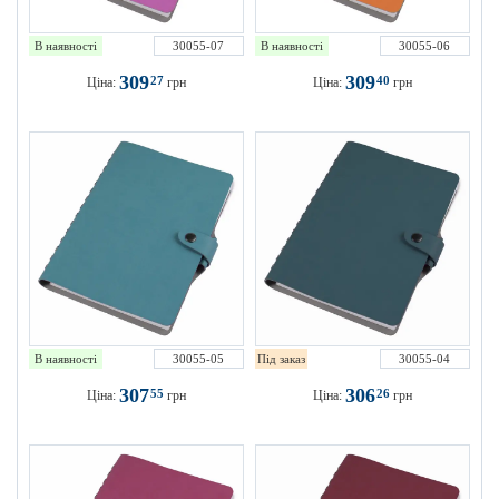
В наявності
30055-07
В наявності
30055-06
309
309
27
40
Ціна:
грн
Ціна:
грн
В наявності
30055-05
Під заказ
30055-04
307
306
55
26
Ціна:
грн
Ціна:
грн