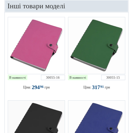
Інші товари моделі
В наявності
30055-16
В наявності
30055-15
294
317
96
91
Ціна:
грн
Ціна:
грн