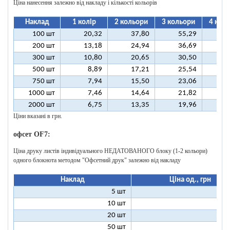
Ціна нанесення залежно від накладу і кількості кольорів
Наклад
1 колір
2 кольори
3 кольори
4 кол
100 шт
20,32
37,80
55,29
7
200 шт
13,18
24,94
36,69
4
300 шт
10,80
20,65
30,50
4
500 шт
8,89
17,21
25,54
3
750 шт
7,94
15,50
23,06
3
1000 шт
7,46
14,64
21,82
2
2000 шт
6,75
13,35
19,96
2
Ціни вказані в грн.
офсет OF7:
Ціна друку листів індивідуального НЕДАТОВАНОГО блоку (1-2 кольори)
одного блокнота методом "Офсетний друк" залежно від накладу
Наклад
Ціна од., грн
5 шт
25
10 шт
12
20 шт
6
50 шт
2