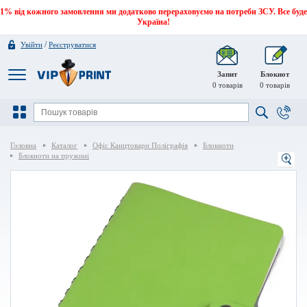
1% від кожного замовлення ми додатково перераховуємо на потреби ЗСУ. Все буде
Україна!
/
Увійти
Реєструватися
Запит
Блокнот
0
товарів
0
товарів
Головна
Каталог
Офіс Канцтовари Поліграфія
Блокноти
Блокноти на пружині