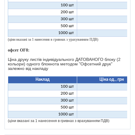
100 шт
1
200 шт
300 шт
500 шт
1000 шт
(ціни вказані за 1 нанесення в гривнах з урахуванням ПДВ)
офсет OF8:
Ціна друку листів індивідуального ДАТОВАНОГО блоку (2
кольори) одного блокнота методом "Офсетний друк"
залежно від накладу
Наклад
Ціна од., грн
100 шт
46
200 шт
23
300 шт
15
500 шт
9
1000 шт
4
(ціни вказані за 1 нанесення в гривнах з врахуванням ПДВ)