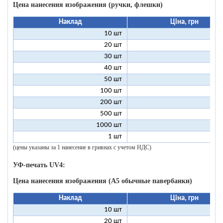
Цена нанесения изображения (ручки, флешки)
Наклад
Ціна, грн
10 шт
9
20 шт
4
30 шт
3
40 шт
2
50 шт
2
100 шт
1
200 шт
500 шт
1000 шт
1 шт
96
(цены указаны за 1 нанесение в гривнах с учетом НДС)
УФ-печать UV4:
Цена нанесения изображения (А5 обычные павербанки)
Наклад
Ціна, грн
10 шт
13
20 шт
9