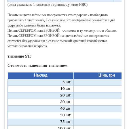
(цены указаны за 1 нанесение в гривнах с учетом НДС)
Печать на цветных/темных поверхностях стоит дороже - необходимо
прибавлять 1 цвет печати, в связи с тем, что изображение печатается в два
удара либо делается белая подложка.
Печать СЕРЕБРОМ или БРОНЗОЙ - считается в ту же цену, что и обычно.
Печать СЕРЕБРОМ или БРОНЗОЙ на цветных/темных поверхностях
считается без удорожания в связи с высокой кроющей способностью
металлизированных красок.
тиснение ST:
Стоимость нанесения тиснением
Наклад
Ціна, грн
5 шт
25
10 шт
13
20 шт
7
30 шт
5
40 шт
4
50 шт
3
75 шт
2
100 шт
2