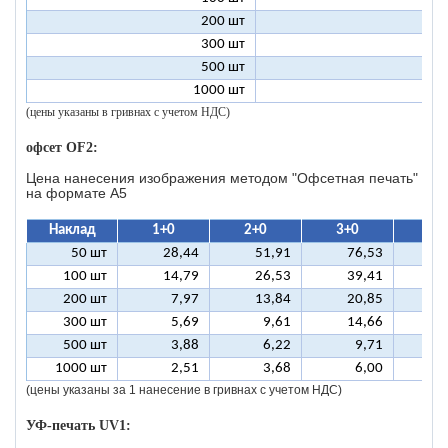
200 шт
1
300 шт
1
500 шт
1
1000 шт
1
(цены указаны в гривнах с учетом НДС)
офсет OF2:
Цена нанесения изображения методом "Офсетная печать"
на формате A5
Наклад
1+0
2+0
3+0
4+
50 шт
28,44
51,91
76,53
10
100 шт
14,79
26,53
39,41
5
200 шт
7,97
13,84
20,85
2
300 шт
5,69
9,61
14,66
1
500 шт
3,88
6,22
9,71
1
1000 шт
2,51
3,68
6,00
(цены указаны за 1 нанесение в гривнах с учетом НДС)
УФ-печать UV1: