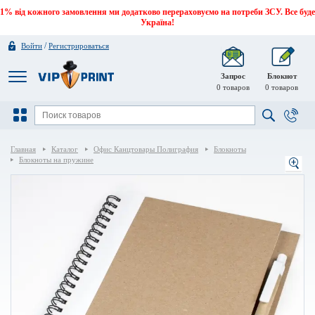
1% від кожного замовлення ми додатково перераховуємо на потреби ЗСУ. Все буде
Україна!
/
Войти
Регистрироваться
Запрос
Блокнот
0
товаров
0
товаров
Главная
Каталог
Офис Канцтовары Полиграфия
Блокноты
Блокноты на пружине