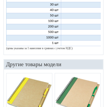
30 шт
8
40 шт
7
50 шт
7
100 шт
6
200 шт
5
500 шт
5
1000 шт
5
1 шт
96
(цены указаны за 1 нанесение в гривнах с учетом НДС)
Другие товары модели