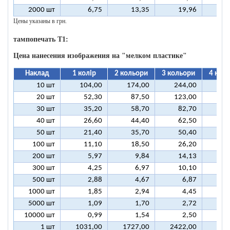
2000 шт
6,75
13,35
19,96
2
Цены указаны в грн.
тампопечать T1:
Цена нанесения изображения на "мелком пластике"
Наклад
1 колір
2 кольори
3 кольори
4 кол
10 шт
104,00
174,00
244,00
31
20 шт
52,30
87,50
123,00
15
30 шт
35,20
58,70
82,70
10
40 шт
26,60
44,40
62,50
8
50 шт
21,40
35,70
50,40
6
100 шт
11,10
18,50
26,20
3
200 шт
5,97
9,84
14,13
1
300 шт
4,25
6,97
10,10
1
500 шт
2,88
4,67
6,87
1000 шт
1,85
2,94
4,45
5000 шт
1,09
1,70
2,72
10000 шт
0,99
1,54
2,50
1 шт
1031,00
1727,00
2422,00
311