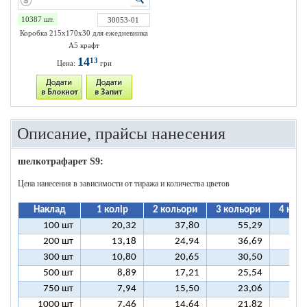
10387 шт.
30053-01
Коробка 215х170х30 для ежедневника
А5 крафт
14
13
Цена:
грн
Описание, прайсы нанесения
шелкотрафарет S9:
Цена нанесения в зависимости от тиража и количества цветов
Наклад
1 колір
2 кольори
3 кольори
4 кол
100 шт
20,32
37,80
55,29
7
200 шт
13,18
24,94
36,69
4
300 шт
10,80
20,65
30,50
4
500 шт
8,89
17,21
25,54
3
750 шт
7,94
15,50
23,06
3
1000 шт
7,46
14,64
21,82
2