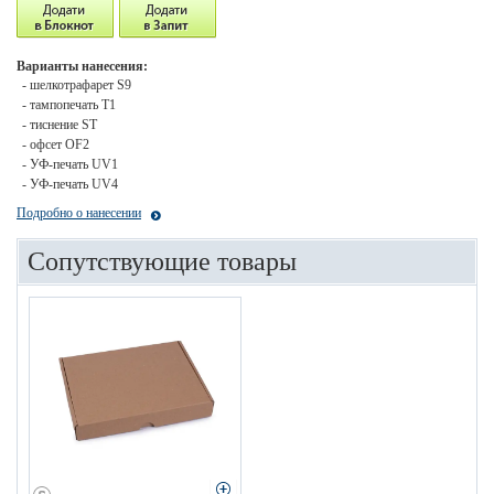
Варианты нанесения:
- шелкотрафарет S9
- тампопечать T1
- тиснение ST
- офсет OF2
- УФ-печать UV1
- УФ-печать UV4
Подробно о нанесении
Сопутствующие товары