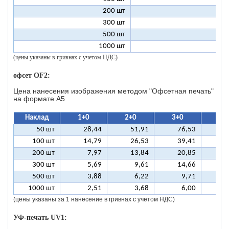
200 шт
1
300 шт
1
500 шт
1
1000 шт
1
(цены указаны в гривнах с учетом НДС)
офсет OF2:
Цена нанесения изображения методом "Офсетная печать"
на формате A5
Наклад
1+0
2+0
3+0
4+
50 шт
28,44
51,91
76,53
10
100 шт
14,79
26,53
39,41
5
200 шт
7,97
13,84
20,85
2
300 шт
5,69
9,61
14,66
1
500 шт
3,88
6,22
9,71
1
1000 шт
2,51
3,68
6,00
(цены указаны за 1 нанесение в гривнах с учетом НДС)
УФ-печать UV1: