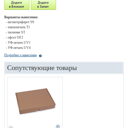
Варианты нанесения:
- шелкотрафарет S9
- тампопечать T1
- тиснение ST
- офсет OF2
- УФ-печать UV1
- УФ-печать UV4
Подробно о нанесении
Сопутствующие товары