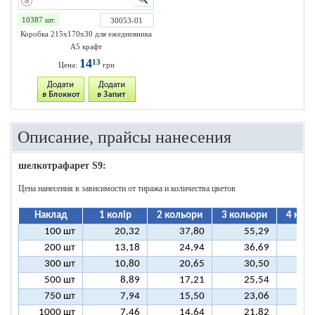
10387 шт.
30053-01
Коробка 215х170х30 для ежедневника
А5 крафт
14
13
Цена:
грн
Описание, прайсы нанесения
шелкотрафарет S9:
Цена нанесения в зависимости от тиража и количества цветов
Наклад
1 колір
2 кольори
3 кольори
4 кол
100 шт
20,32
37,80
55,29
7
200 шт
13,18
24,94
36,69
4
300 шт
10,80
20,65
30,50
4
500 шт
8,89
17,21
25,54
3
750 шт
7,94
15,50
23,06
3
1000 шт
7,46
14,64
21,82
2