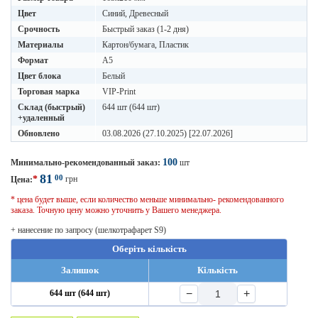
Цвет
Синий, Древесный
Срочность
Быстрый заказ (1-2 дня)
Материалы
Картон/бумага, Пластик
Формат
A5
Цвет блока
Белый
Торговая марка
VIP-Print
Склад (быстрый)
644 шт (644 шт)
+удаленный
Обновлено
03.08.2026 (27.10.2025) [22.07.2026]
100
Минимально-рекомендованный заказ:
шт
81
00
*
грн
Цена:
* цена будет выше, если количество меньше минимально- рекомендованного
заказа. Точную цену можно уточнить у Вашего менеджера.
+ нанесение по запросу (шелкотрафарет S9)
Оберіть кількість
Залишок
Кількість
−
+
644 шт (644 шт)