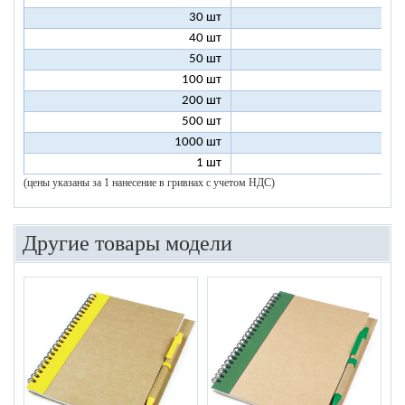
30 шт
8
40 шт
7
50 шт
7
100 шт
6
200 шт
5
500 шт
5
1000 шт
5
1 шт
96
(цены указаны за 1 нанесение в гривнах с учетом НДС)
Другие товары модели