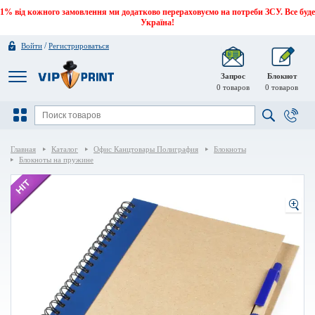
1% від кожного замовлення ми додатково перераховуємо на потреби ЗСУ. Все буде
Україна!
/
Войти
Регистрироваться
Запрос
Блокнот
0
товаров
0
товаров
Главная
Каталог
Офис Канцтовары Полиграфия
Блокноты
Блокноты на пружине