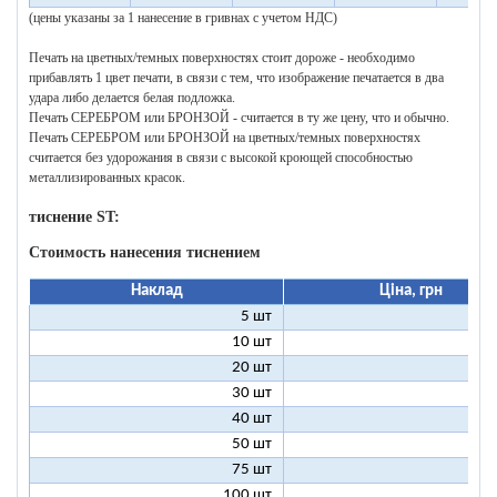
(цены указаны за 1 нанесение в гривнах с учетом НДС)
Печать на цветных/темных поверхностях стоит дороже - необходимо
прибавлять 1 цвет печати, в связи с тем, что изображение печатается в два
удара либо делается белая подложка.
Печать СЕРЕБРОМ или БРОНЗОЙ - считается в ту же цену, что и обычно.
Печать СЕРЕБРОМ или БРОНЗОЙ на цветных/темных поверхностях
считается без удорожания в связи с высокой кроющей способностью
металлизированных красок.
тиснение ST:
Стоимость нанесения тиснением
Наклад
Ціна, грн
5 шт
25
10 шт
13
20 шт
7
30 шт
5
40 шт
4
50 шт
3
75 шт
2
100 шт
2