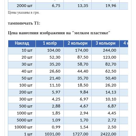
2000 шт
6,75
13,35
19,96
2
Цены указаны в грн.
тампопечать T1:
Цена нанесения изображения на "мелком пластике"
Наклад
1 колір
2 кольори
3 кольори
4 кол
10 шт
104,00
174,00
244,00
31
20 шт
52,30
87,50
123,00
15
30 шт
35,20
58,70
82,70
10
40 шт
26,60
44,40
62,50
8
50 шт
21,40
35,70
50,40
6
100 шт
11,10
18,50
26,20
3
200 шт
5,97
9,84
14,13
1
300 шт
4,25
6,97
10,10
1
500 шт
2,88
4,67
6,87
1000 шт
1,85
2,94
4,45
5000 шт
1,09
1,70
2,72
10000 шт
0,99
1,54
2,50
1 шт
1031,00
1727,00
2422,00
311