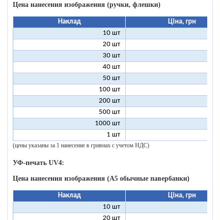
Цена нанесения изображения (ручки, флешки)
Наклад
Ціна, грн
10 шт
9
20 шт
4
30 шт
3
40 шт
2
50 шт
2
100 шт
1
200 шт
500 шт
1000 шт
1 шт
96
(цены указаны за 1 нанесение в гривнах с учетом НДС)
УФ-печать UV4:
Цена нанесения изображения (А5 обычные павербанки)
Наклад
Ціна, грн
10 шт
13
20 шт
9