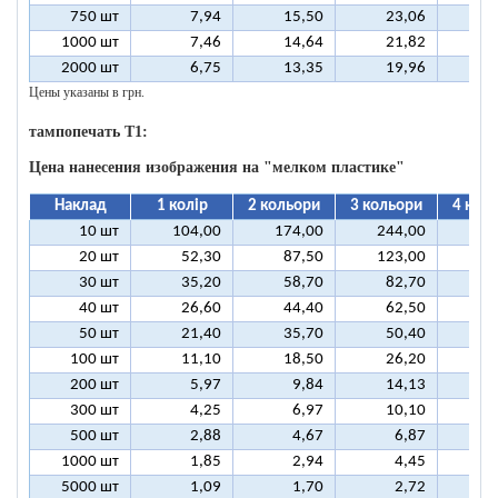
750 шт
7,94
15,50
23,06
3
1000 шт
7,46
14,64
21,82
2
2000 шт
6,75
13,35
19,96
2
Цены указаны в грн.
тампопечать T1:
Цена нанесения изображения на "мелком пластике"
Наклад
1 колір
2 кольори
3 кольори
4 кол
10 шт
104,00
174,00
244,00
31
20 шт
52,30
87,50
123,00
15
30 шт
35,20
58,70
82,70
10
40 шт
26,60
44,40
62,50
8
50 шт
21,40
35,70
50,40
6
100 шт
11,10
18,50
26,20
3
200 шт
5,97
9,84
14,13
1
300 шт
4,25
6,97
10,10
1
500 шт
2,88
4,67
6,87
1000 шт
1,85
2,94
4,45
5000 шт
1,09
1,70
2,72