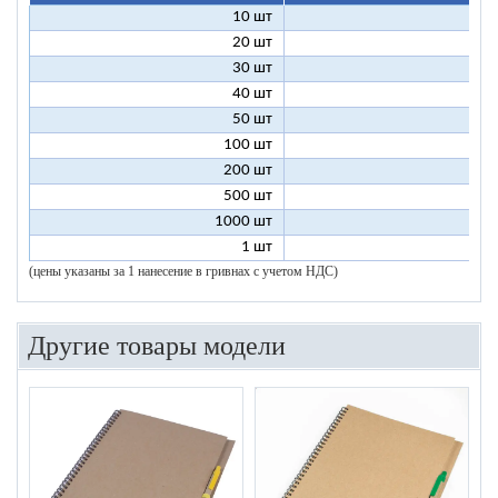
10 шт
18
20 шт
14
30 шт
13
40 шт
12
50 шт
12
100 шт
11
200 шт
10
500 шт
10
1000 шт
10
1 шт
96
(цены указаны за 1 нанесение в гривнах с учетом НДС)
Другие товары модели