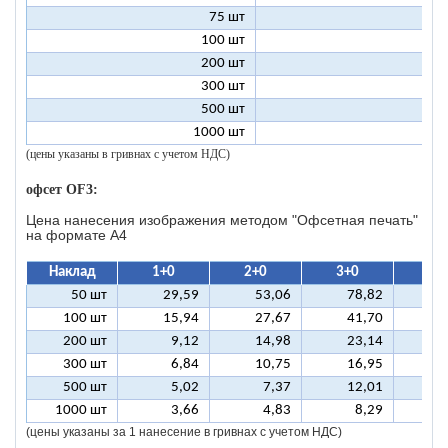
75 шт
2
100 шт
2
200 шт
1
300 шт
1
500 шт
1
1000 шт
1
(цены указаны в гривнах с учетом НДС)
офсет OF3:
Цена нанесения изображения методом "Офсетная печать"
на формате A4
Наклад
1+0
2+0
3+0
4+
50 шт
29,59
53,06
78,82
10
100 шт
15,94
27,67
41,70
5
200 шт
9,12
14,98
23,14
2
300 шт
6,84
10,75
16,95
2
500 шт
5,02
7,37
12,01
1
1000 шт
3,66
4,83
8,29
(цены указаны за 1 нанесение в гривнах с учетом НДС)