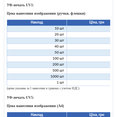
УФ-печать UV1:
Цена нанесения изображения (ручки, флешки)
Наклад
Ціна, грн
10 шт
9
20 шт
4
30 шт
3
40 шт
2
50 шт
2
100 шт
1
200 шт
500 шт
1000 шт
1 шт
96
(цены указаны за 1 нанесение в гривнах с учетом НДС)
УФ-печать UV5:
Цена нанесения изображения (А4)
Наклад
Ціна, грн