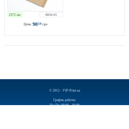
2572 шт.
6834-01
90
54
Цена:
грн
© 2012 - VIP-Print.ua
График работы:
Пн-Пт: 09:00 - 18:00
Сб, Вс: Выходной
Ручки
Блокноты
Календари
Чашки
Пакеты
Пакеты бумажные
Ручки подарочные
Ежедневники