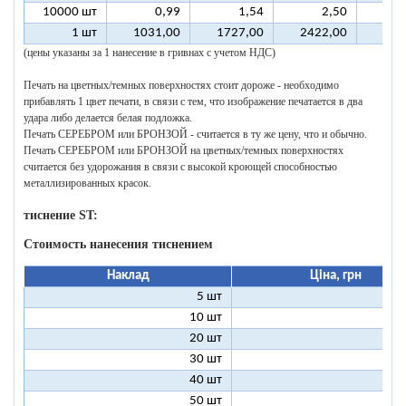
10000 шт
0,99
1,54
2,50
1 шт
1031,00
1727,00
2422,00
311
(цены указаны за 1 нанесение в гривнах с учетом НДС)
Печать на цветных/темных поверхностях стоит дороже - необходимо
прибавлять 1 цвет печати, в связи с тем, что изображение печатается в два
удара либо делается белая подложка.
Печать СЕРЕБРОМ или БРОНЗОЙ - считается в ту же цену, что и обычно.
Печать СЕРЕБРОМ или БРОНЗОЙ на цветных/темных поверхностях
считается без удорожания в связи с высокой кроющей способностью
металлизированных красок.
тиснение ST:
Стоимость нанесения тиснением
Наклад
Ціна, грн
5 шт
25
10 шт
13
20 шт
7
30 шт
5
40 шт
4
50 шт
3