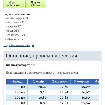
Варианты нанесения:
- шелкотрафарет S9
- тампопечать T1
- тиснение ST
- офсет OF3
- УФ-печать UV1
- УФ-печать UV5
Подробно о нанесении
Описание, прайсы нанесения
шелкотрафарет S9:
Цена нанесения в зависимости от тиража и количества цветов
Наклад
1 колір
2 кольори
3 кольори
4 кол
100 шт
20,32
37,80
55,29
7
200 шт
13,18
24,94
36,69
4
300 шт
10,80
20,65
30,50
4
500 шт
8,89
17,21
25,54
3