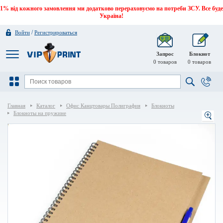
1% від кожного замовлення ми додатково перераховуємо на потреби ЗСУ. Все буде
Україна!
/
Войти
Регистрироваться
Запрос
Блокнот
0
товаров
0
товаров
Главная
Каталог
Офис Канцтовары Полиграфия
Блокноты
Блокноты на пружине