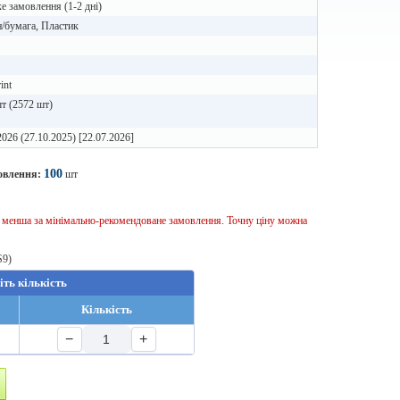
 замовлення (1-2 дні)
/бумага, Пластик
int
т (2572 шт)
2026 (27.10.2025) [22.07.2026]
100
овлення:
шт
ь менша за мінімально-рекомендоване замовлення. Точну ціну можна
S9)
іть кількість
Кількість
−
+