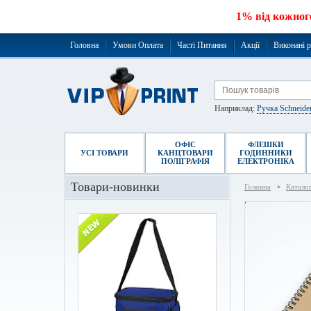
1% від кожног
Головна
Умови Оплата
Часті Питання
Акції
Виконані 
Наприклад:
Ручка Schneide
ОФІС
ФЛЕШКИ
УСІ ТОВАРИ
КАНЦТОВАРИ
ГОДИННИКИ
ПОЛІГРАФІЯ
ЕЛЕКТРОНІКА
Товари-новинки
Головна
Катало