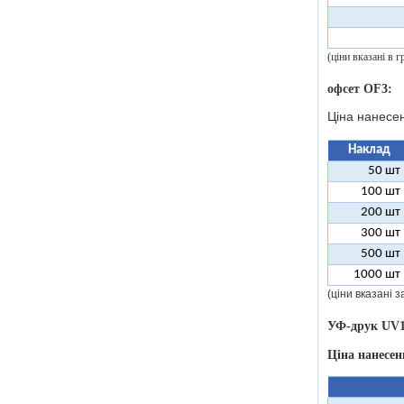
(ціни вказані в
офсет OF3:
Ціна нанесе
Наклад
50 шт
100 шт
200 шт
300 шт
500 шт
1000 шт
(ціни вказані 
УФ-друк UV1
Ціна нанесе