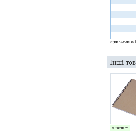
(ціни вказані за
Інші то
В наявності