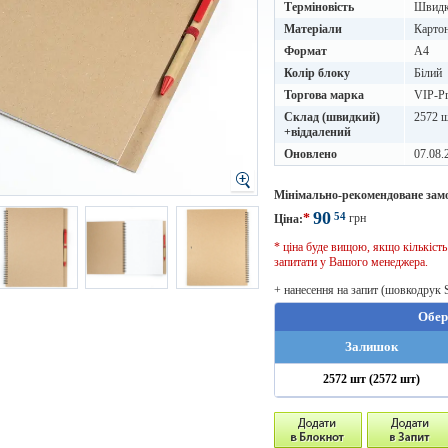
Терміновість
Швидке
Матеріали
Картон
Формат
A4
Колір блоку
Білий
Торгова марка
VIP-Pr
Склад (швидкий)
2572 ш
+віддалений
Оновлено
07.08.
Мінімально-рекомендоване зам
90
54
*
грн
Ціна:
* ціна буде вищою, якщо кількіст
запитати у Вашого менеджера.
+ нанесення на запит (шовкодрук 
Обер
Залишок
2572 шт (2572 шт)