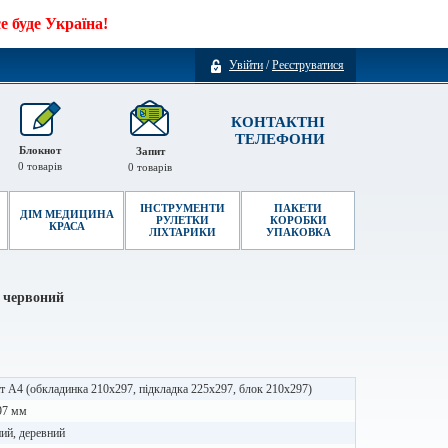
 буде Україна!
Увійти
/
Реєструватися
КОНТАКТНІ
ТЕЛЕФОНИ
Блокнот
Запит
0
товарів
0
товарів
ІНСТРУМЕНТИ
ПАКЕТИ
ДІМ МЕДИЦИНА
РУЛЕТКИ
КОРОБКИ
КРАСА
ЛІХТАРИКИ
УПАКОВКА
 червоний
 А4 (обкладинка 210х297, підкладка 225х297, блок 210х297)
97 мм
ий, деревний