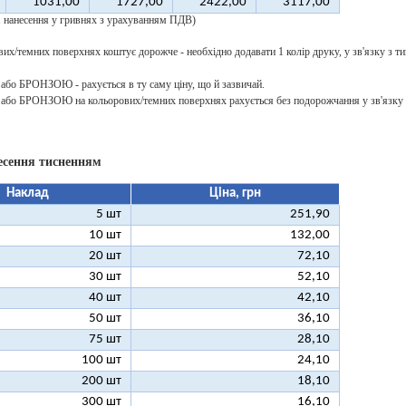
1031,00
1727,00
2422,00
3117,00
 1 нанесення у гривнях з урахуванням ПДВ)
их/темних поверхнях коштує дорожче - необхідно додавати 1 колір друку, у зв'язку з ти
о БРОНЗОЮ - рахується в ту саму ціну, що й зазвичай.
о БРОНЗОЮ на кольорових/темних поверхнях рахується без подорожчання у зв'язку з
есення тисненням
Наклад
Ціна, грн
5 шт
251,90
10 шт
132,00
20 шт
72,10
30 шт
52,10
40 шт
42,10
50 шт
36,10
75 шт
28,10
100 шт
24,10
200 шт
18,10
300 шт
16,10