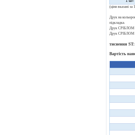
1 шт
(ціни вказані за
Друк на кольоров
підкладка.
Друк СРІБЛОМ аб
Друк СРІБЛОМ аб
тиснення ST:
Вартість нан