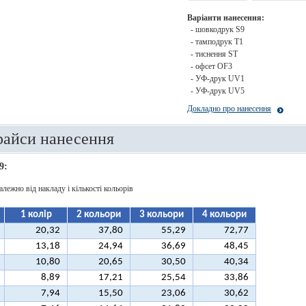
Варіанти нанесення:
- шовкодрук S9
- тамподрук T1
- тиснення ST
- офсет OF3
- УФ-друк UV1
- УФ-друк UV5
Докладно про нанесення
райси нанесення
9:
алежно від накладу і кількості кольорів
1 колір
2 кольори
3 кольори
4 кольори
20,32
37,80
55,29
72,77
13,18
24,94
36,69
48,45
10,80
20,65
30,50
40,34
8,89
17,21
25,54
33,86
7,94
15,50
23,06
30,62