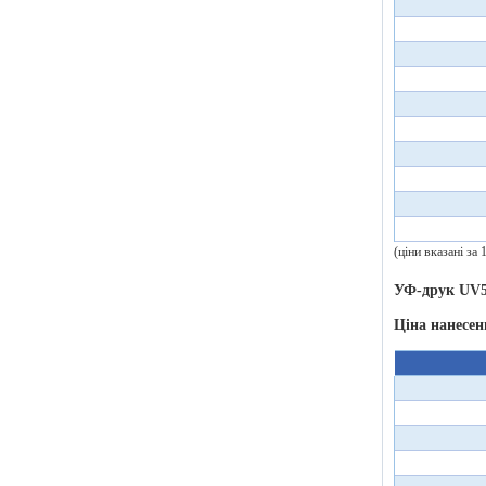
(ціни вказані за
УФ-друк UV5
Ціна нанесен