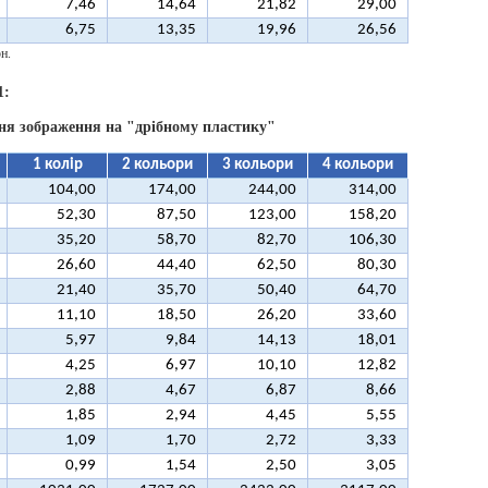
7,46
14,64
21,82
29,00
6,75
13,35
19,96
26,56
н.
1:
ня зображення на "дрібному пластику"
1 колір
2 кольори
3 кольори
4 кольори
104,00
174,00
244,00
314,00
52,30
87,50
123,00
158,20
35,20
58,70
82,70
106,30
26,60
44,40
62,50
80,30
21,40
35,70
50,40
64,70
11,10
18,50
26,20
33,60
5,97
9,84
14,13
18,01
4,25
6,97
10,10
12,82
2,88
4,67
6,87
8,66
1,85
2,94
4,45
5,55
1,09
1,70
2,72
3,33
0,99
1,54
2,50
3,05