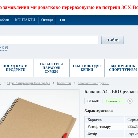
о замовлення ми додатково перераховуємо на потреби ЗСУ. Все
роботи
КОНТАКТИ
Огляди
➧ru
r K15
ГАЛАНТЕРЕЯ
ПОСУД КУХНЯ
ТЕКСТИЛЬ ОДЯГ
ВІДПОЧИНОК
ПАРАСОЛІ
ПРОДУКТИ
КЕПКИ
СПОРТ ТУРИЗМ
СУМКИ
г
Офіс Канцтовари Поліграфія
Блокноти
Блокноти на пружині
Блокнот A4 з ЕКО-ручкою
6834-01
В наявності
Характеристики
Коротко
Формат
Розмір товару
225x2
Колір
червон