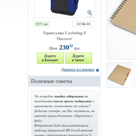
1971 шт.
15740-03
Термосумка 'Coolerbag S'
'Discover'
230
32
Ціна:
грн
Дивитися всі новинки
Полезные советы
Чи потрібно
швидко відправити
на
погодження
список промо-подарунків
з
картинками, кількостями та цінами?
Додаєте сувеніри, що Вас зацікавили, на
окремий аркуш блокнота і зберігаєте у
файл.
Відкриваєте будь-яким редактором
таблиць (наприклад MS Excel) вносите
правки і відправляєте наприклад по E-