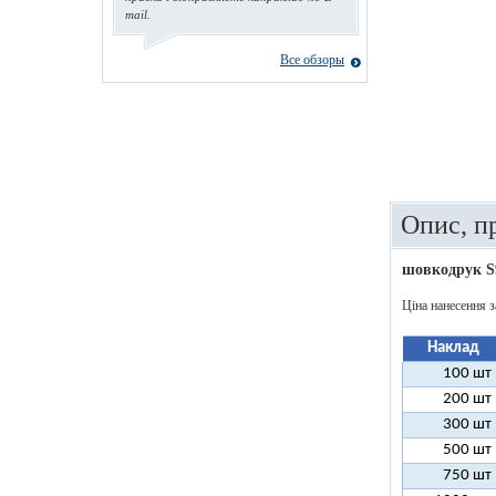
mail.
Все обзоры
Опис, п
шовкодрук S
Ціна нанесення з
Наклад
100 шт
200 шт
300 шт
500 шт
750 шт