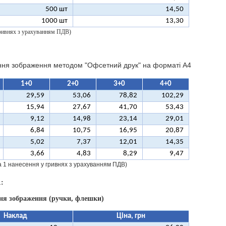
500 шт
14,50
1000 шт
13,30
 гривнях з урахуванням ПДВ)
ння зображення методом "Офсетний друк" на форматі A4
1+0
2+0
3+0
4+0
29,59
53,06
78,82
102,29
15,94
27,67
41,70
53,43
9,12
14,98
23,14
29,01
6,84
10,75
16,95
20,87
5,02
7,37
12,01
14,35
3,66
4,83
8,29
9,47
за 1 нанесення у гривнях з урахуванням ПДВ)
:
ння зображення (ручки, флешки)
Наклад
Ціна, грн