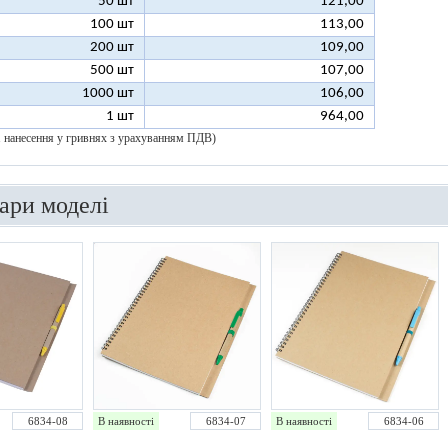
50 шт
121,00
100 шт
113,00
200 шт
109,00
500 шт
107,00
1000 шт
106,00
1 шт
964,00
 1 нанесення у гривнях з урахуванням ПДВ)
вари моделі
6834-08
В наявності
6834-07
В наявності
6834-06