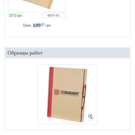
2572 шт.
6835-01
109
37
Цена:
грн
Образцы работ