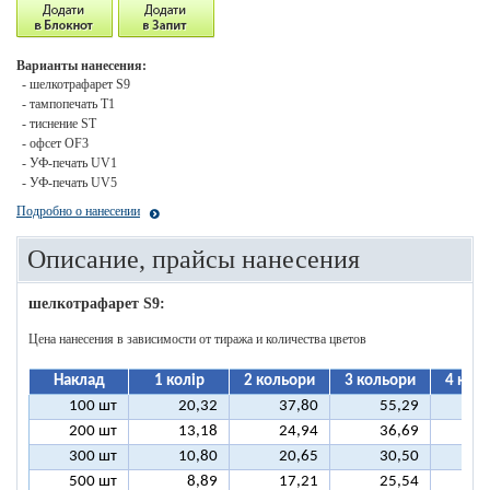
Варианты нанесения:
- шелкотрафарет S9
- тампопечать T1
- тиснение ST
- офсет OF3
- УФ-печать UV1
- УФ-печать UV5
Подробно о нанесении
Описание, прайсы нанесения
шелкотрафарет S9:
Цена нанесения в зависимости от тиража и количества цветов
Наклад
1 колір
2 кольори
3 кольори
4 кол
100 шт
20,32
37,80
55,29
7
200 шт
13,18
24,94
36,69
4
300 шт
10,80
20,65
30,50
4
500 шт
8,89
17,21
25,54
3