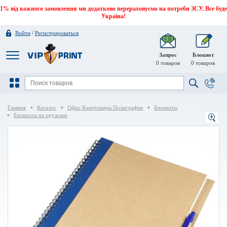
1% від кожного замовлення ми додатково перераховуємо на потреби ЗСУ. Все буде
Україна!
/
Войти
Регистрироваться
Запрос
Блокнот
0
товаров
0
товаров
Главная
Каталог
Офис Канцтовары Полиграфия
Блокноты
Блокноты на пружине