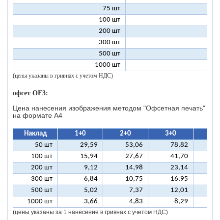
75 шт
2
100 шт
2
200 шт
1
300 шт
1
500 шт
1
1000 шт
1
(цены указаны в гривнах с учетом НДС)
офсет OF3:
Цена нанесения изображения методом "Офсетная печать"
на формате A4
Наклад
1+0
2+0
3+0
4+
50 шт
29,59
53,06
78,82
10
100 шт
15,94
27,67
41,70
5
200 шт
9,12
14,98
23,14
2
300 шт
6,84
10,75
16,95
2
500 шт
5,02
7,37
12,01
1
1000 шт
3,66
4,83
8,29
(цены указаны за 1 нанесение в гривнах с учетом НДС)