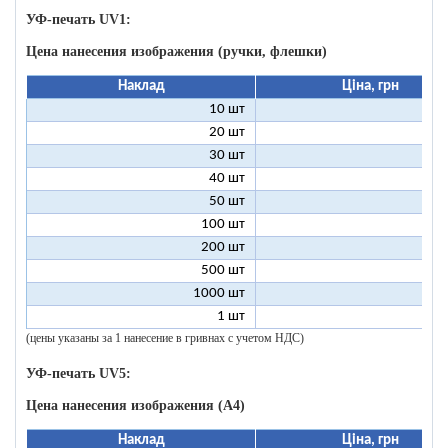
УФ-печать UV1:
Цена нанесения изображения (ручки, флешки)
Наклад
Ціна, грн
10 шт
9
20 шт
4
30 шт
3
40 шт
2
50 шт
2
100 шт
1
200 шт
500 шт
1000 шт
1 шт
96
(цены указаны за 1 нанесение в гривнах с учетом НДС)
УФ-печать UV5:
Цена нанесения изображения (А4)
Наклад
Ціна, грн