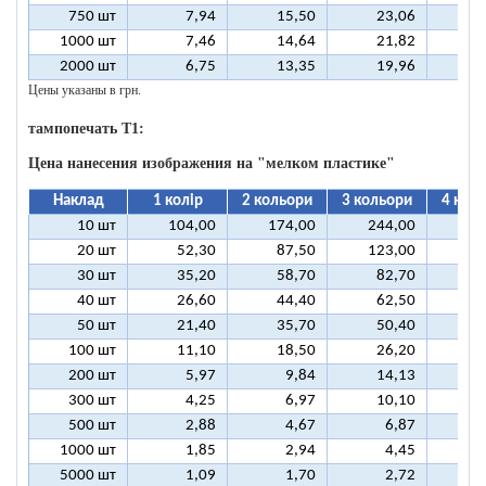
750 шт
7,94
15,50
23,06
3
1000 шт
7,46
14,64
21,82
2
2000 шт
6,75
13,35
19,96
2
Цены указаны в грн.
тампопечать T1:
Цена нанесения изображения на "мелком пластике"
Наклад
1 колір
2 кольори
3 кольори
4 кол
10 шт
104,00
174,00
244,00
31
20 шт
52,30
87,50
123,00
15
30 шт
35,20
58,70
82,70
10
40 шт
26,60
44,40
62,50
8
50 шт
21,40
35,70
50,40
6
100 шт
11,10
18,50
26,20
3
200 шт
5,97
9,84
14,13
1
300 шт
4,25
6,97
10,10
1
500 шт
2,88
4,67
6,87
1000 шт
1,85
2,94
4,45
5000 шт
1,09
1,70
2,72