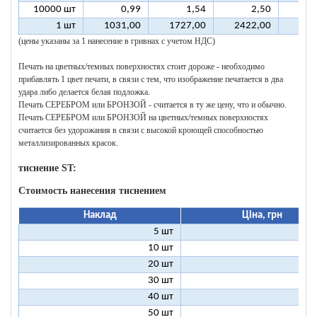
10000 шт
0,99
1,54
2,50
1 шт
1031,00
1727,00
2422,00
311
(цены указаны за 1 нанесение в гривнах с учетом НДС)
Печать на цветных/темных поверхностях стоит дороже - необходимо
прибавлять 1 цвет печати, в связи с тем, что изображение печатается в два
удара либо делается белая подложка.
Печать СЕРЕБРОМ или БРОНЗОЙ - считается в ту же цену, что и обычно.
Печать СЕРЕБРОМ или БРОНЗОЙ на цветных/темных поверхностях
считается без удорожания в связи с высокой кроющей способностью
металлизированных красок.
тиснение ST:
Стоимость нанесения тиснением
Наклад
Ціна, грн
5 шт
25
10 шт
13
20 шт
7
30 шт
5
40 шт
4
50 шт
3