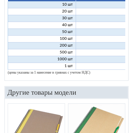
10 шт
18
20 шт
14
30 шт
13
40 шт
12
50 шт
12
100 шт
11
200 шт
10
500 шт
10
1000 шт
10
1 шт
96
(цены указаны за 1 нанесение в гривнах с учетом НДС)
Другие товары модели