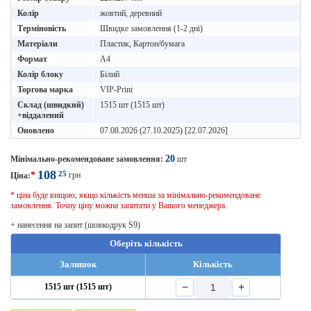
Колір
жовтий, деревний
Терміновість
Швидке замовлення (1-2 дні)
Матеріали
Пластик, Картон/бумага
Формат
A4
Колір блоку
Білий
Торгова марка
VIP-Print
Склад (швидкий)
1515 шт (1515 шт)
+віддалений
Оновлено
07.08.2026 (27.10.2025) [22.07.2026]
20
Мінімально-рекомендоване замовлення:
шт
108
25
*
грн
Ціна:
* ціна буде вищою, якщо кількість менша за мінімально-рекомендоване
замовлення. Точну ціну можна запитати у Вашого менеджера.
+ нанесення на запит (шовкодрук S9)
Оберіть кількість
Залишок
Кількість
−
+
1515 шт (1515 шт)