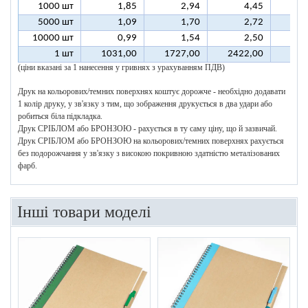
1000 шт
1,85
2,94
4,45
5000 шт
1,09
1,70
2,72
10000 шт
0,99
1,54
2,50
1 шт
1031,00
1727,00
2422,00
311
(ціни вказані за 1 нанесення у гривнях з урахуванням ПДВ)
Друк на кольорових/темних поверхнях коштує дорожче - необхідно додавати
1 колір друку, у зв'язку з тим, що зображення друкується в два удари або
робиться біла підкладка.
Друк СРІБЛОМ або БРОНЗОЮ - рахується в ту саму ціну, що й зазвичай.
Друк СРІБЛОМ або БРОНЗОЮ на кольорових/темних поверхнях рахується
без подорожчання у зв'язку з високою покривною здатністю металізованих
фарб.
Інші товари моделі