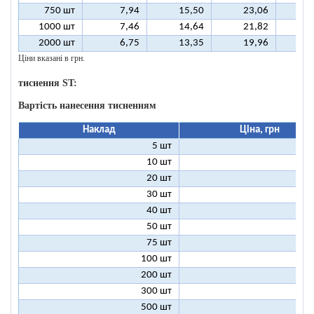
750 шт
7,94
15,50
23,06
3
1000 шт
7,46
14,64
21,82
2
2000 шт
6,75
13,35
19,96
2
Ціни вказані в грн.
тиснення ST:
Вартість нанесення тисненням
Наклад
Ціна, грн
5 шт
25
10 шт
13
20 шт
7
30 шт
5
40 шт
4
50 шт
3
75 шт
2
100 шт
2
200 шт
1
300 шт
1
500 шт
1