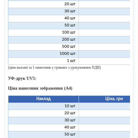
20 шт
4
30 шт
3
40 шт
2
50 шт
2
100 шт
1
200 шт
500 шт
1000 шт
1 шт
96
(ціни вказані за 1 нанесення у гривнях з урахуванням ПДВ)
УФ-друк UV5:
Ціна нанесення зображення (А4)
Наклад
Ціна, грн
10 шт
18
20 шт
14
30 шт
13
40 шт
12
50 шт
12