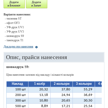
Варіанти нанесення:
- тиснення ST
- офсет OF3
- УФ-друк UV1
- УФ-друк UV5
- шовкодрук S9
- тамподрук T1
Докладно про нанесення
Опис, прайси нанесення
шовкодрук S9:
Ціна нанесення залежно від накладу і кількості кольорів
Наклад
1 колір
2 кольори
3 кольори
4 кол
100 шт
20,32
37,80
55,29
7
200 шт
13,18
24,94
36,69
4
300 шт
10,80
20,65
30,50
4
500 шт
8,89
17,21
25,54
3