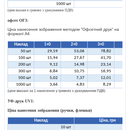
1000 шт
1
(ціни вказані в гривнях з урахуванням ПДВ)
офсет OF3:
Ціна нанесення зображення методом "Офсетний друк" на
форматі A4
Наклад
1+0
2+0
3+0
4+
50 шт
29,59
53,06
78,82
10
100 шт
15,94
27,67
41,70
5
200 шт
9,12
14,98
23,14
2
300 шт
6,84
10,75
16,95
2
500 шт
5,02
7,37
12,01
1
1000 шт
3,66
4,83
8,29
(ціни вказані за 1 нанесення у гривнях з урахуванням ПДВ)
УФ-друк UV1:
Ціна нанесення зображення (ручки, флешки)
Наклад
Ціна, грн
10 шт
9