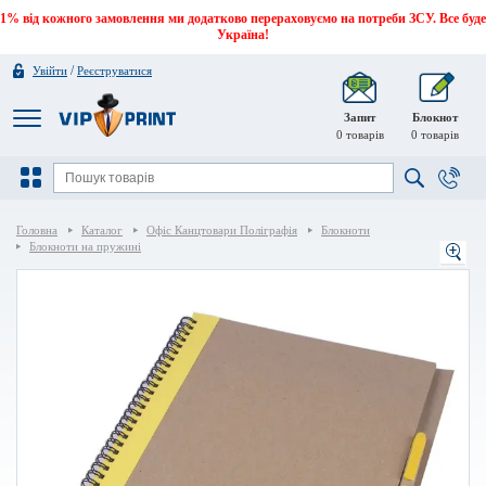
1% від кожного замовлення ми додатково перераховуємо на потреби ЗСУ. Все буде
Україна!
/
Увійти
Реєструватися
Запит
Блокнот
0
товарів
0
товарів
Головна
Каталог
Офіс Канцтовари Поліграфія
Блокноти
Блокноти на пружині