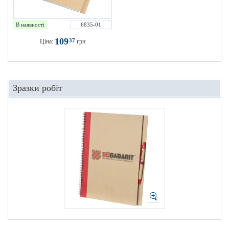
В наявності
6835-01
109
37
Ціна:
грн
Зразки робіт