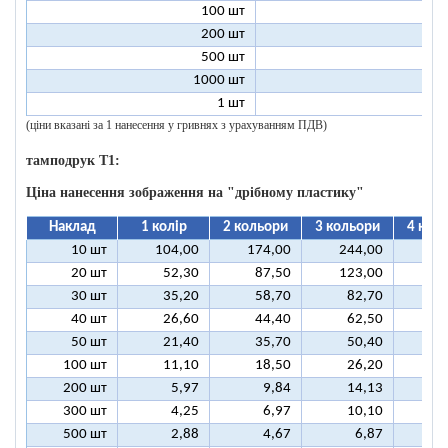
100 шт
11
200 шт
10
500 шт
10
1000 шт
10
1 шт
96
(ціни вказані за 1 нанесення у гривнях з урахуванням ПДВ)
тамподрук T1:
Ціна нанесення зображення на "дрібному пластику"
Наклад
1 колір
2 кольори
3 кольори
4 кол
10 шт
104,00
174,00
244,00
31
20 шт
52,30
87,50
123,00
15
30 шт
35,20
58,70
82,70
10
40 шт
26,60
44,40
62,50
8
50 шт
21,40
35,70
50,40
6
100 шт
11,10
18,50
26,20
3
200 шт
5,97
9,84
14,13
1
300 шт
4,25
6,97
10,10
1
500 шт
2,88
4,67
6,87