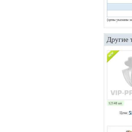
(цены указаны з
Другие 
12148 шт.
Цена: