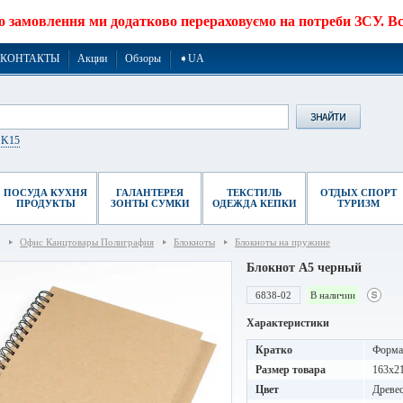
о замовлення ми додатково перераховуємо на потреби ЗСУ. Все
КОНТАКТЫ
Акции
Обзоры
➧UA
r K15
ПОСУДА КУХНЯ
ГАЛАНТЕРЕЯ
ТЕКСТИЛЬ
ОТДЫХ СПОРТ
ПРОДУКТЫ
ЗОНТЫ СУМКИ
ОДЕЖДА КЕПКИ
ТУРИЗМ
Офис Канцтовары Полиграфия
Блокноты
Блокноты на пружине
Блокнот A5 черный
6838-02
В наличии
Характеристики
Кратко
Формат
Размер товара
163х2
Цвет
Древе