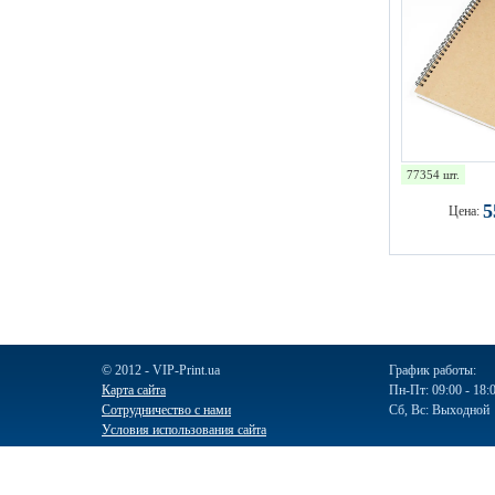
77354 шт.
Цена:
© 2012 - VIP-Print.ua
График работы:
Карта сайта
Пн-Пт: 09:00 - 18:
Сотрудничество с нами
Сб, Вс: Выходной
Условия использования сайта
Ручки
Блокноты
Календари
Чашки
Пакеты
Пакеты бум