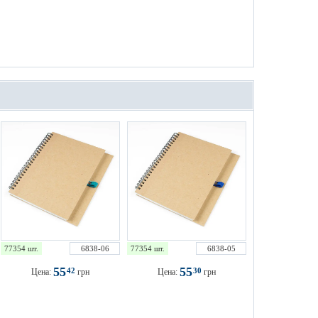
77354 шт.
6838-06
77354 шт.
6838-05
55
55
42
30
Цена:
грн
Цена:
грн