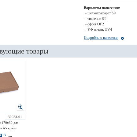
Варианты нанесения:
- шелкотрафарет S9
- тиснение ST
- офсет OF2
- УФ-печать UV4
Подробно о нанесении
вующие товары
30053-01
х170х30 для
а А5 крафт
4
13
грн