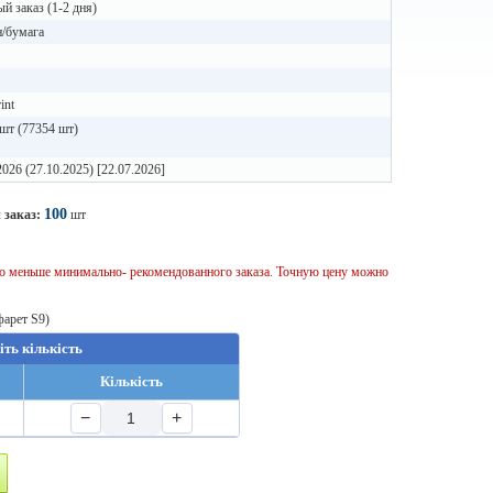
й заказ (1-2 дня)
н/бумага
int
шт (77354 шт)
2026 (27.10.2025) [22.07.2026]
100
 заказ:
шт
тво меньше минимально- рекомендованного заказа. Точную цену можно
фарет S9)
іть кількість
Кількість
−
+