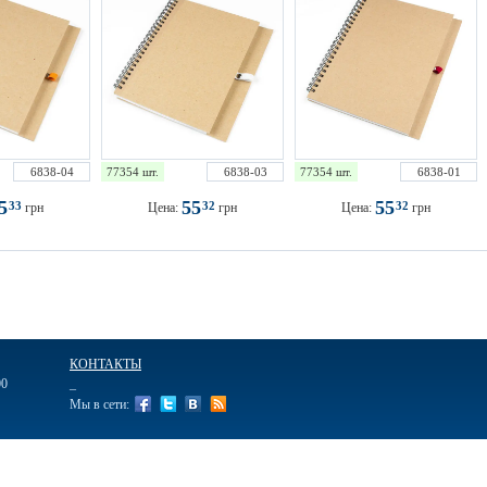
6838-04
77354 шт.
6838-03
77354 шт.
6838-01
55
55
55
33
32
32
грн
Цена:
грн
Цена:
грн
КОНТАКТЫ
00
_
Мы в сети:
ажные
Ручки подарочные
Ежедневники