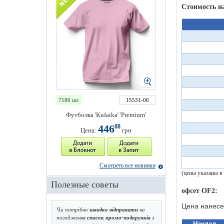
Стоимость н
7186 шт.
15531-06
Футболка 'Kufaika' 'Premium'
446
88
Цена:
грн
Смотреть все новинки
(цены указаны в
Полезные советы
офсет OF2:
Цена нанесе
Чи потрібно
швидко відправити
на
погодження
список промо-подарунків
з