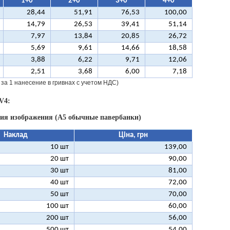
1+0
2+0
3+0
4+0
28,44
51,91
76,53
100,00
14,79
26,53
39,41
51,14
7,97
13,84
20,85
26,72
5,69
9,61
14,66
18,58
3,88
6,22
9,71
12,06
2,51
3,68
6,00
7,18
 за 1 нанесение в гривнах с учетом НДС)
V4:
ния изображения (А5 обычные павербанки)
Наклад
Ціна, грн
10 шт
139,00
20 шт
90,00
30 шт
81,00
40 шт
72,00
50 шт
70,00
100 шт
60,00
200 шт
56,00
500 шт
54,00