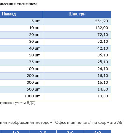
анесения тиснением
Наклад
Ціна, грн
5 шт
251,90
10 шт
132,00
20 шт
72,10
30 шт
52,10
40 шт
42,10
50 шт
36,10
75 шт
28,10
100 шт
24,10
200 шт
18,10
300 шт
16,10
500 шт
14,50
1000 шт
13,30
 гривнах с учетом НДС)
ния изображения методом "Офсетная печать" на формате A5