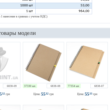
1000 шт
53,00
1 шт
964,00
а 1 нанесение в гривнах с учетом НДС)
товары модели
6838-09
37330 шт.
6838-08
77354 шт.
6838-07
55
55
55
32
32
33
грн
Цена:
грн
Цена:
грн