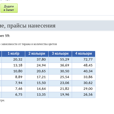
е, прайсы нанесения
ет S9:
в зависимости от тиража и количества цветов
1 колір
2 кольори
3 кольори
4 кольори
20,32
37,80
55,29
72,77
13,18
24,94
36,69
48,45
10,80
20,65
30,50
40,34
8,89
17,21
25,54
33,86
7,94
15,50
23,06
30,62
7,46
14,64
21,82
29,00
6,75
13,35
19,96
26,56
грн.