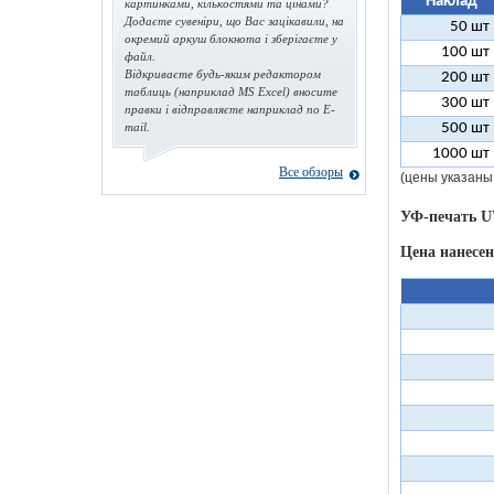
Наклад
картинками, кількостями та цінами?
Додаєте сувеніри, що Вас зацікавили, на
50 шт
окремий аркуш блокнота і зберігаєте у
100 шт
файл.
Відкриваєте будь-яким редактором
200 шт
таблиць (наприклад MS Excel) вносите
300 шт
правки і відправляєте наприклад по E-
mail.
500 шт
1000 шт
Все обзоры
(цены указаны
УФ-печать U
Цена нанесе