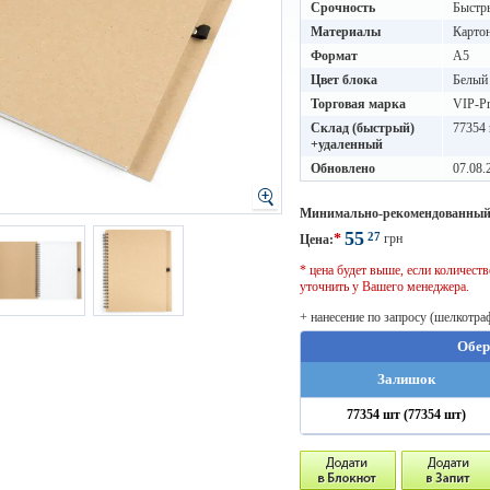
Срочность
Быстры
Материалы
Карто
Формат
A5
Цвет блока
Белый
Торговая марка
VIP-Pr
Склад (быстрый)
77354 
+удаленный
Обновлено
07.08.
Минимально-рекомендованный
55
27
*
грн
Цена:
* цена будет выше, если количес
уточнить у Вашего менеджера.
+ нанесение по запросу (шелкотра
Обер
Залишок
77354 шт (77354 шт)