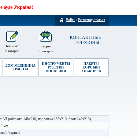
 буде Україна!
Войти
/
Регистрироваться
КОНТАКТНЫЕ
ТЕЛЕФОНЫ
Блокнот
Запрос
0
товаров
0
товаров
ИНСТРУМЕНТЫ
ПАКЕТЫ
ДОМ МЕДИЦИНА
РУЛЕТКИ
КОРОБКИ
КРАСОТА
ФОНАРИКИ
УПАКОВКА
 А5 (обложка 148х210, подложка 163х210, блок 148х210)
10 мм
сный, Черный