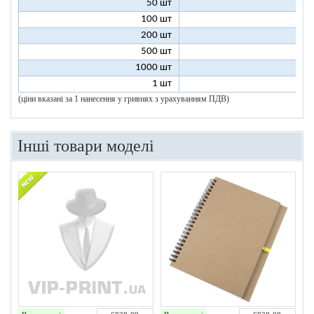
50 шт
7
100 шт
6
200 шт
5
500 шт
5
1000 шт
5
1 шт
96
(ціни вказані за 1 нанесення у гривнях з урахуванням ПДВ)
Інші товари моделі