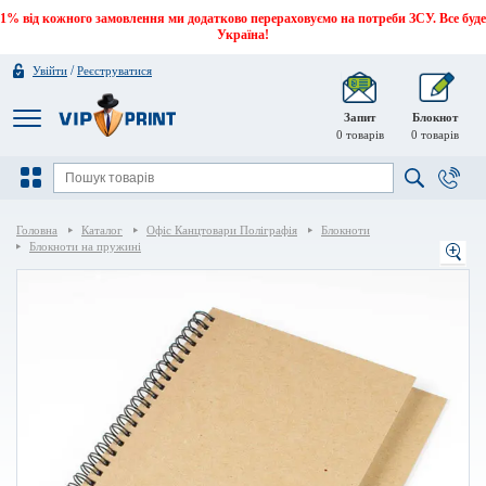
1% від кожного замовлення ми додатково перераховуємо на потреби ЗСУ. Все буде
Україна!
/
Увійти
Реєструватися
Запит
Блокнот
0
товарів
0
товарів
Головна
Каталог
Офіс Канцтовари Поліграфія
Блокноти
Блокноти на пружині