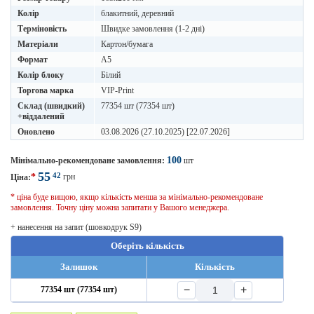
Колір
блакитний, деревний
Терміновість
Швидке замовлення (1-2 дні)
Матеріали
Картон/бумага
Формат
A5
Колір блоку
Білий
Торгова марка
VIP-Print
Склад (швидкий)
77354 шт (77354 шт)
+віддалений
Оновлено
03.08.2026 (27.10.2025) [22.07.2026]
100
Мінімально-рекомендоване замовлення:
шт
55
42
*
грн
Ціна:
* ціна буде вищою, якщо кількість менша за мінімально-рекомендоване
замовлення. Точну ціну можна запитати у Вашого менеджера.
+ нанесення на запит (шовкодрук S9)
Оберіть кількість
Залишок
Кількість
−
+
77354 шт (77354 шт)