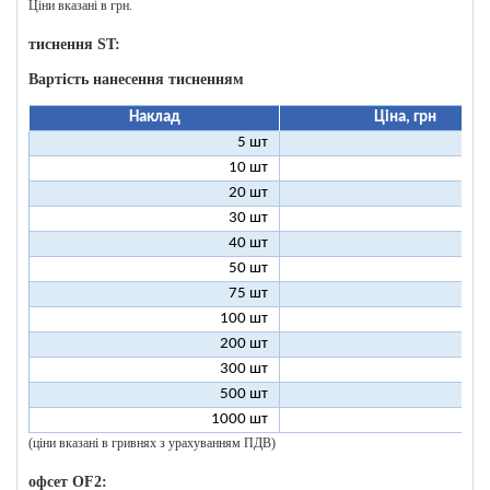
Ціни вказані в грн.
тиснення ST:
Вартість нанесення тисненням
Наклад
Ціна, грн
5 шт
25
10 шт
13
20 шт
7
30 шт
5
40 шт
4
50 шт
3
75 шт
2
100 шт
2
200 шт
1
300 шт
1
500 шт
1
1000 шт
1
(ціни вказані в гривнях з урахуванням ПДВ)
офсет OF2: