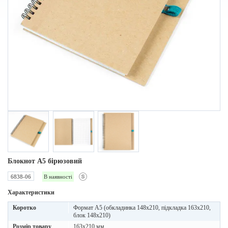
Блокнот A5 бірюзовий
6838-06
В наявності
Характеристики
Коротко
Формат А5 (обкладинка 148х210, підкладка 163х210,
блок 148х210)
Розмір товару
163х210 мм