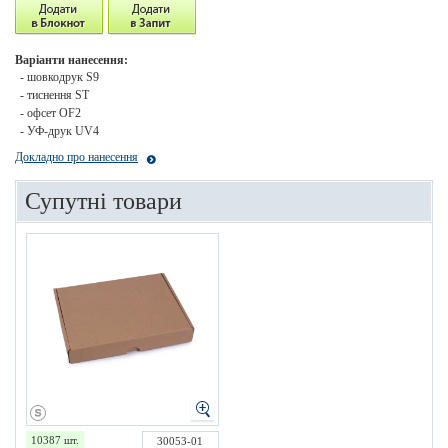
Варіанти нанесення:
- шовкодрук S9
- тиснення ST
- офсет OF2
- УФ-друк UV4
Докладно про нанесення
Супутні товари
10387 шт.
30053-01