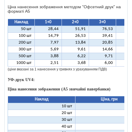
Ціна нанесення зображення методом "Офсетний друк" на
форматі A5
Наклад
1+0
2+0
3+0
4+
50 шт
28,44
51,91
76,53
10
100 шт
14,79
26,53
39,41
5
200 шт
7,97
13,84
20,85
2
300 шт
5,69
9,61
14,66
1
500 шт
3,88
6,22
9,71
1
1000 шт
2,51
3,68
6,00
(ціни вказані за 1 нанесення у гривнях з урахуванням ПДВ)
УФ-друк UV4:
Ціна нанесення зображення (А5 звичайні павербанки)
Наклад
Ціна, грн
10 шт
13
20 шт
9
30 шт
8
40 шт
7