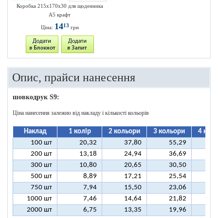
Коробка 215х170х30 для щоденника
А5 крафт
14
13
Ціна:
грн
Опис, прайси нанесення
шовкодрук S9:
Ціна нанесення залежно від накладу і кількості кольорів
Наклад
1 колір
2 кольори
3 кольори
4 кол
100 шт
20,32
37,80
55,29
7
200 шт
13,18
24,94
36,69
4
300 шт
10,80
20,65
30,50
4
500 шт
8,89
17,21
25,54
3
750 шт
7,94
15,50
23,06
3
1000 шт
7,46
14,64
21,82
2
2000 шт
6,75
13,35
19,96
2