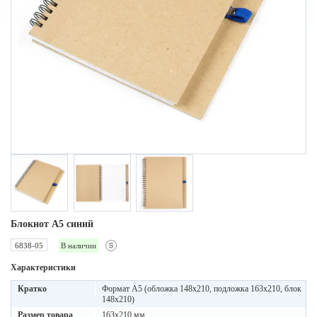
Блокнот A5 синий
6838-05
В наличии
Характеристики
Кратко
Формат А5 (обложка 148х210, подложка 163х210, блок
148х210)
Размер товара
163х210 мм