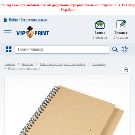
1% від кожного замовлення ми додатково перераховуємо на потреби ЗСУ. Все буде
Україна!
/
Войти
Регистрироваться
Запрос
Блокнот
0
товаров
0
товаров
Главная
Каталог
Офис Канцтовары Полиграфия
Блокноты
Блокноты на пружине