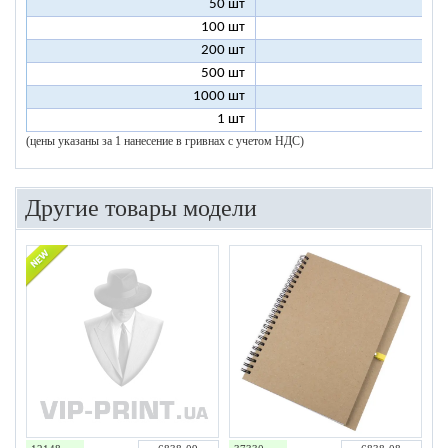
50 шт
7
100 шт
6
200 шт
5
500 шт
5
1000 шт
5
1 шт
96
(цены указаны за 1 нанесение в гривнах с учетом НДС)
Другие товары модели