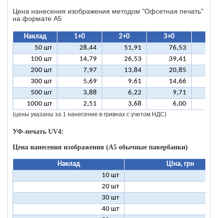
Цена нанесения изображения методом "Офсетная печать"
на формате A5
Наклад
1+0
2+0
3+0
4+
50 шт
28,44
51,91
76,53
10
100 шт
14,79
26,53
39,41
5
200 шт
7,97
13,84
20,85
2
300 шт
5,69
9,61
14,66
1
500 шт
3,88
6,22
9,71
1
1000 шт
2,51
3,68
6,00
(цены указаны за 1 нанесение в гривнах с учетом НДС)
УФ-печать UV4:
Цена нанесения изображения (А5 обычные павербанки)
Наклад
Ціна, грн
10 шт
13
20 шт
9
30 шт
8
40 шт
7