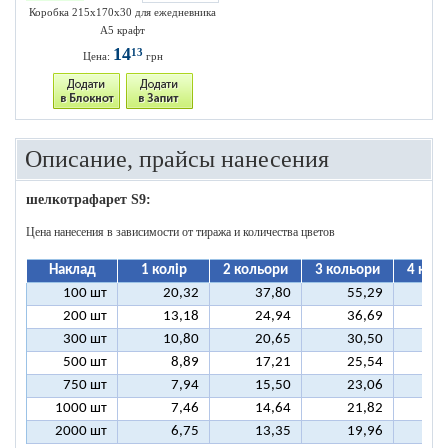
Коробка 215х170х30 для ежедневника
А5 крафт
14
13
Цена:
грн
Описание, прайсы нанесения
шелкотрафарет S9:
Цена нанесения в зависимости от тиража и количества цветов
Наклад
1 колір
2 кольори
3 кольори
4 кол
100 шт
20,32
37,80
55,29
7
200 шт
13,18
24,94
36,69
4
300 шт
10,80
20,65
30,50
4
500 шт
8,89
17,21
25,54
3
750 шт
7,94
15,50
23,06
3
1000 шт
7,46
14,64
21,82
2
2000 шт
6,75
13,35
19,96
2