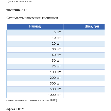
Цены указаны в грн.
тиснение ST:
Стоимость нанесения тиснением
Наклад
Ціна, грн
5 шт
25
10 шт
13
20 шт
7
30 шт
5
40 шт
4
50 шт
3
75 шт
2
100 шт
2
200 шт
1
300 шт
1
500 шт
1
1000 шт
1
(цены указаны в гривнах с учетом НДС)
офсет OF2: