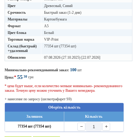
Цвет
Древесный, Синий
Срочность
Быстрый заказ (1-2 дня)
Материалы
Картон/бумага
Формат
A5
Цвет блока
Белый
Торговая марка
VIP-Print
Склад (быстрый)
77354 шт (77354 шт)
+удаленный
Обновлено
07.08.2026 (27.10.2025) [22.07.2026]
100
Минимально-рекомендованный заказ:
шт
55
30
*
грн
Цена:
* цена будет выше, если количество меньше минимально- рекомендованного
заказа. Точную цену можно уточнить у Вашего менеджера.
+ нанесение по запросу (шелкотрафарет S9)
Оберіть кількість
Залишок
Кількість
−
+
77354 шт (77354 шт)