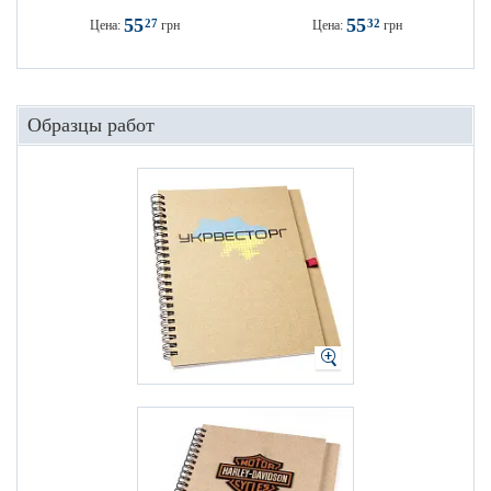
55
55
27
32
Цена:
грн
Цена:
грн
Образцы работ