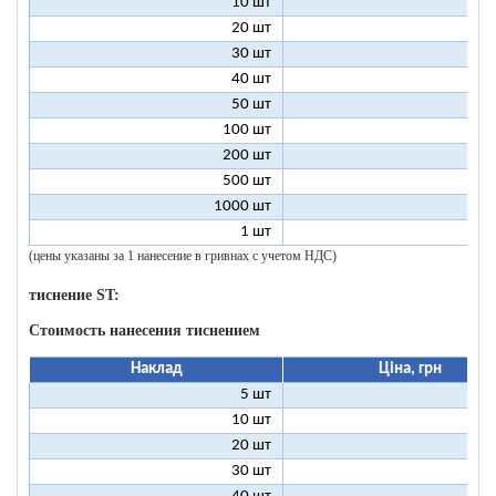
10 шт
13
20 шт
9
30 шт
8
40 шт
7
50 шт
7
100 шт
6
200 шт
5
500 шт
5
1000 шт
5
1 шт
96
(цены указаны за 1 нанесение в гривнах с учетом НДС)
тиснение ST:
Стоимость нанесения тиснением
Наклад
Ціна, грн
5 шт
25
10 шт
13
20 шт
7
30 шт
5