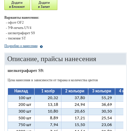
Варианты нанесения:
- офсет OF2
- УФ-печать UV4
- шелкотрафарет S9
- тиснение ST
Подробно о нанесении
Описание, прайсы нанесения
шелкотрафарет S9:
Цена нанесения в зависимости от тиража и количества цветов
Наклад
1 колір
2 кольори
3 кольори
4 кол
100 шт
20,32
37,80
55,29
7
200 шт
13,18
24,94
36,69
4
300 шт
10,80
20,65
30,50
4
500 шт
8,89
17,21
25,54
3
750 шт
7,94
15,50
23,06
3