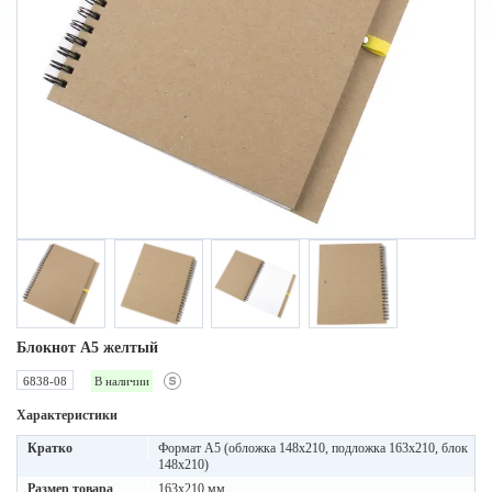
Блокнот A5 желтый
6838-08
В наличии
Характеристики
Кратко
Формат А5 (обложка 148х210, подложка 163х210, блок
148х210)
Размер товара
163х210 мм