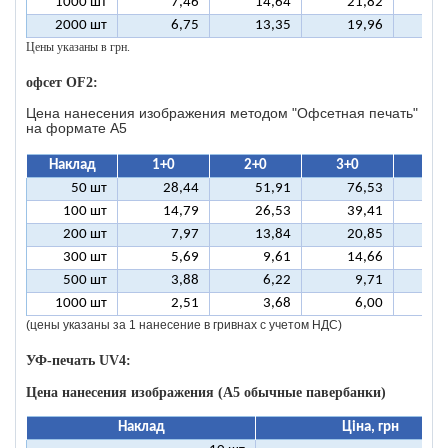
1000 шт
7,46
14,64
21,82
2
2000 шт
6,75
13,35
19,96
2
Цены указаны в грн.
офсет OF2:
Цена нанесения изображения методом "Офсетная печать"
на формате A5
Наклад
1+0
2+0
3+0
4+
50 шт
28,44
51,91
76,53
10
100 шт
14,79
26,53
39,41
5
200 шт
7,97
13,84
20,85
2
300 шт
5,69
9,61
14,66
1
500 шт
3,88
6,22
9,71
1
1000 шт
2,51
3,68
6,00
(цены указаны за 1 нанесение в гривнах с учетом НДС)
УФ-печать UV4:
Цена нанесения изображения (А5 обычные павербанки)
Наклад
Ціна, грн