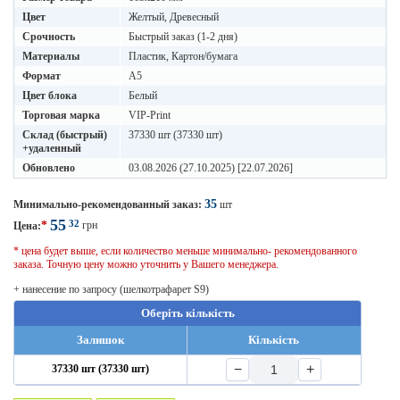
Цвет
Желтый, Древесный
Срочность
Быстрый заказ (1-2 дня)
Материалы
Пластик, Картон/бумага
Формат
A5
Цвет блока
Белый
Торговая марка
VIP-Print
Склад (быстрый)
37330 шт (37330 шт)
+удаленный
Обновлено
03.08.2026 (27.10.2025) [22.07.2026]
35
Минимально-рекомендованный заказ:
шт
55
32
*
грн
Цена:
* цена будет выше, если количество меньше минимально- рекомендованного
заказа. Точную цену можно уточнить у Вашего менеджера.
+ нанесение по запросу (шелкотрафарет S9)
Оберіть кількість
Залишок
Кількість
−
+
37330 шт (37330 шт)