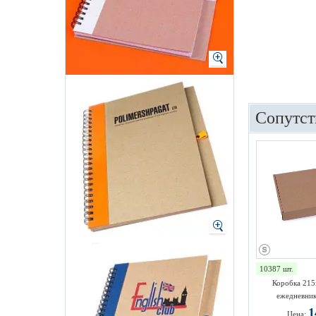
Сопутст
10387 шт.
Коробка 215
ежедневник
1
Цена: