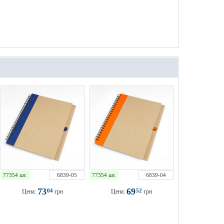
77354 шт.
6839-05
77354 шт.
6839-04
73
69
04
52
Цена:
грн
Цена:
грн