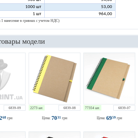
1000 шт
53,00
1 шт
964,00
а 1 нанесение в гривнах с учетом НДС)
товары модели
6839-09
2273 шт.
6839-08
77354 шт.
6839-07
72
70
69
68
31
59
грн
Цена:
грн
Цена:
грн