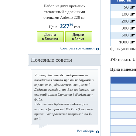
Наклад
Набор из двух креманок
50 шт
стеклянный с двойными
100 шт
стенками Ardesto 220 мл
200 шт
227
86
Цена:
грн
300 шт
500 шт
1000 шт
Смотреть все новинки
(цены указаны
Полезные советы
УФ-печать U
Цена нанесе
Чи потрібно
швидко відправити
на
погодження
список промо-подарунків
з
картинками, кількостями та цінами?
Додаєте сувеніри, що Вас зацікавили, на
окремий аркуш блокнота і зберігаєте у
файл.
Відкриваєте будь-яким редактором
таблиць (наприклад MS Excel) вносите
правки і відправляєте наприклад по E-
mail.
Все обзоры