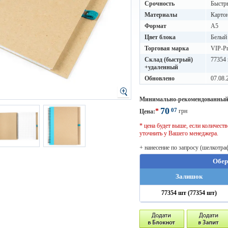
Срочность
Быстры
Материалы
Карто
Формат
A5
Цвет блока
Белый
Торговая марка
VIP-Pr
Склад (быстрый)
77354 
+удаленный
Обновлено
07.08.
Минимально-рекомендованный
70
07
*
грн
Цена:
* цена будет выше, если количес
уточнить у Вашего менеджера.
+ нанесение по запросу (шелкотра
Обер
Залишок
77354 шт (77354 шт)