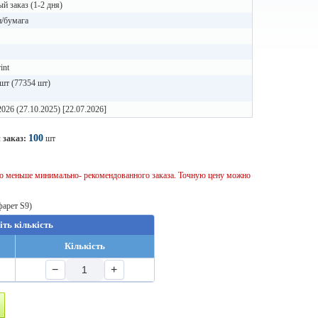
й заказ (1-2 дня)
н/бумага
int
шт (77354 шт)
2026 (27.10.2025) [22.07.2026]
100
 заказ:
шт
тво меньше минимально- рекомендованного заказа. Точную цену можно
фарет S9)
іть кількість
Кількість
−
+