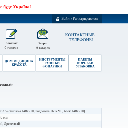
 буде Україна!
Войти
/
Регистрироваться
КОНТАКТНЫЕ
ТЕЛЕФОНЫ
Блокнот
Запрос
0
товаров
0
товаров
ИНСТРУМЕНТЫ
ПАКЕТЫ
ДОМ МЕДИЦИНА
РУЛЕТКИ
КОРОБКИ
КРАСОТА
ФОНАРИКИ
УПАКОВКА
рюзовый
 А5 (обложка 148х210, подложка 163х210, блок 148х210)
10 мм
ой, Древесный