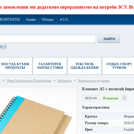
о замовлення ми додатково перераховуємо на потреби ЗСУ. Все
КОНТАКТЫ
Акции
Обзоры
➧UA
r K15
ПОСУДА КУХНЯ
ГАЛАНТЕРЕЯ
ТЕКСТИЛЬ
ОТДЫХ СПОРТ
ПРОДУКТЫ
ЗОНТЫ СУМКИ
ОДЕЖДА КЕПКИ
ТУРИЗМ
Офис Канцтовары Полиграфия
Блокноты
Блокноты на пружине
Блокнот A5 с полосой би
6839-06
В наличии
Характеристики
Кратко
Формат
Размер товара
163х2
Цвет
Голуб