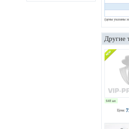
(цены указаны з
Другие 
648 шт.
Цена: