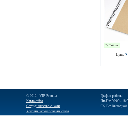
77354 шт.
Цена:
© 2012 - VIP-Print.ua
График работы:
Карта сайта
Пн-Пт: 09:00 - 18:
Сотрудничество с нами
Сб, Вс: Выходной
Условия использования сайта
Ручки
Блокноты
Календари
Чашки
Пакеты
Пакеты бум