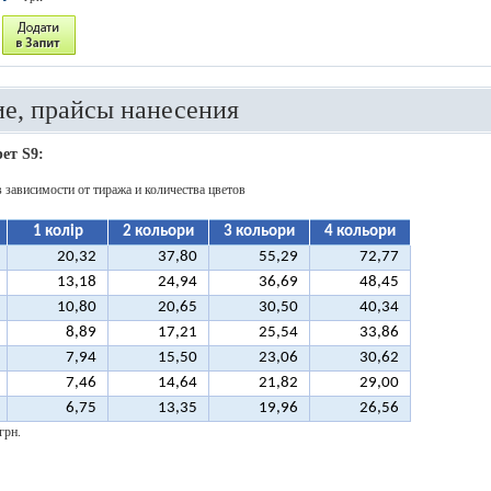
е, прайсы нанесения
ет S9:
в зависимости от тиража и количества цветов
1 колір
2 кольори
3 кольори
4 кольори
20,32
37,80
55,29
72,77
13,18
24,94
36,69
48,45
10,80
20,65
30,50
40,34
8,89
17,21
25,54
33,86
7,94
15,50
23,06
30,62
7,46
14,64
21,82
29,00
6,75
13,35
19,96
26,56
грн.