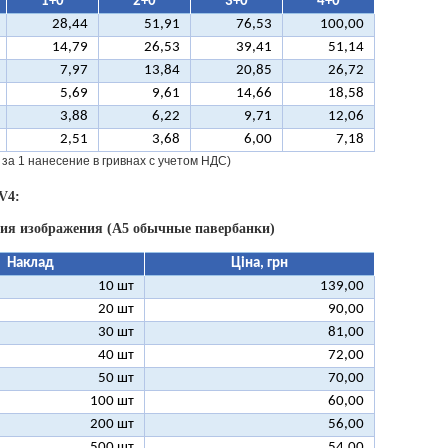
1+0
2+0
3+0
4+0
28,44
51,91
76,53
100,00
14,79
26,53
39,41
51,14
7,97
13,84
20,85
26,72
5,69
9,61
14,66
18,58
3,88
6,22
9,71
12,06
2,51
3,68
6,00
7,18
 за 1 нанесение в гривнах с учетом НДС)
V4:
ния изображения (А5 обычные павербанки)
Наклад
Ціна, грн
10 шт
139,00
20 шт
90,00
30 шт
81,00
40 шт
72,00
50 шт
70,00
100 шт
60,00
200 шт
56,00
500 шт
54,00