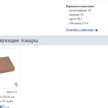
Варианты нанесения:
- шелкотрафарет S9
- тиснение ST
- офсет OF2
- УФ-печать UV4
Подробно о нанесении
вующие товары
30053-01
х170х30 для
а А5 крафт
4
13
грн