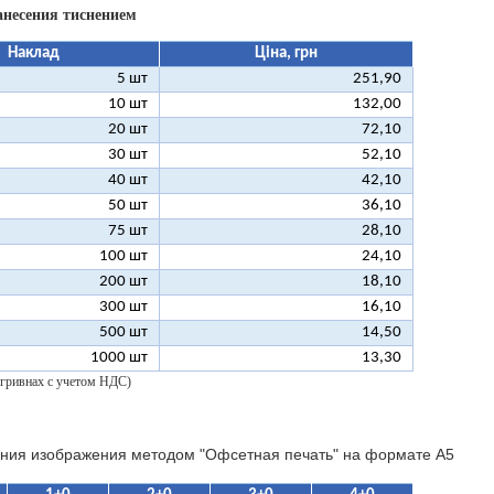
анесения тиснением
Наклад
Ціна, грн
5 шт
251,90
10 шт
132,00
20 шт
72,10
30 шт
52,10
40 шт
42,10
50 шт
36,10
75 шт
28,10
100 шт
24,10
200 шт
18,10
300 шт
16,10
500 шт
14,50
1000 шт
13,30
 гривнах с учетом НДС)
ния изображения методом "Офсетная печать" на формате A5