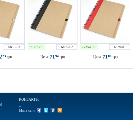
6839-03
75657 шт.
6839-02
77354 шт.
6839-01
72
71
71
23
94
06
грн
Цена:
грн
Цена:
грн
КОНТАКТЫ
00
_
Мы в сети:
ажные
Ручки подарочные
Ежедневники