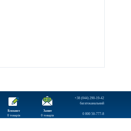
+38 (044) 290-19-42
багатоканальний
Блокнот
Запит
0 800 50-777-8
0
товарів
0
товарів