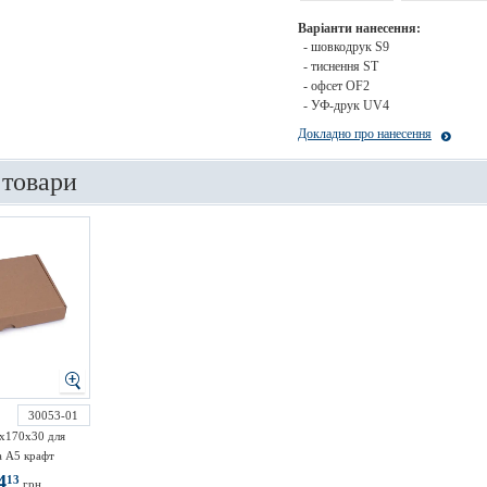
Варіанти нанесення:
- шовкодрук S9
- тиснення ST
- офсет OF2
- УФ-друк UV4
Докладно про нанесення
 товари
30053-01
х170х30 для
 А5 крафт
4
13
грн