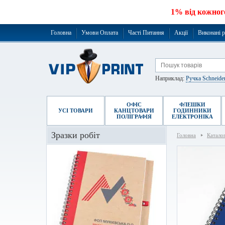
1% від кожног
Головна
Умови Оплата
Часті Питання
Акції
Виконані 
Наприклад:
Ручка Schneide
ОФІС
ФЛЕШКИ
УСІ ТОВАРИ
КАНЦТОВАРИ
ГОДИННИКИ
ПОЛІГРАФІЯ
ЕЛЕКТРОНІКА
Зразки робіт
Головна
Катало