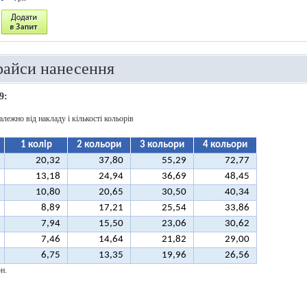
райси нанесення
9:
алежно від накладу і кількості кольорів
1 колір
2 кольори
3 кольори
4 кольори
20,32
37,80
55,29
72,77
13,18
24,94
36,69
48,45
10,80
20,65
30,50
40,34
8,89
17,21
25,54
33,86
7,94
15,50
23,06
30,62
7,46
14,64
21,82
29,00
6,75
13,35
19,96
26,56
н.