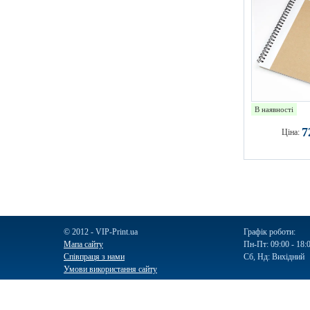
В наявності
7
Ціна:
© 2012 - VIP-Print.ua
Графік роботи:
Мапа сайту
Пн-Пт: 09:00 - 18:
Співпраця з нами
Сб, Нд: Вихідний
Умови використання сайту
Ручки
Блокноти
Календарі
Чашки
Пакети
Пакети паперо