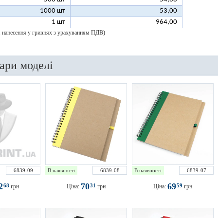
1000 шт
53,00
1 шт
964,00
 1 нанесення у гривнях з урахуванням ПДВ)
вари моделі
6839-09
В наявності
6839-08
В наявності
6839-07
2
70
69
68
31
59
грн
Ціна:
грн
Ціна:
грн