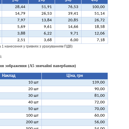
1+0
2+0
3+0
4+0
28,44
51,91
76,53
100,00
14,79
26,53
39,41
51,14
7,97
13,84
20,85
26,72
5,69
9,61
14,66
18,58
3,88
6,22
9,71
12,06
2,51
3,68
6,00
7,18
за 1 нанесення у гривнях з урахуванням ПДВ)
:
ня зображення (А5 звичайні павербанки)
Наклад
Ціна, грн
10 шт
139,00
20 шт
90,00
30 шт
81,00
40 шт
72,00
50 шт
70,00
100 шт
60,00
200 шт
56,00
500 шт
54,00