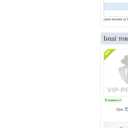
(ціни вказані за
Інші то
В наявності
7
Ціна: