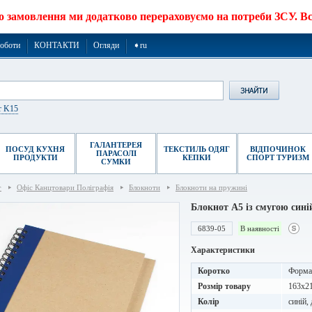
о замовлення ми додатково перераховуємо на потреби ЗСУ. Все
роботи
КОНТАКТИ
Огляди
➧ru
r K15
ГАЛАНТЕРЕЯ
ПОСУД КУХНЯ
ТЕКСТИЛЬ ОДЯГ
ВІДПОЧИНОК
ПАРАСОЛІ
ПРОДУКТИ
КЕПКИ
СПОРТ ТУРИЗМ
СУМКИ
г
Офіс Канцтовари Поліграфія
Блокноти
Блокноти на пружині
Блокнот A5 із смугою сині
6839-05
В наявності
Характеристики
Коротко
Формат
Розмір товару
163х2
Колір
синій,