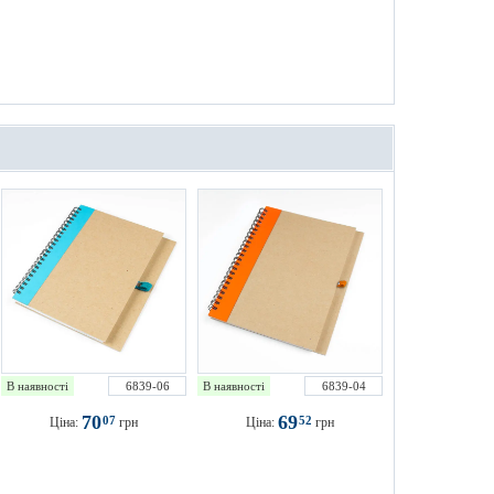
В наявності
6839-06
В наявності
6839-04
70
69
07
52
Ціна:
грн
Ціна:
грн