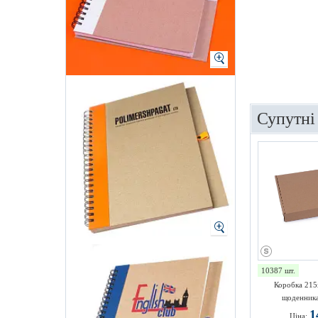
Супутні
10387 шт.
Коробка 215
щоденника
1
Ціна: