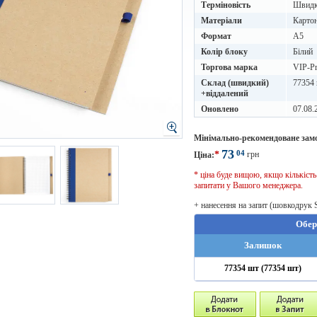
Терміновість
Швидке
Матеріали
Карто
Формат
A5
Колір блоку
Білий
Торгова марка
VIP-Pr
Склад (швидкий)
77354 
+віддалений
Оновлено
07.08.
Мінімально-рекомендоване зам
73
04
*
грн
Ціна:
* ціна буде вищою, якщо кількіст
запитати у Вашого менеджера.
+ нанесення на запит (шовкодрук 
Обер
Залишок
77354 шт (77354 шт)