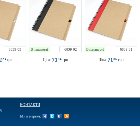
6839-03
В наявності
6839-02
В наявності
6839-01
2
71
71
23
94
06
грн
Ціна:
грн
Ціна:
грн
КОНТАКТИ
00
_
Ми в мережі:
ві
Ручки подарункові
Щоденники