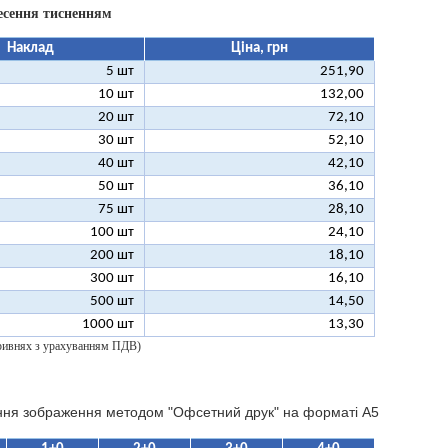
есення тисненням
Наклад
Ціна, грн
5 шт
251,90
10 шт
132,00
20 шт
72,10
30 шт
52,10
40 шт
42,10
50 шт
36,10
75 шт
28,10
100 шт
24,10
200 шт
18,10
300 шт
16,10
500 шт
14,50
1000 шт
13,30
 гривнях з урахуванням ПДВ)
ння зображення методом "Офсетний друк" на форматі A5