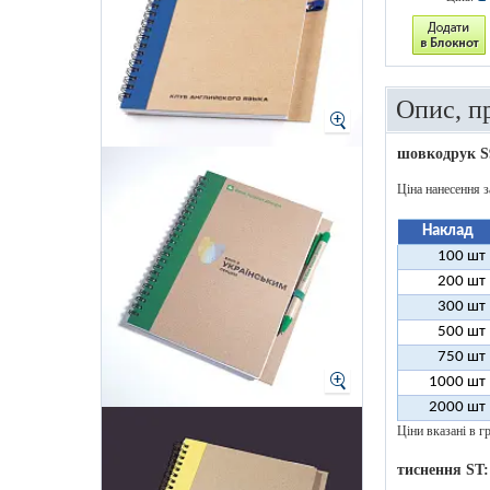
Опис, п
шовкодрук S
Ціна нанесення з
Наклад
100 шт
200 шт
300 шт
500 шт
750 шт
1000 шт
2000 шт
Ціни вказані в гр
тиснення ST: