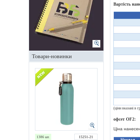
Вартість нан
Товари-новинки
(ціни вказані в
офсет OF2:
Ціна нанесе
1386 шт.
15251-21