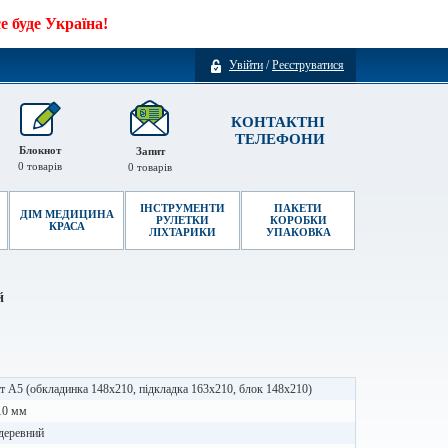
 буде Україна!
Увійти
/
Реєструватися
КОНТАКТНІ
ТЕЛЕФОНИ
Блокнот
Запит
0
товарів
0
товарів
ІНСТРУМЕНТИ
ПАКЕТИ
ДІМ МЕДИЦИНА
РУЛЕТКИ
КОРОБКИ
КРАСА
ЛІХТАРИКИ
УПАКОВКА
й
 А5 (обкладинка 148х210, підкладка 163х210, блок 148х210)
10 мм
 деревний