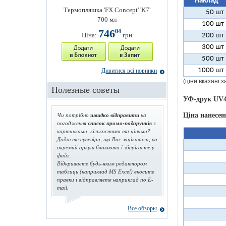
Наклад
Термопляшка 'FX Concept' 'K7'
50 шт
700 мл
100 шт
746
04
Ціна:
грн
200 шт
300 шт
500 шт
1000 шт
Дивитися всі новинки
(ціни вказані 
Полезные советы
УФ-друк UV4
Ціна нанесен
Чи потрібно
швидко відправити
на
погодження
список промо-подарунків
з
картинками, кількостями та цінами?
Додаєте сувеніри, що Вас зацікавили, на
окремий аркуш блокнота і зберігаєте у
файл.
Відкриваєте будь-яким редактором
таблиць (наприклад MS Excel) вносите
правки і відправляєте наприклад по E-
mail.
Все обзоры