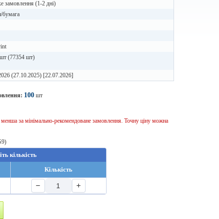
 замовлення (1-2 дні)
н/бумага
int
шт (77354 шт)
2026 (27.10.2025) [22.07.2026]
100
овлення:
шт
ь менша за мінімально-рекомендоване замовлення. Точну ціну можна
S9)
іть кількість
Кількість
−
+