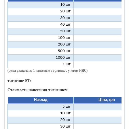
10 шт
18
20 шт
14
30 шт
13
40 шт
12
50 шт
12
100 шт
11
200 шт
10
500 шт
10
1000 шт
10
1 шт
96
(цены указаны за 1 нанесение в гривнах с учетом НДС)
тиснение ST:
Стоимость нанесения тиснением
Наклад
Ціна, грн
5 шт
25
10 шт
13
20 шт
7
30 шт
5