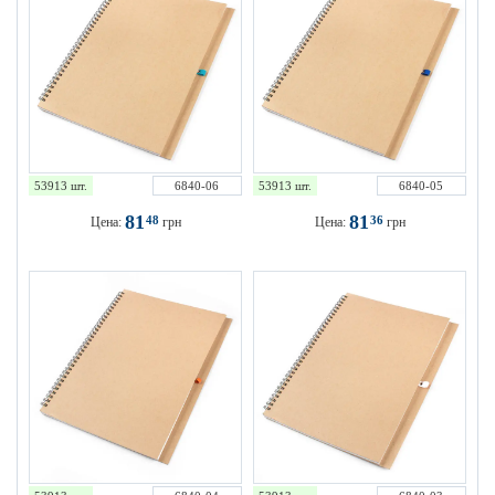
53913 шт.
6840-06
53913 шт.
6840-05
81
81
48
36
Цена:
грн
Цена:
грн