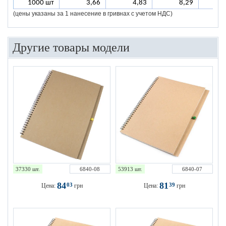
1000 шт
3,66
4,83
8,29
(цены указаны за 1 нанесение в гривнах с учетом НДС)
Другие товары модели
37330 шт.
6840-08
53913 шт.
6840-07
84
81
03
39
Цена:
грн
Цена:
грн