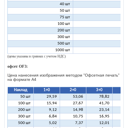
40 шт
4
50 шт
3
75 шт
2
100 шт
2
200 шт
1
300 шт
1
500 шт
1
1000 шт
1
(цены указаны в гривнах с учетом НДС)
офсет OF3:
Цена нанесения изображения методом "Офсетная печать"
на формате A4
Наклад
1+0
2+0
3+0
4+
50 шт
29,59
53,06
78,82
10
100 шт
15,94
27,67
41,70
5
200 шт
9,12
14,98
23,14
2
300 шт
6,84
10,75
16,95
2
500 шт
5,02
7,37
12,01
1