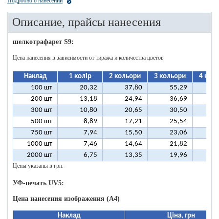
Подробно о нанесении
Описание, прайсы нанесения
шелкотрафарет S9:
Цена нанесения в зависимости от тиража и количества цветов
Наклад
1 колір
2 кольори
3 кольори
4 кол
100 шт
20,32
37,80
55,29
7
200 шт
13,18
24,94
36,69
4
300 шт
10,80
20,65
30,50
4
500 шт
8,89
17,21
25,54
3
750 шт
7,94
15,50
23,06
3
1000 шт
7,46
14,64
21,82
2
2000 шт
6,75
13,35
19,96
2
Цены указаны в грн.
УФ-печать UV5:
Цена нанесения изображения (А4)
Наклад
Ціна, грн