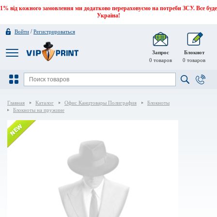
1% від кожного замовлення ми додатково перераховуємо на потреби ЗСУ. Все буде
Україна!
/
Войти
Регистрироваться
Запрос
Блокнот
0
товаров
0
товаров
Главная
Каталог
Офис Канцтовары Полиграфия
Блокноты
Блокноты на пружине