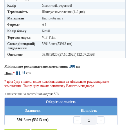
Колір
блакитний, деревний
Терміновість
Швидке замовлення (1-2 дні)
Матеріали
Картон/бумага
Формат
A4
Колір блоку
Білий
Торгова марка
VIP-Print
Склад (швидкий)
53913 шт (53913 шт)
+віддалений
Оновлено
03.08.2026 (27.10.2025) [22.07.2026]
100
Мінімально-рекомендоване замовлення:
шт
81
48
*
грн
Ціна:
* ціна буде вищою, якщо кількість менша за мінімально-рекомендоване
замовлення. Точну ціну можна запитати у Вашого менеджера.
+ нанесення на запит (шовкодрук S9)
Оберіть кількість
Залишок
Кількість
−
+
53913 шт (53913 шт)