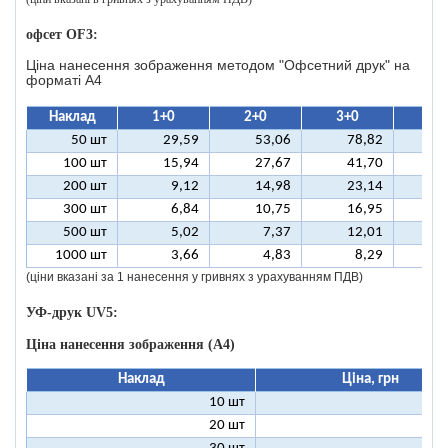
офсет OF3:
Ціна нанесення зображення методом "Офсетний друк" на
форматі A4
Наклад
1+0
2+0
3+0
4+
50 шт
29,59
53,06
78,82
10
100 шт
15,94
27,67
41,70
5
200 шт
9,12
14,98
23,14
2
300 шт
6,84
10,75
16,95
2
500 шт
5,02
7,37
12,01
1
1000 шт
3,66
4,83
8,29
(ціни вказані за 1 нанесення у гривнях з урахуванням ПДВ)
УФ-друк UV5:
Ціна нанесення зображення (А4)
Наклад
Ціна, грн
10 шт
18
20 шт
14