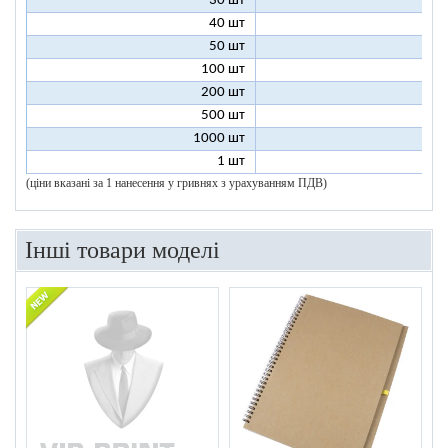
30 шт
13
40 шт
12
50 шт
12
100 шт
11
200 шт
10
500 шт
10
1000 шт
10
1 шт
96
(ціни вказані за 1 нанесення у гривнях з урахуванням ПДВ)
Інші товари моделі