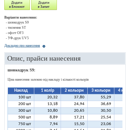
Варіанти нанесення:
- шовкодрук S9
- тиснення ST
- офсет OF3
- УФ-друк UV5
Докладно про нанесення
Опис, прайси нанесення
шовкодрук S9:
Ціна нанесення залежно від накладу і кількості кольорів
Наклад
1 колір
2 кольори
3 кольори
4 кол
100 шт
20,32
37,80
55,29
7
200 шт
13,18
24,94
36,69
4
300 шт
10,80
20,65
30,50
4
500 шт
8,89
17,21
25,54
3
750 шт
7,94
15,50
23,06
3