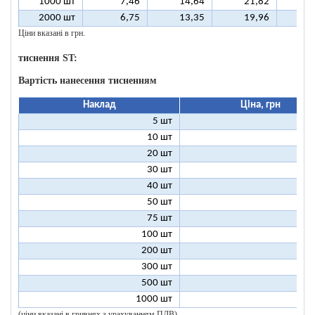
1000 шт
7,46
14,64
21,82
2
2000 шт
6,75
13,35
19,96
2
Ціни вказані в грн.
тиснення ST:
Вартість нанесення тисненням
Наклад
Ціна, грн
5 шт
25
10 шт
13
20 шт
7
30 шт
5
40 шт
4
50 шт
3
75 шт
2
100 шт
2
200 шт
1
300 шт
1
500 шт
1
1000 шт
1
(ціни вказані в гривнях з урахуванням ПДВ)