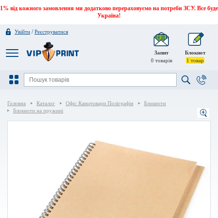
1% від кожного замовлення ми додатково перераховуємо на потреби ЗСУ. Все буде
Україна!
/
Увійти
Реєструватися
Запит
Блокнот
0
товарів
1
товар
Головна
Каталог
Офіс Канцтовари Поліграфія
Блокноти
Блокноти на пружині