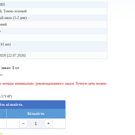
005
й, Темно-зеленый
й заказ (1-2 дня)
иний
b
(41 шт)
2026 [22.07.2026]
1
 заказ:
шт
рн
тво меньше минимально- рекомендованного заказа. Точную цену можно
ть UV4P)
іть кількість
Кількість
−
+