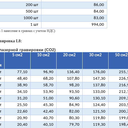
200 шт
86,00
500 шт
84,00
1000 шт
83,00
1 шт
994,00
а 1 нанесение в гривнах с учетом НДС)
вировка L8:
лазерной гравировки (CO2)
5 см2
10 см2
20 см2
30 см2
50 см2
я
т
77,10
96,90
136,40
176,00
255,
т
48,40
68,20
107,80
147,30
226,
т
38,90
58,70
98,20
137,80
216,
т
34,10
53,90
93,50
133,00
212,
т
31,20
51,00
90,60
130,10
209,
т
25,50
45,30
84,90
124,40
203,
т
22,60
42,40
82,00
121,50
200,
т
20,90
40,70
80,30
119,80
199,
т
20,40
40,10
79,70
119,30
198,