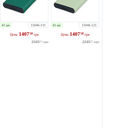
41 шт.
15046-131
41 шт.
15046-125
1407
1407
58
58
Цена:
грн
Цена:
грн
2345
2345
97
грн
97
грн