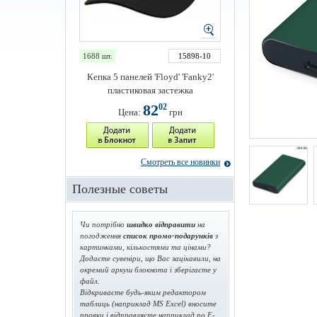
1688 шт.
15898-10
Кепка 5 панелей 'Floyd' 'Fanky2'
пластиковая застежка
82
02
Цена:
грн
Смотреть все новинки
Полезные советы
Чи потрібно
швидко відправити
на
погодження
список промо-подарунків
з
картинками, кількостями та цінами?
Додаєте сувеніри, що Вас зацікавили, на
окремий аркуш блокнота і зберігаєте у
файл.
Відкриваєте будь-яким редактором
таблиць (наприклад MS Excel) вносите
правки і відправляєте наприклад по E-