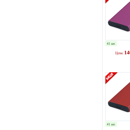
41 шт.
1
Цена:
41 шт.