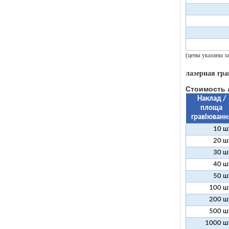
(цены указаны з
лазерная гра
Стоимость 
Наклад /
площа
гравіюванн
10 ш
20 ш
30 ш
40 ш
50 ш
100 ш
200 ш
500 ш
1000 ш