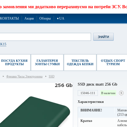
о замовлення ми додатково перераховуємо на потреби ЗСУ. Все
КОНТАКТЫ
Акции
Обзоры
➧UA
r K15
ПОСУДА КУХНЯ
ГАЛАНТЕРЕЯ
ТЕКСТИЛЬ
ОТДЫХ СПОРТ
ПРОДУКТЫ
ЗОНТЫ СУМКИ
ОДЕЖДА КЕПКИ
ТУРИЗМ
Флешки Часы Электроника
SSD
SSD диск matt 256 Gb
15046-111
В наличии
Характеристики
ВНИМАНИЕ!
Матово
(213 ц
Кратко
Алюмин
кабель