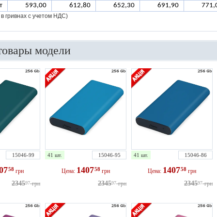
т
593,00
612,80
652,30
691,90
771,
 в гривнах с учетом НДС)
товары модели
15046-99
41 шт.
15046-95
41 шт.
15046-86
407
1407
1407
58
58
58
грн
Цена:
грн
Цена:
грн
2345
2345
2345
97
грн
97
грн
97
грн