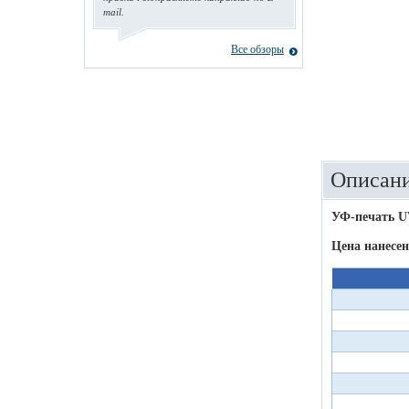
mail.
Все обзоры
Описани
УФ-печать U
Цена нанесен