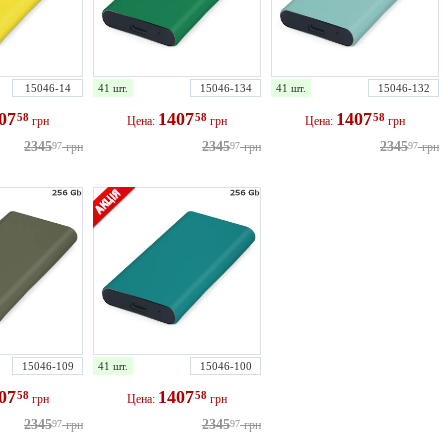
15046-14
41 шт.
15046-134
41 шт.
15046-132
407
1407
1407
58
58
58
грн
Цена:
грн
Цена:
грн
2345
2345
2345
97
грн
97
грн
97
грн
15046-109
41 шт.
15046-100
407
1407
58
58
грн
Цена:
грн
2345
2345
97
грн
97
грн