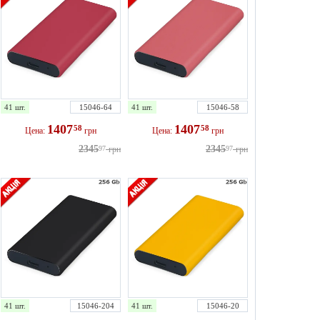
41 шт.
15046-64
41 шт.
15046-58
1407
1407
58
58
Цена:
грн
Цена:
грн
2345
2345
97
грн
97
грн
41 шт.
15046-204
41 шт.
15046-20