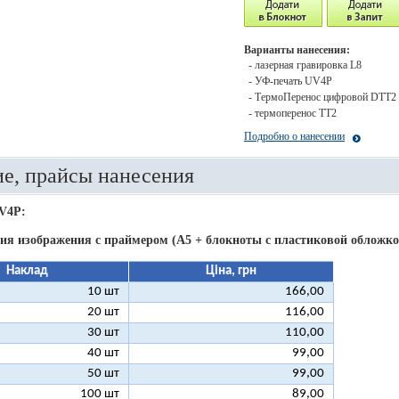
Варианты нанесения:
- лазерная гравировка L8
- УФ-печать UV4P
- ТермоПеренос цифровой DTT2
- термоперенос ТТ2
Подробно о нанесении
е, прайсы нанесения
V4P:
ия изображения c праймером (А5 + блокноты с пластиковой обложкой
Наклад
Ціна, грн
10 шт
166,00
20 шт
116,00
30 шт
110,00
40 шт
99,00
50 шт
99,00
100 шт
89,00