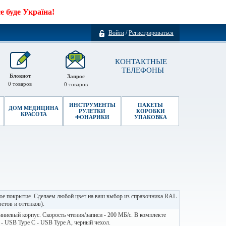
 буде Україна!
Войти
/
Регистрироваться
КОНТАКТНЫЕ
ТЕЛЕФОНЫ
Блокнот
Запрос
0
товаров
0
товаров
ИНСТРУМЕНТЫ
ПАКЕТЫ
ДОМ МЕДИЦИНА
РУЛЕТКИ
КОРОБКИ
КРАСОТА
ФОНАРИКИ
УПАКОВКА
е покрытие. Сделаем любой цвет на ваш выбор из справочника RAL
ветов и оттенков).
иевый корпус. Скорость чтения/записи - 200 МБ/с. В комплекте
 - USB Type C - USB Type A, черный чехол.