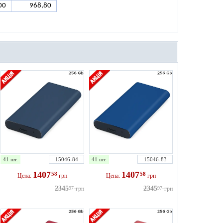
00
968,80
41 шт.
15046-84
41 шт.
15046-83
1407
1407
58
58
Цена:
грн
Цена:
грн
2345
2345
97
грн
97
грн