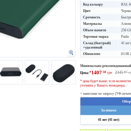
Код кольору
RAL 6
Цвет
Черны
Срочность
Быстры
Материалы
Алюм
Объем памяти
256 G
Торговая марка
Paida
Склад (быстрый)
41 шт 
+удаленный
Обновлено
03.08.
Минимально-рекомендованный
1407
58
2345
97
*
грн
г
Цена:
* цена будет выше, если количес
уточнить у Вашего менеджера.
+ нанесение по запросу (УФ-печа
Обер
Залишок
41 шт (41 шт)