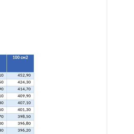
100 см2
10
452,90
50
424,30
90
414,70
10
409,90
30
407,10
50
401,30
70
398,50
00
396,80
40
396,20