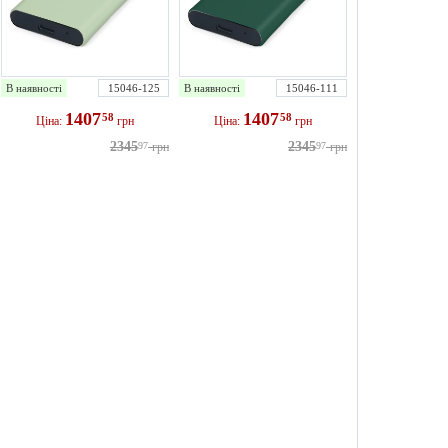
В наявності
15046-125
В наявності
15046-111
1407
1407
58
58
Ціна:
грн
Ціна:
грн
2345
2345
97
грн
97
грн