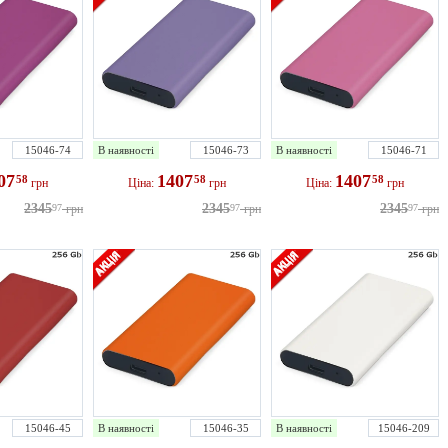
15046-74
В наявності
15046-73
В наявності
15046-71
07
1407
1407
58
58
58
грн
Ціна:
грн
Ціна:
грн
2345
2345
2345
97
грн
97
грн
97
грн
15046-45
В наявності
15046-35
В наявності
15046-209