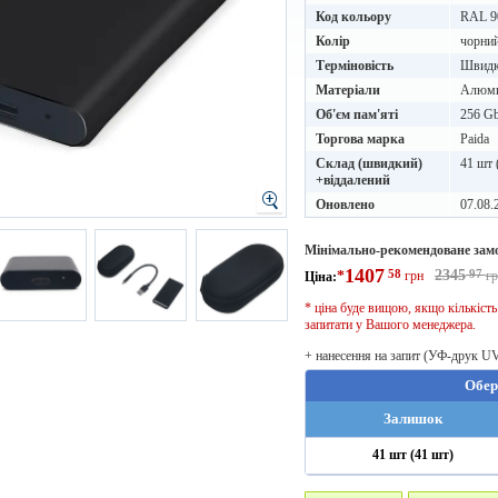
Код кольору
RAL 9
Колір
чорни
Терміновість
Швидке
Матеріали
Алюм
Об'єм пам'яті
256 G
Торгова марка
Paida
Склад (швидкий)
41 шт 
+віддалений
Оновлено
07.08.
Мінімально-рекомендоване зам
1407
58
2345
97
*
грн
г
Ціна:
* ціна буде вищою, якщо кількіст
запитати у Вашого менеджера.
+ нанесення на запит (УФ-друк U
Обер
Залишок
41 шт (41 шт)