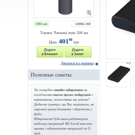
1984 шт.
14966-160
Термос 'Panama' matt 500 мл
401
90
Ціна:
грн
Дивитися всі новинки
Полезные советы
Чи потрібно
швидко відправити
на
погодження
список промо-подарунків
з
картинками, кількостями та цінами?
Додаєте сувеніри, що Вас зацікавили, на
окремий аркуш блокнота і зберігаєте у
файл.
Відкриваєте будь-яким редактором
таблиць (наприклад MS Excel) вносите
правки і відправляєте наприклад по E-
mail.