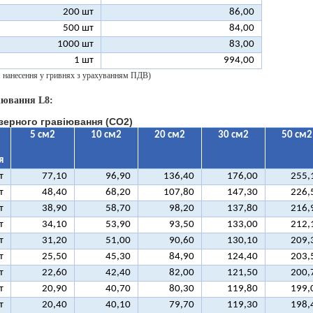
200 шт
86,00
500 шт
84,00
1000 шт
83,00
1 шт
994,00
 1 нанесення у гривнях з урахуванням ПДВ)
іювання L8:
зерного гравіювання (CO2)
5 см2
10 см2
20 см2
30 см2
50 см2
я
т
77,10
96,90
136,40
176,00
255,
т
48,40
68,20
107,80
147,30
226,
т
38,90
58,70
98,20
137,80
216,
т
34,10
53,90
93,50
133,00
212,
т
31,20
51,00
90,60
130,10
209,
т
25,50
45,30
84,90
124,40
203,
т
22,60
42,40
82,00
121,50
200,
т
20,90
40,70
80,30
119,80
199,
т
20,40
40,10
79,70
119,30
198,