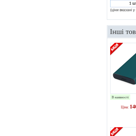
1 ш
(ціни вказані 
Інші то
В наявності
14
Ціна: