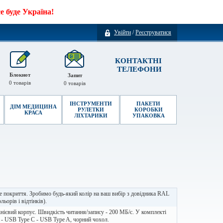
 буде Україна!
Увійти
/
Реєструватися
КОНТАКТНІ
ТЕЛЕФОНИ
Блокнот
Запит
0
товарів
0
товарів
ІНСТРУМЕНТИ
ПАКЕТИ
ДІМ МЕДИЦИНА
РУЛЕТКИ
КОРОБКИ
КРАСА
ЛІХТАРИКИ
УПАКОВКА
 покриття. Зробимо будь-який колір на ваш вибір з довідника RAL
льорів і відтінків).
ієвий корпус. Швидкість читання/запису - 200 МБ/с. У комплекті
 - USB Type C - USB Type A, чорний чохол.