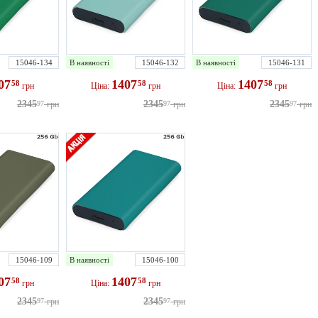
15046-134
В наявності
15046-132
В наявності
15046-131
07
1407
1407
58
58
58
грн
Ціна:
грн
Ціна:
грн
2345
2345
2345
97
грн
97
грн
97
грн
15046-109
В наявності
15046-100
07
1407
58
58
грн
Ціна:
грн
2345
2345
97
грн
97
грн