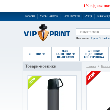
1% від кожног
Головна
Умови Оплата
Часті Питання
Акції
Виконані 
Наприклад:
Ручка Schneide
ОФІС
ФЛЕШКИ
УСІ ТОВАРИ
КАНЦТОВАРИ
ГОДИННИКИ
ПОЛІГРАФІЯ
ЕЛЕКТРОНІКА
Товари-новинки
Головна
Катало