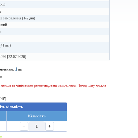
005
й
 замовлення (1-2 дні)
иний
b
(41 шт)
2026 [22.07.2026]
1
овлення:
шт
рн
ь менша за мінімально-рекомендоване замовлення. Точну ціну можна
V4P)
іть кількість
Кількість
−
+