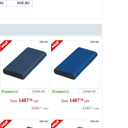
00
968,80
В наявності
15046-84
В наявності
15046-83
1407
1407
58
58
Ціна:
грн
Ціна:
грн
2345
2345
97
грн
97
грн