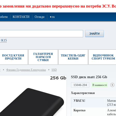
о замовлення ми додатково перераховуємо на потреби ЗСУ. Все
роботи
КОНТАКТИ
Огляди
➧ru
r K15
ГАЛАНТЕРЕЯ
ПОСУД КУХНЯ
ТЕКСТИЛЬ ОДЯГ
ВІДПОЧИНОК
ПАРАСОЛІ
ПРОДУКТИ
КЕПКИ
СПОРТ ТУРИЗМ
СУМКИ
г
Флешки Годинники Електроніка
SSD
SSD диск matt 256 Gb
15046-204
В наявності
Характеристики
УВАГА!
Матове
(213 ко
Коротко
Алюмін
кабель