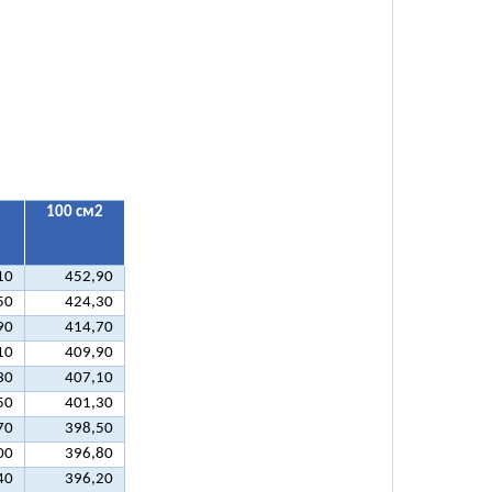
100 см2
10
452,90
50
424,30
90
414,70
10
409,90
30
407,10
50
401,30
70
398,50
00
396,80
40
396,20