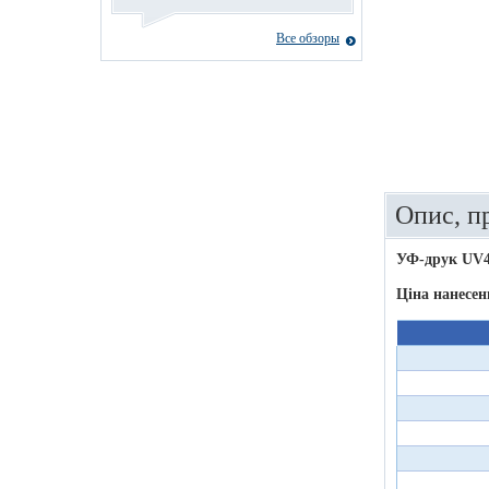
Все обзоры
Опис, п
УФ-друк UV
Ціна нанесен