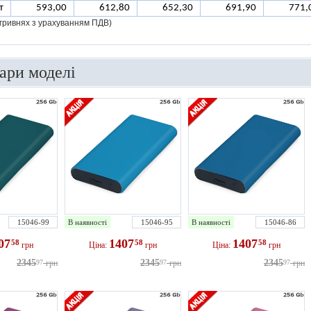
т
593,00
612,80
652,30
691,90
771,
у гривнях з урахуванням ПДВ)
вари моделі
15046-99
В наявності
15046-95
В наявності
15046-86
07
1407
1407
58
58
58
грн
Ціна:
грн
Ціна:
грн
2345
2345
2345
97
грн
97
грн
97
грн