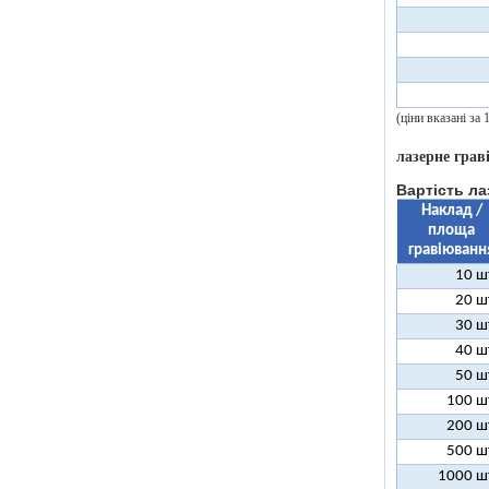
(ціни вказані за
лазерне грав
Вартість ла
Наклад /
площа
гравіюванн
10 ш
20 ш
30 ш
40 ш
50 ш
100 ш
200 ш
500 ш
1000 ш