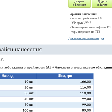
Варіанти нанесення:
- лазерне гравіювання L8
- УФ-друк UV4P
- Термоперенесення цифрове DT
- термоперенесення ТТ2
Докладно про нанесення
райси нанесення
4P:
ня зображення з праймером (А5 + блокноти з пластиковою обкладинк
Наклад
Ціна, грн
10 шт
166,00
20 шт
116,00
30 шт
110,00
40 шт
99,00
50 шт
99,00
100 шт
89,00