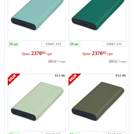
58 шт.
15047-132
58 шт.
15047-131
2370
2370
92
92
Цена:
грн
Цена:
грн
3951
3951
54
грн
54
грн