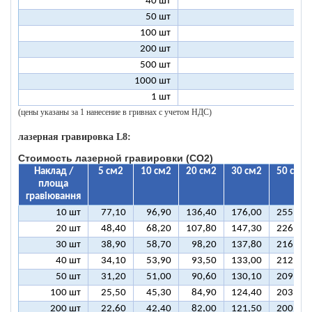
40 шт
9
50 шт
9
100 шт
8
200 шт
8
500 шт
8
1000 шт
8
1 шт
99
(цены указаны за 1 нанесение в гривнах с учетом НДС)
лазерная гравировка L8:
Стоимость лазерной гравировки (CO2)
Наклад /
5 см2
10 см2
20 см2
30 см2
50 см2
площа
гравіювання
10 шт
77,10
96,90
136,40
176,00
255,10
20 шт
48,40
68,20
107,80
147,30
226,50
30 шт
38,90
58,70
98,20
137,80
216,90
40 шт
34,10
53,90
93,50
133,00
212,10
50 шт
31,20
51,00
90,60
130,10
209,30
100 шт
25,50
45,30
84,90
124,40
203,50
200 шт
22,60
42,40
82,00
121,50
200,70