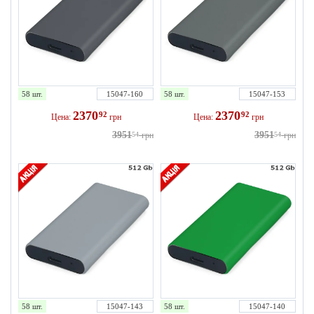
58 шт.
15047-160
58 шт.
15047-153
2370
2370
92
92
Цена:
грн
Цена:
грн
3951
3951
54
грн
54
грн
58 шт.
15047-143
58 шт.
15047-140