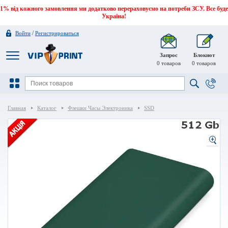
1% від кожного замовлення ми додатково перераховуємо на потреби ЗСУ. Все буде
Україна!
/
Войти
Регистрироваться
Запрос
Блокнот
0
товаров
0
товаров
Главная
Каталог
Флешки Часы Электроника
SSD