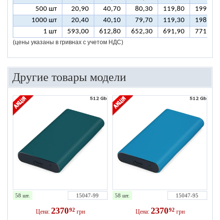
500 шт
20,90
40,70
80,30
119,80
199,00
1000 шт
20,40
40,10
79,70
119,30
198,40
1 шт
593,00
612,80
652,30
691,90
771,00
(цены указаны в гривнах с учетом НДС)
Другие товары модели
58 шт.
15047-99
58 шт.
15047-95
2370
2370
92
92
Цена:
грн
Цена:
грн