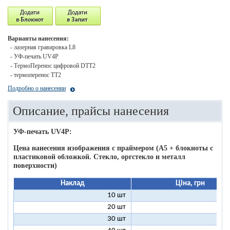
Варианты нанесения:
- лазерная гравировка L8
- УФ-печать UV4P
- ТермоПеренос цифровой DTT2
- термоперенос ТТ2
Подробно о нанесении
Описание, прайсы нанесения
УФ-печать UV4P:
Цена нанесения изображения c праймером (А5 + блокноты с
пластиковой обложкой. Стекло, оргстекло и металл
поверхности)
Наклад
Ціна, грн
10 шт
16
20 шт
11
30 шт
11