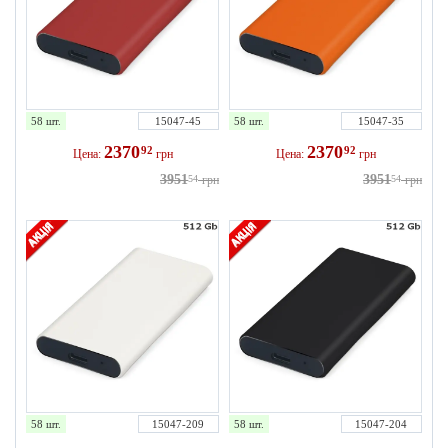
58 шт.
15047-45
58 шт.
15047-35
2370
2370
92
92
Цена:
грн
Цена:
грн
3951
3951
54
грн
54
грн
58 шт.
15047-209
58 шт.
15047-204