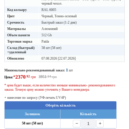
черный чехол.
Код кольору
RAL 6005
Цвет
Черный, Темно-зеленый
Срочность
Быстрый заказ (1-2 дня)
Материалы
Алюминий
Объем памяти
512 Gb
Торговая марка
Paida
Склад (быстрый)
58 шт (58 шт)
+удаленный
Обновлено
07.08.2026 [22.07.2026]
1
Минимально-рекомендованный заказ:
шт
2370
92
3951
54
*
грн
грн
Цена:
* цена будет выше, если количество меньше минимально- рекомендованного
заказа. Точную цену можно уточнить у Вашего менеджера.
+ нанесение по запросу (УФ-печать UV4P)
Оберіть кількість
Залишок
Кількість
−
+
58 шт (58 шт)