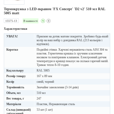
Термокружка з LED екраном 'FX Concept' 'D2 v2' 510 мл RAL
5005 matt
15575-13
В наявності
Характеристики
УВАГА!
Приємне на дотик матове покриття. Зробимо будь-який
колір на ваш вибір з довідника RAL (213 кольорів і
відтінків).
Коротко
Подвійні стінки. Харчові нержавіюча сталь AISI 304 та
пластик. Герметична кришка із зручним класичним
носиком та повітряним клапаном. Електронний датчик
температури в кришці показує на скільки гарячий напій.
Тримає тепло 8-10 годин.
Код кольору
RAL 5005
Розмір товару
167 х 89 мм
Колір
синій, чорний
Терміновість
Звичайне замовлення (3-14 днів)
Объем, мл
510 мл
Вес товара, г
247
Матеріали
Пластик, Нержавеющая сталь
Склад (швидкий)
53 шт (1 шт)
+віддалений