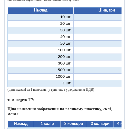
Наклад
Ціна, грн
10 шт
25
20 шт
16
30 шт
12
40 шт
11
50 шт
10
100 шт
8
200 шт
7
300 шт
7
500 шт
6
1000 шт
6
1 шт
199
(ціни вказані за 1 нанесення у гривнях з урахуванням ПДВ)
тамподрук T7:
Ціна нанесення зображення на великому пластику, склі,
металі
Наклад
1 колір
2 кольори
3 кольори
4 кол