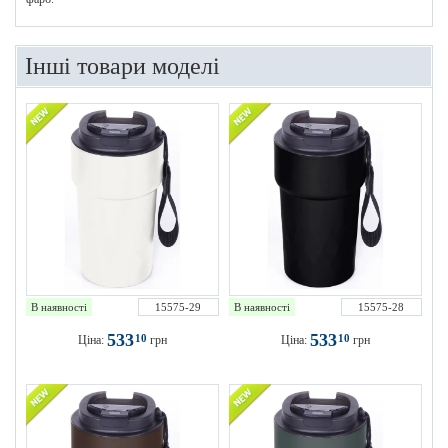
Інші товари моделі
В наявності
15575-29
В наявності
15575-28
533
533
10
10
Ціна:
грн
Ціна:
грн