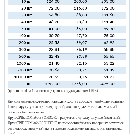
10 шт
124,00
203,00
293,00
37
20 шт
72,00
116,80
172,00
21
30 шт
54,80
88,00
131,60
16
40 шт
46,20
73,60
111,40
13
50 шт
41,00
65,00
99,30
12
100 шт
30,70
47,70
75,00
9
200 шт
25,53
39,07
62,92
7
300 шт
23,81
36,19
58,88
7
500 шт
22,43
33,89
55,65
6
1000 шт
21,40
32,16
53,22
6
5000 шт
20,64
30,91
51,49
6
10000 шт
20,55
30,76
51,27
6
1 шт
1052,00
1758,00
2475,00
318
(ціни вказані за 1 нанесення у гривнях з урахуванням ПДВ)
Друк на кольорових/темних поверхнях коштує дорожче - необхідно додавати
1 колір друку, у зв'язку з тим, що зображення друкується в два удари або
робиться біла підкладка.
Друк СРІБЛОМ або БРОНЗОЮ - рахується в ту саму ціну, що й зазвичай.
Друк СРІБЛОМ або БРОНЗОЮ на кольорових/темних поверхнях рахується
без подорожчання у зв'язку з високою покривною здатністю металізованих
фарб.