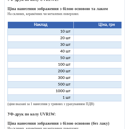
Ціна нанесення зображення з білою основою та лаком
На скляних, керамічних чи металевих поверхнях
Наклад
Ціна, грн
10 шт
27
20 шт
17
30 шт
14
40 шт
12
50 шт
11
100 шт
9
200 шт
8
300 шт
8
500 шт
8
1000 шт
8
1 шт
200
(ціни вказані за 1 нанесення у гривнях з урахуванням ПДВ)
УФ-друк по колу UVR1W:
Ціна нанесення зображення з білою основою (без лаку)
На скляних, керамічних чи металевих поверхнях