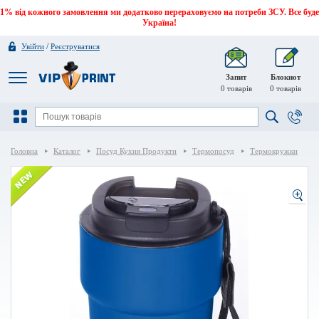
1% від кожного замовлення ми додатково перераховуємо на потреби ЗСУ. Все буде
Україна!
/
Увійти
Реєструватися
Запит
Блокнот
0
товарів
0
товарів
Головна
Каталог
Посуд Кухня Продукти
Термопосуд
Термокружки