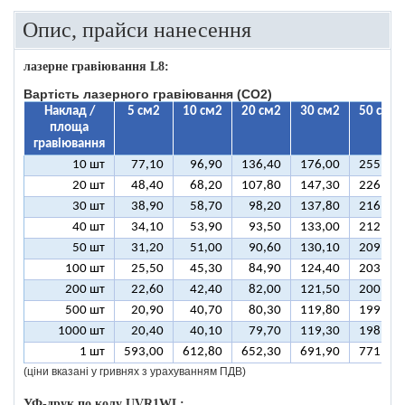
Опис, прайси нанесення
лазерне гравіювання L8:
Вартість лазерного гравіювання (CO2)
Наклад /
5 см2
10 см2
20 см2
30 см2
50 см2
площа
гравіювання
10 шт
77,10
96,90
136,40
176,00
255,10
20 шт
48,40
68,20
107,80
147,30
226,50
30 шт
38,90
58,70
98,20
137,80
216,90
40 шт
34,10
53,90
93,50
133,00
212,10
50 шт
31,20
51,00
90,60
130,10
209,30
100 шт
25,50
45,30
84,90
124,40
203,50
200 шт
22,60
42,40
82,00
121,50
200,70
500 шт
20,90
40,70
80,30
119,80
199,00
1000 шт
20,40
40,10
79,70
119,30
198,40
1 шт
593,00
612,80
652,30
691,90
771,00
(ціни вказані у гривнях з урахуванням ПДВ)
УФ-друк по колу UVR1WL: