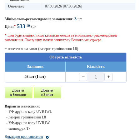
Оновлено
07.08.2026 [07.08.2026]
3
Мінімально-рекомендоване замовлення:
шт
533
10
*
грн
Ціна:
* ціна буде вищою, якщо кількість менша за мінімально-рекомендоване
замовлення. Точну ціну можна запитати у Вашого менеджера.
+ нанесення на запит (лазерне гравіювання L8)
Оберіть кількість
Залишок
Кількість
−
+
53 шт (1 шт)
Варіанти нанесення:
- УФ-друк по колу UVR1WL
- лазерне гравіювання L8
- УФ-друк по колу UVR1W
- тамподрук T7
Докладно про нанесення