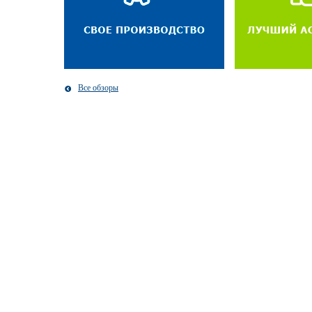
Все обзоры
© 2012 - VIP-Print.ua
График работы:
Карта сайта
Пн-Пт: 09:00 - 18:
Сотрудничество с нами
Сб, Вс: Выходной
Условия использования сайта