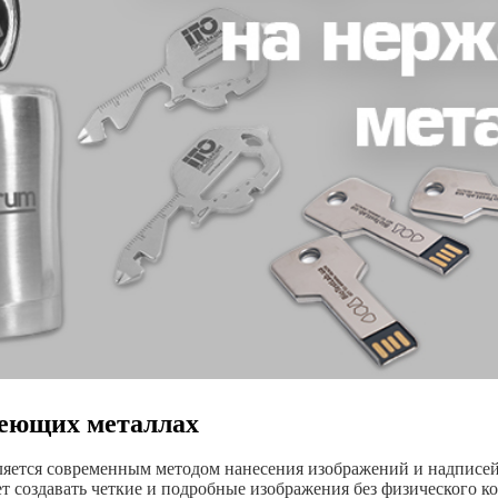
веющих металлах
ляется современным методом нанесения изображений и надписей
ет создавать четкие и подробные изображения без физического ко