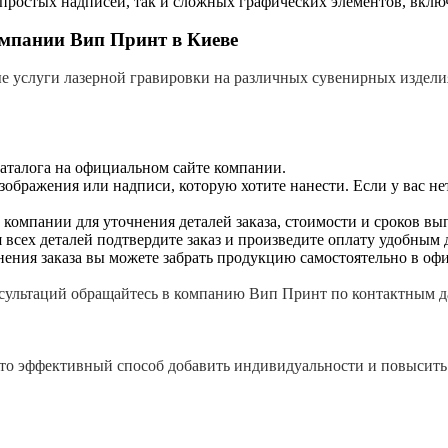
 простых надписей, так и сложных графических элементов, вклю
омпании Вип Принт в Киеве
 услуги лазерной гравировки на различных сувенирных изделия
каталога на официальном сайте компании.
зображения или надписи, которую хотите нанести. Если у вас н
компании для уточнения деталей заказа, стоимости и сроков вы
 всех деталей подтвердите заказ и произведите оплату удобным 
ния заказа вы можете забрать продукцию самостоятельно в офис
сультаций обращайтесь в компанию Вип Принт по контактным д
это эффективный способ добавить индивидуальности и повысить 