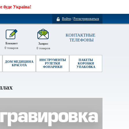
 буде Україна!
Войти
/
Регистрироваться
КОНТАКТНЫЕ
ТЕЛЕФОНЫ
Блокнот
Запрос
0
товаров
0
товаров
ИНСТРУМЕНТЫ
ПАКЕТЫ
ДОМ МЕДИЦИНА
РУЛЕТКИ
КОРОБКИ
КРАСОТА
ФОНАРИКИ
УПАКОВКА
ллах