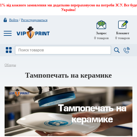
1% від кожного замовлення ми додатково перераховуємо на потреби ЗСУ. Все буде
Україна!
/
Войти
Регистрироваться
Запрос
Блокнот
0
товаров
0
товаров
Обзоры
Тампопечать на керамике