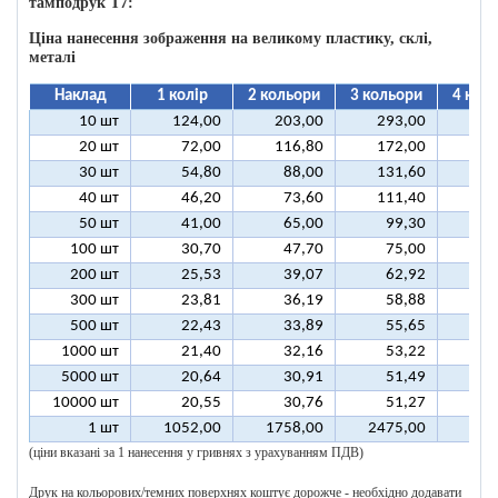
тамподрук T7:
Ціна нанесення зображення на великому пластику, склі,
металі
Наклад
1 колір
2 кольори
3 кольори
4 кол
10 шт
124,00
203,00
293,00
37
20 шт
72,00
116,80
172,00
21
30 шт
54,80
88,00
131,60
16
40 шт
46,20
73,60
111,40
13
50 шт
41,00
65,00
99,30
12
100 шт
30,70
47,70
75,00
9
200 шт
25,53
39,07
62,92
7
300 шт
23,81
36,19
58,88
7
500 шт
22,43
33,89
55,65
6
1000 шт
21,40
32,16
53,22
6
5000 шт
20,64
30,91
51,49
6
10000 шт
20,55
30,76
51,27
6
1 шт
1052,00
1758,00
2475,00
318
(ціни вказані за 1 нанесення у гривнях з урахуванням ПДВ)
Друк на кольорових/темних поверхнях коштує дорожче - необхідно додавати