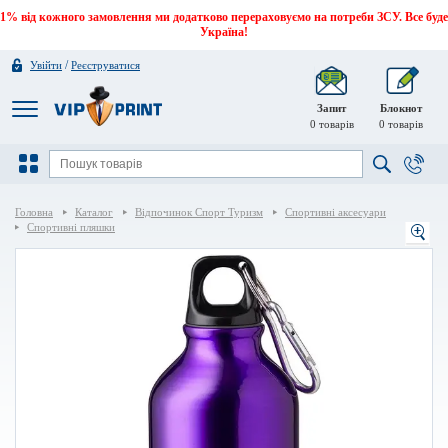
1% від кожного замовлення ми додатково перераховуємо на потреби ЗСУ. Все буде
Україна!
/
Увійти
Реєструватися
Запит
Блокнот
0
товарів
0
товарів
Головна
Каталог
Відпочинок Спорт Туризм
Спортивні аксесуари
Спортивні пляшки