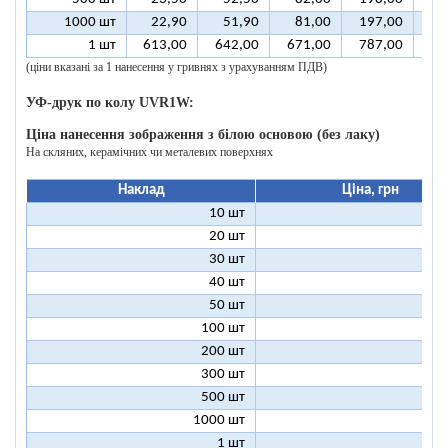
1000 шт
22,90
51,90
81,00
197,00
39
1 шт
613,00
642,00
671,00
787,00
98
(ціни вказані за 1 нанесення у гривнях з урахуванням ПДВ)
УФ-друк по колу UVR1W:
Ціна нанесення зображення з білою основою (без лаку)
На скляних, керамічних чи металевих поверхнях
Наклад
Ціна, грн
10 шт
25
20 шт
16
30 шт
12
40 шт
11
50 шт
10
100 шт
8
200 шт
7
300 шт
7
500 шт
6
1000 шт
6
1 шт
199