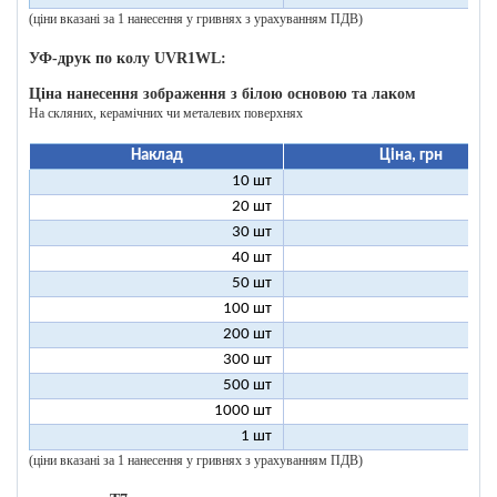
(ціни вказані за 1 нанесення у гривнях з урахуванням ПДВ)
УФ-друк по колу UVR1WL:
Ціна нанесення зображення з білою основою та лаком
На скляних, керамічних чи металевих поверхнях
Наклад
Ціна, грн
10 шт
27
20 шт
17
30 шт
14
40 шт
12
50 шт
11
100 шт
9
200 шт
8
300 шт
8
500 шт
8
1000 шт
8
1 шт
200
(ціни вказані за 1 нанесення у гривнях з урахуванням ПДВ)