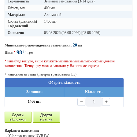
Терміновість
Звичайне замовлення (3-14 днів)
Объем, мл
400 мл
Матеріали
Алюминий
Склад (швидкий)
1466 шт
+віддалений
Оновлено
03.08.2026 (03.08.2026) [03.08.2026]
20
Мінімально-рекомендоване замовлення:
шт
98
14
*
грн
Ціна:
* ціна буде вищою, якщо кількість менша за мінімально-рекомендоване
замовлення. Точну ціну можна запитати у Вашого менеджера.
+ нанесення на запит (лазерне гравіювання L5)
Оберіть кількість
Залишок
Кількість
−
+
1466 шт
Варіанти нанесення:
- УФ-друк по колу UVR1W