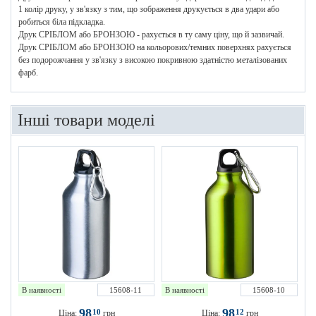
1 колір друку, у зв'язку з тим, що зображення друкується в два удари або
робиться біла підкладка.
Друк СРІБЛОМ або БРОНЗОЮ - рахується в ту саму ціну, що й зазвичай.
Друк СРІБЛОМ або БРОНЗОЮ на кольорових/темних поверхнях рахується
без подорожчання у зв'язку з високою покривною здатністю металізованих
фарб.
Інші товари моделі
В наявності
15608-11
В наявності
15608-10
98
98
10
12
Ціна:
грн
Ціна:
грн