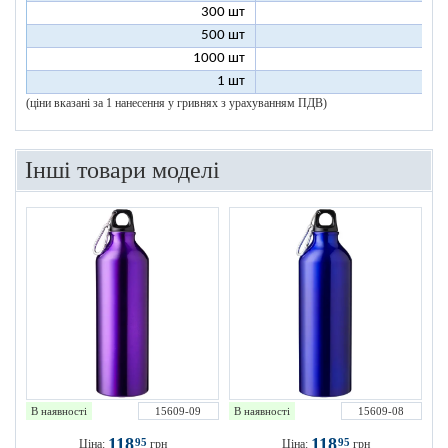
300 шт
8
500 шт
8
1000 шт
8
1 шт
200
(ціни вказані за 1 нанесення у гривнях з урахуванням ПДВ)
Інші товари моделі
В наявності
15609-09
В наявності
15609-08
118
118
95
95
Ціна:
грн
Ціна:
грн