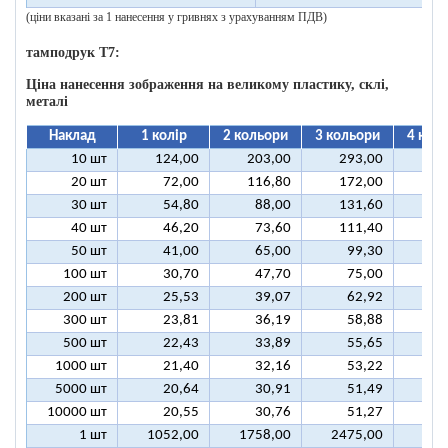
(ціни вказані за 1 нанесення у гривнях з урахуванням ПДВ)
тамподрук T7:
Ціна нанесення зображення на великому пластику, склі,
металі
Наклад
1 колір
2 кольори
3 кольори
4 кол
10 шт
124,00
203,00
293,00
37
20 шт
72,00
116,80
172,00
21
30 шт
54,80
88,00
131,60
16
40 шт
46,20
73,60
111,40
13
50 шт
41,00
65,00
99,30
12
100 шт
30,70
47,70
75,00
9
200 шт
25,53
39,07
62,92
7
300 шт
23,81
36,19
58,88
7
500 шт
22,43
33,89
55,65
6
1000 шт
21,40
32,16
53,22
6
5000 шт
20,64
30,91
51,49
6
10000 шт
20,55
30,76
51,27
6
1 шт
1052,00
1758,00
2475,00
318