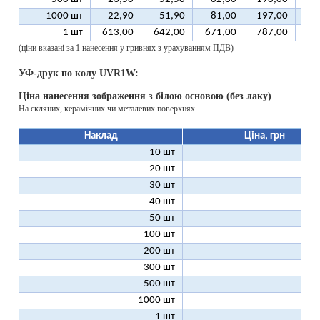
1000 шт
22,90
51,90
81,00
197,00
39
1 шт
613,00
642,00
671,00
787,00
98
(ціни вказані за 1 нанесення у гривнях з урахуванням ПДВ)
УФ-друк по колу UVR1W:
Ціна нанесення зображення з білою основою (без лаку)
На скляних, керамічних чи металевих поверхнях
Наклад
Ціна, грн
10 шт
25
20 шт
16
30 шт
12
40 шт
11
50 шт
10
100 шт
8
200 шт
7
300 шт
7
500 шт
6
1000 шт
6
1 шт
199