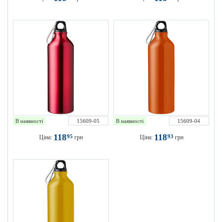
В наявності
15609-05
В наявності
15609-04
118
118
95
93
Ціна:
грн
Ціна:
грн