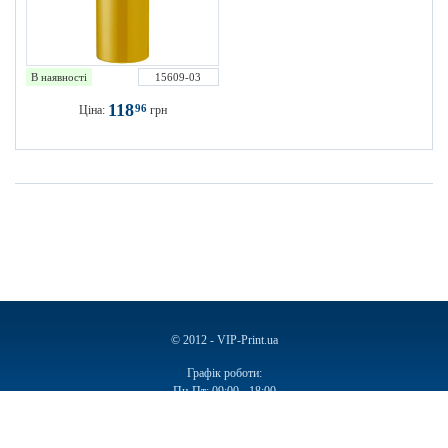
В наявності
15609-03
118
96
Ціна:
грн
© 2012 - VIP-Print.ua
Графік роботи:
Пн-Пт: 09:00 - 18:00
Сб, Нд: Вихідний
Ручки
Блокноти
Календарі
Чашки
Пакети
Пакети паперові