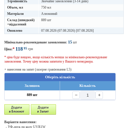
Терміновість
Звичайне замовлення (3-14 днів)
Объем, мл
750 мл
Матеріали
Алюминий
Склад (швидкий)
889 шт
+віддалений
Оновлено
07.08.2026 (07.08.2026) [07.08.2026]
15
Мінімально-рекомендоване замовлення:
шт
118
95
*
грн
Ціна:
* ціна буде вищою, якщо кількість менша за мінімально-рекомендоване
замовлення. Точну ціну можна запитати у Вашого менеджера.
+ нанесення на запит (лазерне гравіювання L5)
Оберіть кількість
Залишок
Кількість
−
+
889 шт
Варіанти нанесення:
- УФ-друк по колу UVR1W