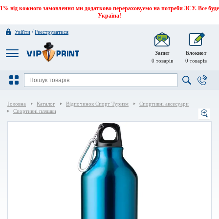
1% від кожного замовлення ми додатково перераховуємо на потреби ЗСУ. Все буде
Україна!
/
Увійти
Реєструватися
Запит
Блокнот
0
товарів
0
товарів
Головна
Каталог
Відпочинок Спорт Туризм
Спортивні аксесуари
Спортивні пляшки