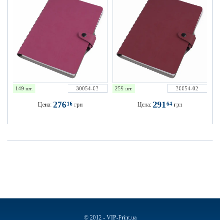
149 шт.
30054-03
259 шт.
30054-02
276
291
16
64
Цена:
грн
Цена:
грн
© 2012 - VIP-Print.ua