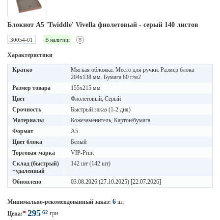
Блокнот А5 'Twiddle' Vivella фиолетовый - серый 140 листов
30054-01
В наличии
Характеристики
Кратко
Мягкая обложка. Место для ручки. Размер блока
204х138 мм. Бумага 80 г/м2
Размер товара
155х215 мм
Цвет
Фиолетовый, Серый
Срочность
Быстрый заказ (1-2 дня)
Материалы
Кожезаменитель, Картон/бумага
Формат
A5
Цвет блока
Белый
Торговая марка
VIP-Print
Склад (быстрый)
142 шт (142 шт)
+удаленный
Обновлено
03.08.2026 (27.10.2025) [22.07.2026]
6
Минимально-рекомендованный заказ:
шт
295
62
*
грн
Цена: