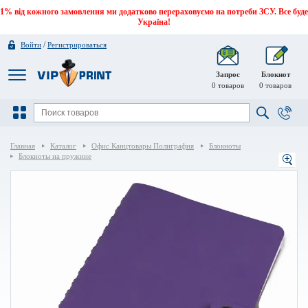
1% від кожного замовлення ми додатково перераховуємо на потреби ЗСУ. Все буде
Україна!
/
Войти
Регистрироваться
Запрос
Блокнот
0
товаров
0
товаров
Главная
Каталог
Офис Канцтовары Полиграфия
Блокноты
Блокноты на пружине