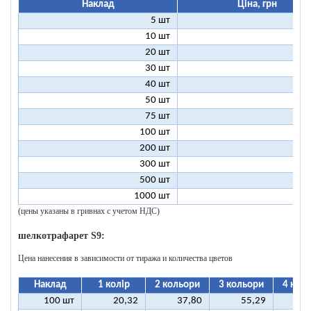
Наклад
Ціна, грн
5 шт
25
10 шт
13
20 шт
7
30 шт
5
40 шт
4
50 шт
3
75 шт
2
100 шт
2
200 шт
1
300 шт
1
500 шт
1
1000 шт
1
(цены указаны в гривнах с учетом НДС)
шелкотрафарет S9:
Цена нанесения в зависимости от тиража и количества цветов
Наклад
1 колір
2 кольори
3 кольори
4 кол
100 шт
20,32
37,80
55,29
7