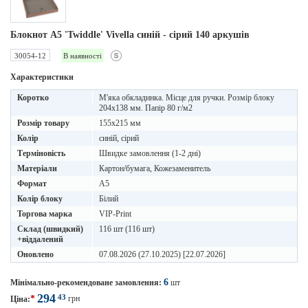
Блокнот А5 'Twiddle' Vivella синій - cірий 140 аркушів
30054-12
В наявності
Характеристики
Коротко
М'яка обкладинка. Місце для ручки. Розмір блоку
204х138 мм. Папір 80 г/м2
Розмір товару
155х215 мм
Колір
синій, сірий
Терміновість
Швидке замовлення (1-2 дні)
Матеріали
Картон/бумага, Кожезаменитель
Формат
A5
Колір блоку
Білий
Торгова марка
VIP-Print
Склад (швидкий)
116 шт (116 шт)
+віддалений
Оновлено
07.08.2026 (27.10.2025) [22.07.2026]
6
Мінімально-рекомендоване замовлення:
шт
294
43
*
грн
Ціна: