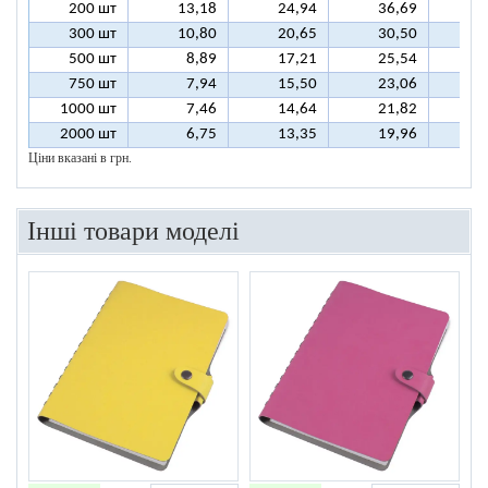
200 шт
13,18
24,94
36,69
4
300 шт
10,80
20,65
30,50
4
500 шт
8,89
17,21
25,54
3
750 шт
7,94
15,50
23,06
3
1000 шт
7,46
14,64
21,82
2
2000 шт
6,75
13,35
19,96
2
Ціни вказані в грн.
Інші товари моделі