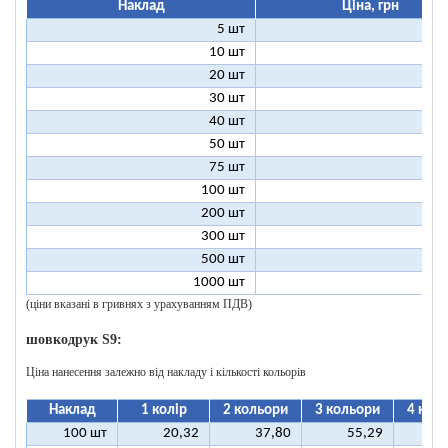
Наклад
Ціна, грн
5 шт
25
10 шт
13
20 шт
7
30 шт
5
40 шт
4
50 шт
3
75 шт
2
100 шт
2
200 шт
1
300 шт
1
500 шт
1
1000 шт
1
(ціни вказані в гривнях з урахуванням ПДВ)
шовкодрук S9:
Ціна нанесення залежно від накладу і кількості кольорів
Наклад
1 колір
2 кольори
3 кольори
4 кол
100 шт
20,32
37,80
55,29
7