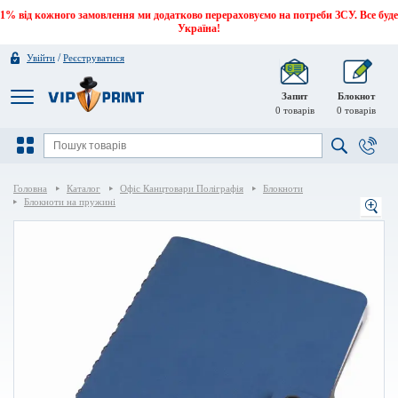
1% від кожного замовлення ми додатково перераховуємо на потреби ЗСУ. Все буде
Україна!
/
Увійти
Реєструватися
Запит
Блокнот
0
товарів
0
товарів
Головна
Каталог
Офіс Канцтовари Поліграфія
Блокноти
Блокноти на пружині