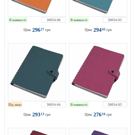
В наявності
30054-06
В наявності
30054-05
296
294
27
43
Ціна:
грн
Ціна:
грн
Під заказ
30054-04
В наявності
30054-03
293
276
13
16
Ціна:
грн
Ціна:
грн