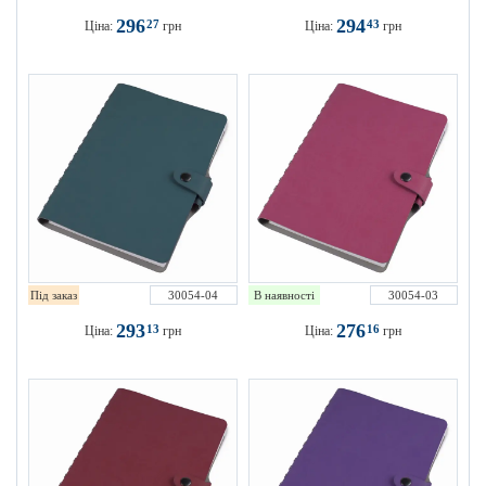
296
294
27
43
Ціна:
грн
Ціна:
грн
Під заказ
30054-04
В наявності
30054-03
293
276
13
16
Ціна:
грн
Ціна:
грн