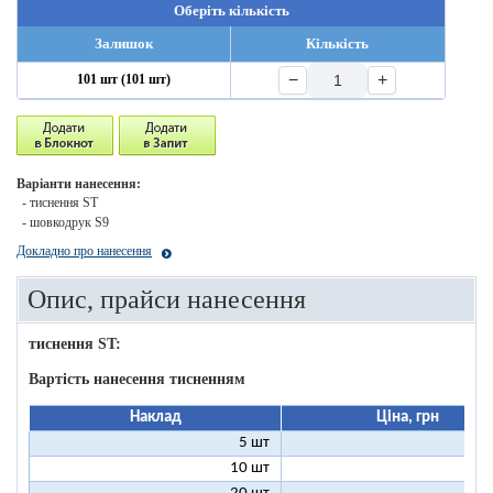
Оберіть кількість
Залишок
Кількість
−
+
101 шт (101 шт)
Варіанти нанесення:
- тиснення ST
- шовкодрук S9
Докладно про нанесення
Опис, прайси нанесення
тиснення ST:
Вартість нанесення тисненням
Наклад
Ціна, грн
5 шт
25
10 шт
13