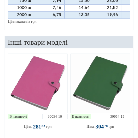
750 шт
7,94
15,50
23,06
3
1000 шт
7,46
14,64
21,82
2
2000 шт
6,75
13,35
19,96
2
Ціни вказані в грн.
Інші товари моделі
В наявності
30054-16
В наявності
30054-15
281
304
83
78
Ціна:
грн
Ціна:
грн