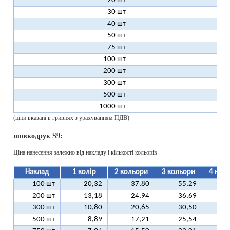
20 шт
7
30 шт
5
40 шт
4
50 шт
3
75 шт
2
100 шт
2
200 шт
1
300 шт
1
500 шт
1
1000 шт
1
(ціни вказані в гривнях з урахуванням ПДВ)
шовкодрук S9:
Ціна нанесення залежно від накладу і кількості кольорів
Наклад
1 колір
2 кольори
3 кольори
4 кол
100 шт
20,32
37,80
55,29
7
200 шт
13,18
24,94
36,69
4
300 шт
10,80
20,65
30,50
4
500 шт
8,89
17,21
25,54
3