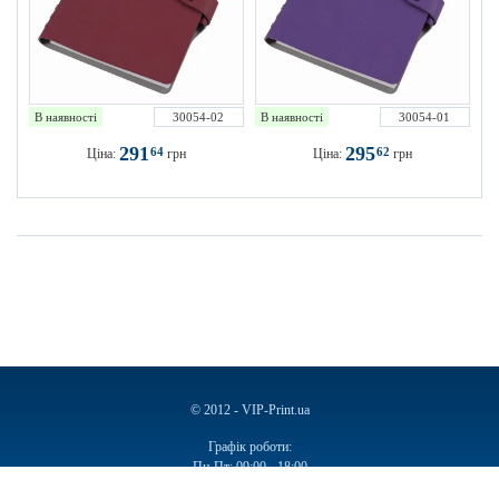
В наявності
30054-02
В наявності
30054-01
291
295
64
62
Ціна:
грн
Ціна:
грн
© 2012 - VIP-Print.ua
Графік роботи:
Пн-Пт: 09:00 - 18:00
Сб, Нд: Вихідний