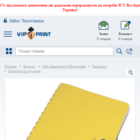
1% від кожного замовлення ми додатково перераховуємо на потреби ЗСУ. Все буде
Україна!
/
Увійти
Реєструватися
Запит
Блокнот
0
товарів
0
товарів
Головна
Каталог
Офіс Канцтовари Поліграфія
Блокноти
Блокноти на пружині