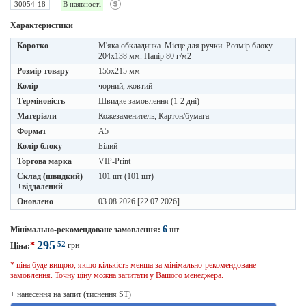
30054-18
В наявності
Характеристики
Коротко
М'яка обкладинка. Місце для ручки. Розмір блоку
204х138 мм. Папір 80 г/м2
Розмір товару
155х215 мм
Колір
чорний, жовтий
Терміновість
Швидке замовлення (1-2 дні)
Матеріали
Кожезаменитель, Картон/бумага
Формат
A5
Колір блоку
Білий
Торгова марка
VIP-Print
Склад (швидкий)
101 шт (101 шт)
+віддалений
Оновлено
03.08.2026 [22.07.2026]
6
Мінімально-рекомендоване замовлення:
шт
295
52
*
грн
Ціна:
* ціна буде вищою, якщо кількість менша за мінімально-рекомендоване
замовлення. Точну ціну можна запитати у Вашого менеджера.
+ нанесення на запит (тиснення ST)