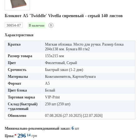
Блокнот А5 'Twiddle' Vivella сиреневый - cерый 140 листов
30054-07
В наличии
Характеристики
Кратко
Мягкая обложка. Место для ручки. Размер блока
204х138 мм. Бумага 80 г/м2
Размер товара
155х215 мм
Цвет
Фиолетовый, Серый
Срочность
Быстрый заказ (1-2 дня)
Материалы
Кожезаменитель, Картон/бумага
Формат
A5
Цвет блока
Белый
Торговая марка
VIP-Print
Склад (быстрый)
259 шт (259 шт)
+удаленный
Обновлено
07.08.2026 (27.10.2025) [22.07.2026]
6
Минимально-рекомендованный заказ:
шт
296
14
*
грн
Цена: