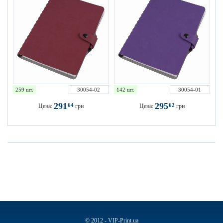
259 шт.
30054-02
142 шт.
30054-01
291
295
64
62
Цена:
грн
Цена:
грн
© 2012 - VIP-Print.ua