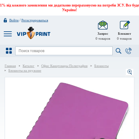
1% від кожного замовлення ми додатково перераховуємо на потреби ЗСУ. Все буде
Україна!
/
Войти
Регистрироваться
Запрос
Блокнот
0
товаров
0
товаров
Главная
Каталог
Офис Канцтовары Полиграфия
Блокноты
Блокноты на пружине