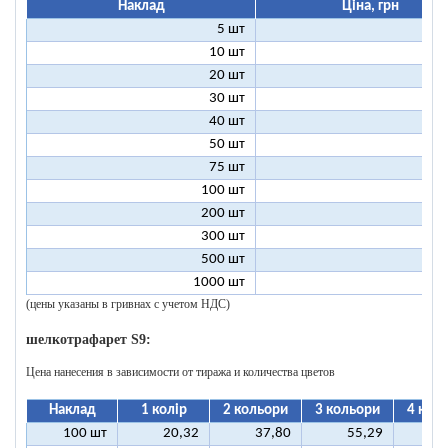
Наклад
Ціна, грн
5 шт
25
10 шт
13
20 шт
7
30 шт
5
40 шт
4
50 шт
3
75 шт
2
100 шт
2
200 шт
1
300 шт
1
500 шт
1
1000 шт
1
(цены указаны в гривнах с учетом НДС)
шелкотрафарет S9:
Цена нанесения в зависимости от тиража и количества цветов
Наклад
1 колір
2 кольори
3 кольори
4 кол
100 шт
20,32
37,80
55,29
7