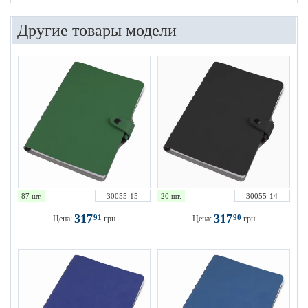
Другие товары модели
87 шт.
30055-15
20 шт.
30055-14
317
317
91
90
Цена:
грн
Цена:
грн