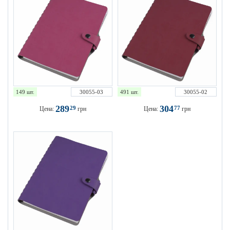
149 шт.
30055-03
491 шт.
30055-02
289
304
29
77
Цена:
грн
Цена:
грн