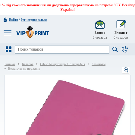
1% від кожного замовлення ми додатково перераховуємо на потреби ЗСУ. Все буде
Україна!
/
Войти
Регистрироваться
Запрос
Блокнот
0
товаров
0
товаров
Главная
Каталог
Офис Канцтовары Полиграфия
Блокноты
Блокноты на пружине