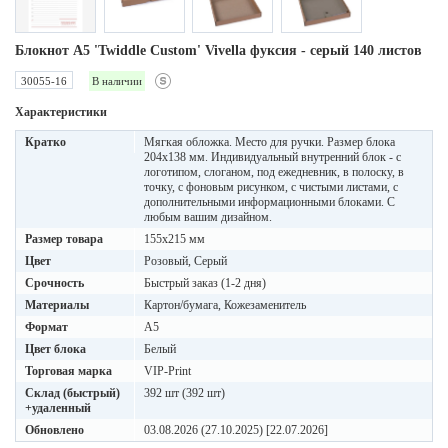
Блокнот А5 'Twiddle Custom' Vivella фуксия - серый 140 листов
30055-16
В наличии
Характеристики
Кратко
Мягкая обложка. Место для ручки. Размер блока
204х138 мм. Индивидуальный внутренний блок - с
логотипом, слоганом, под ежедневник, в полоску, в
точку, с фоновым рисунком, с чистыми листами, с
дополнительными информационными блоками. С
любым вашим дизайном.
Размер товара
155х215 мм
Цвет
Розовый, Серый
Срочность
Быстрый заказ (1-2 дня)
Материалы
Картон/бумага, Кожезаменитель
Формат
A5
Цвет блока
Белый
Торговая марка
VIP-Print
Склад (быстрый)
392 шт (392 шт)
+удаленный
Обновлено
03.08.2026 (27.10.2025) [22.07.2026]