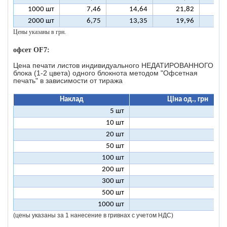
1000 шт
7,46
14,64
21,82
2
2000 шт
6,75
13,35
19,96
2
Цены указаны в грн.
офсет OF7:
Цена печати листов индивидуального НЕДАТИРОВАННОГО
блока (1-2 цвета) одного блокнота методом "Офсетная
печать" в зависимости от тиража
Наклад
Ціна од., грн
5 шт
25
10 шт
12
20 шт
6
50 шт
2
100 шт
1
200 шт
300 шт
500 шт
1000 шт
(цены указаны за 1 нанесение в гривнах с учетом НДС)