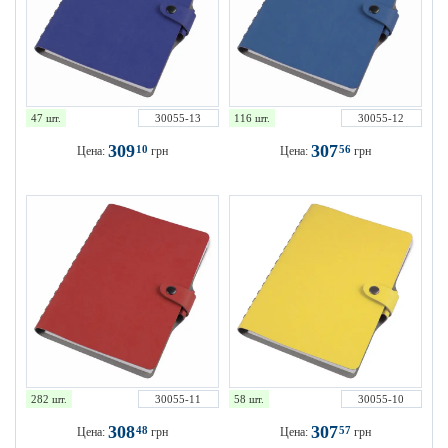
47 шт.
30055-13
116 шт.
30055-12
309
307
10
56
Цена:
грн
Цена:
грн
282 шт.
30055-11
58 шт.
30055-10
308
307
48
57
Цена:
грн
Цена:
грн