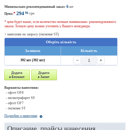
6
Минимально-рекомендованный заказ:
шт
294
96
*
грн
Цена:
* цена будет выше, если количество меньше минимально- рекомендованного
заказа. Точную цену можно уточнить у Вашего менеджера.
+ нанесение по запросу (тиснение ST)
Оберіть кількість
Залишок
Кількість
−
+
392 шт (392 шт)
Варианты нанесения:
- офсет OF8
- шелкотрафарет S9
- офсет OF7
- тиснение ST
Подробно о нанесении
Описание, прайсы нанесения