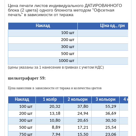
Цена печати листов индивидуального ДАТИРОВАННОГО
блока (2 цвета) одного блокнота методом "Офсетная
печать" в зависимости от тиража
Наклад
Ціна од., грн
100 шт
46
200 шт
23
300 шт
15
500 шт
9
1000 шт
4
(цены указаны за 1 нанесение в гривнах с учетом НДС)
шелкотрафарет S9:
Цена нанесения в зависимости от тиража и количества цветов
Наклад
1 колір
2 кольори
3 кольори
4 кол
100 шт
20,32
37,80
55,29
7
200 шт
13,18
24,94
36,69
4
300 шт
10,80
20,65
30,50
4
500 шт
8,89
17,21
25,54
3
750 шт
7,94
15,50
23,06
3