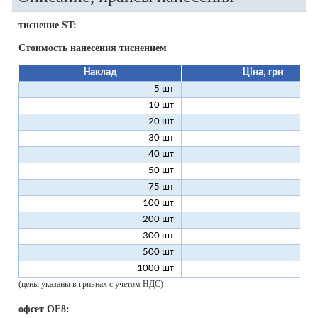
тиснение ST:
Стоимость нанесения тиснением
Наклад
Ціна, грн
5 шт
25
10 шт
13
20 шт
7
30 шт
5
40 шт
4
50 шт
3
75 шт
2
100 шт
2
200 шт
1
300 шт
1
500 шт
1
1000 шт
1
(цены указаны в гривнах с учетом НДС)
офсет OF8: