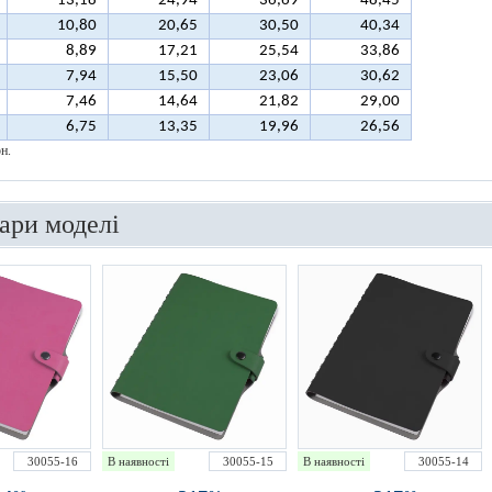
13,18
24,94
36,69
48,45
10,80
20,65
30,50
40,34
8,89
17,21
25,54
33,86
7,94
15,50
23,06
30,62
7,46
14,64
21,82
29,00
6,75
13,35
19,96
26,56
н.
вари моделі
30055-16
В наявності
30055-15
В наявності
30055-14