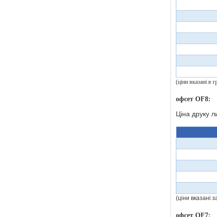
(ціни вказані в
офсет OF8:
Ціна друку л
(ціни вказані 
офсет OF7: