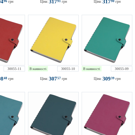
94
317
317
96
91
90
грн
Ціна:
грн
Ціна:
грн
30055-11
В наявності
30055-10
В наявності
30055-09
08
307
309
48
57
39
грн
Ціна:
грн
Ціна:
грн