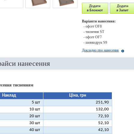
Варіанти нанесення:
- офсет OF8
- тиснення ST
- офсет OF7
- шовкодрук S9
Докладно про нанесення
райси нанесення
есення тисненням
Наклад
Ціна, грн
5 шт
251,90
10 шт
132,00
20 шт
72,10
30 шт
52,10
40 шт
42,10