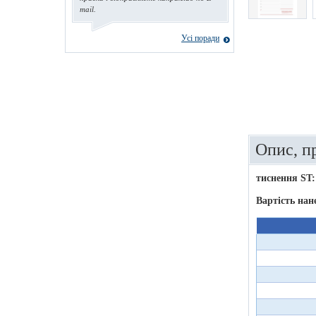
mail.
Усі поради
Опис, п
тиснення ST:
Вартість нан