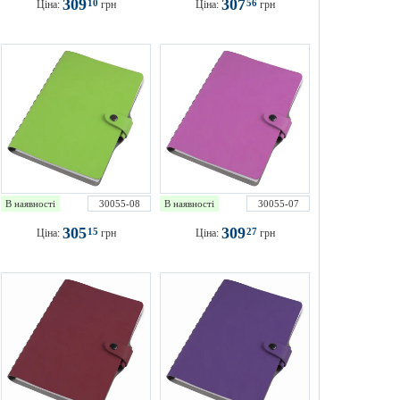
309
307
10
56
Ціна:
грн
Ціна:
грн
В наявності
30055-08
В наявності
30055-07
305
309
15
27
Ціна:
грн
Ціна:
грн