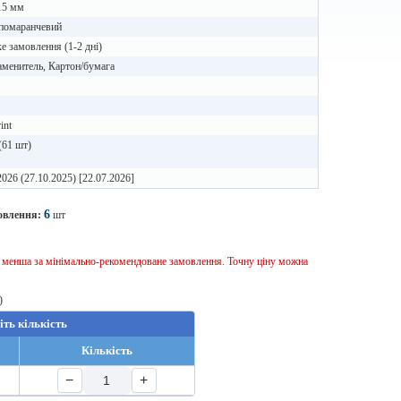
15 мм
 помаранчевий
 замовлення (1-2 дні)
менитель, Картон/бумага
int
(61 шт)
2026 (27.10.2025) [22.07.2026]
6
овлення:
шт
ь менша за мінімально-рекомендоване замовлення. Точну ціну можна
)
іть кількість
Кількість
−
+