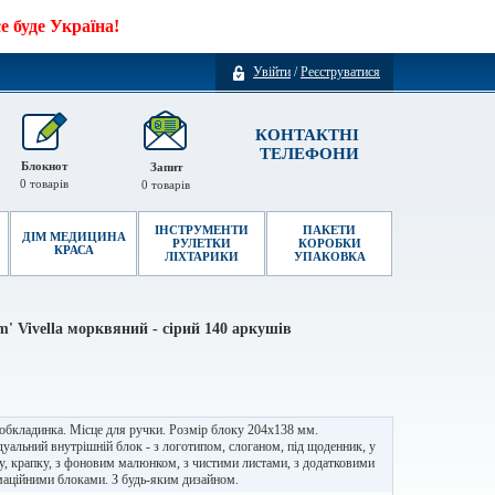
 буде Україна!
Увійти
/
Реєструватися
КОНТАКТНІ
ТЕЛЕФОНИ
Блокнот
Запит
0
товарів
0
товарів
ІНСТРУМЕНТИ
ПАКЕТИ
ДІМ МЕДИЦИНА
РУЛЕТКИ
КОРОБКИ
КРАСА
ЛІХТАРИКИ
УПАКОВКА
m' Vivella морквяний - cірий 140 аркушів
обкладинка. Місце для ручки. Розмір блоку 204х138 мм.
дуальний внутрішній блок - з логотипом, слоганом, під щоденник, у
, крапку, з фоновим малюнком, з чистими листами, з додатковими
аційними блоками. З будь-яким дизайном.