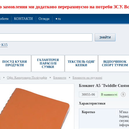
о замовлення ми додатково перераховуємо на потреби ЗСУ. Все
роботи
КОНТАКТИ
Огляди
➧ru
r K15
ГАЛАНТЕРЕЯ
ПОСУД КУХНЯ
ТЕКСТИЛЬ ОДЯГ
ВІДПОЧИНОК
ПАРАСОЛІ
ПРОДУКТИ
КЕПКИ
СПОРТ ТУРИЗМ
СУМКИ
г
Офіс Канцтовари Поліграфія
Блокноти
Блокноти на пружині
Блокнот А5 'Twiddle Custo
30055-06
В наявності
Характеристики
Коротко
М'яка 
Індиві
смужку
інформ