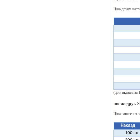
Ціна друку лист
(ціни вказані за
шовкодрук S
Ціна нанесення з
Наклад
100 шт