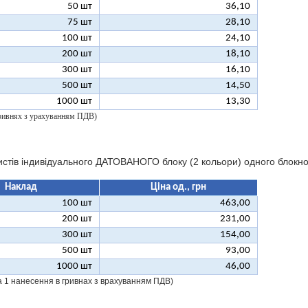
50 шт
36,10
75 шт
28,10
100 шт
24,10
200 шт
18,10
300 шт
16,10
500 шт
14,50
1000 шт
13,30
 гривнях з урахуванням ПДВ)
истів індивідуального ДАТОВАНОГО блоку (2 кольори) одного блокн
Наклад
Ціна од., грн
100 шт
463,00
200 шт
231,00
300 шт
154,00
500 шт
93,00
1000 шт
46,00
за 1 нанесення в гривнах з врахуванням ПДВ)