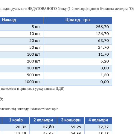
ів індивідуального НЕДАТОВАНОГО блоку (1-2 кольори) одного блокнота методом "Оф
Наклад
Ціна од., грн
5 шт
258,70
10 шт
128,70
20 шт
63,70
50 шт
24,70
100 шт
11,70
200 шт
5,20
300 шт
3,00
500 шт
1,30
1000 шт
0,00
 1 нанесення в гривнах з урахуванням ПДВ)
9:
алежно від накладу і кількості кольорів
1 колір
2 кольори
3 кольори
4 кольори
20,32
37,80
55,29
72,77