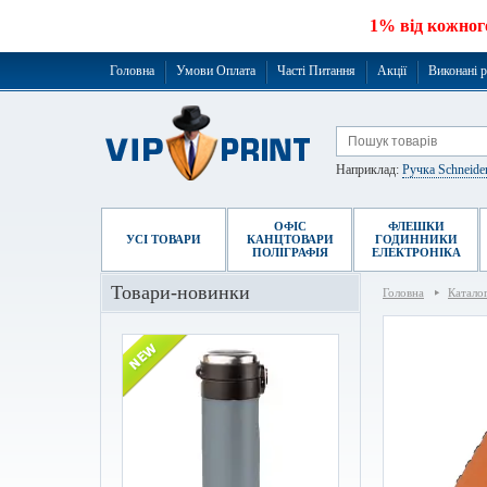
1% від кожног
Головна
Умови Оплата
Часті Питання
Акції
Виконані 
Наприклад:
Ручка Schneide
ОФІС
ФЛЕШКИ
УСІ ТОВАРИ
КАНЦТОВАРИ
ГОДИННИКИ
ПОЛІГРАФІЯ
ЕЛЕКТРОНІКА
Товари-новинки
Головна
Катало