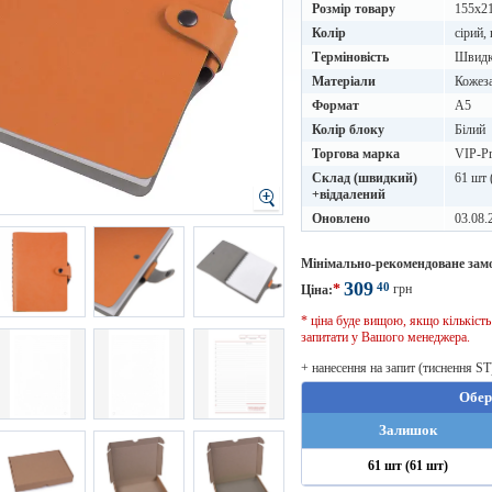
Розмір товару
155х2
Колір
сірий,
Терміновість
Швидке
Матеріали
Кожеза
Формат
A5
Колір блоку
Білий
Торгова марка
VIP-Pr
Склад (швидкий)
61 шт 
+віддалений
Оновлено
03.08.
Мінімально-рекомендоване зам
309
40
*
грн
Ціна:
* ціна буде вищою, якщо кількіст
запитати у Вашого менеджера.
+ нанесення на запит (тиснення ST
Обер
Залишок
61 шт (61 шт)