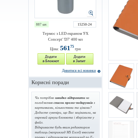
887 шт.
15250-24
Термос з LED екраном 'FX
Concept' 'D7' 400 мл
561
75
Ціна:
грн
Дивитися всі новинки
Корисні поради
Чи потрібно
швидко відправити
на
погодження
список промо-подарунків
з
картинками, кількостями та цінами?
Додаєте сувеніри, що Вас зацікавили, на
окремий аркуш блокнота і зберігаєте у
файл.
Відкриваєте будь-яким редактором
таблиць (наприклад MS Excel) вносите
правки і відправляєте наприклад по E-