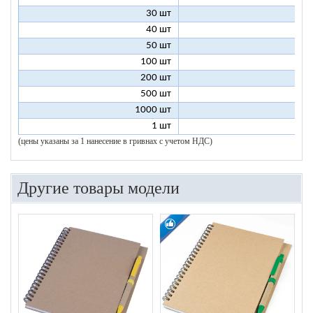
30 шт
8
40 шт
7
50 шт
7
100 шт
6
200 шт
5
500 шт
5
1000 шт
5
1 шт
96
(цены указаны за 1 нанесение в гривнах с учетом НДС)
Другие товары модели