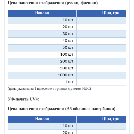
Цена нанесения изображения (ручки, флешки)
Наклад
Ціна, грн
10 шт
9
20 шт
4
30 шт
3
40 шт
2
50 шт
2
100 шт
1
200 шт
500 шт
1000 шт
1 шт
96
(цены указаны за 1 нанесение в гривнах с учетом НДС)
УФ-печать UV4:
Цена нанесения изображения (А5 обычные павербанки)
Наклад
Ціна, грн
10 шт
13
20 шт
9