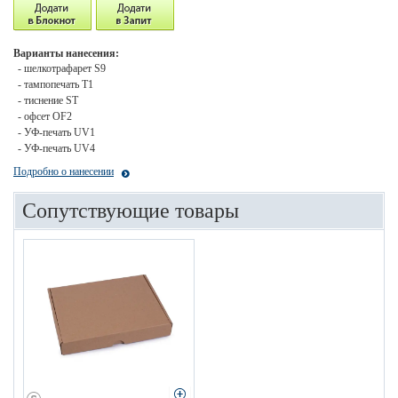
Варианты нанесения:
- шелкотрафарет S9
- тампопечать T1
- тиснение ST
- офсет OF2
- УФ-печать UV1
- УФ-печать UV4
Подробно о нанесении
Сопутствующие товары