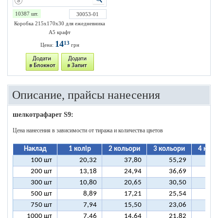
10387 шт.
30053-01
Коробка 215х170х30 для ежедневника
А5 крафт
14
13
Цена:
грн
Описание, прайсы нанесения
шелкотрафарет S9:
Цена нанесения в зависимости от тиража и количества цветов
Наклад
1 колір
2 кольори
3 кольори
4 кол
100 шт
20,32
37,80
55,29
7
200 шт
13,18
24,94
36,69
4
300 шт
10,80
20,65
30,50
4
500 шт
8,89
17,21
25,54
3
750 шт
7,94
15,50
23,06
3
1000 шт
7,46
14,64
21,82
2