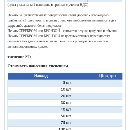
(цены указаны за 1 нанесение в гривнах с учетом НДС)
Печать на цветных/темных поверхностях стоит дороже - необходимо
прибавлять 1 цвет печати, в связи с тем, что изображение печатается в два
удара либо делается белая подложка.
Печать СЕРЕБРОМ или БРОНЗОЙ - считается в ту же цену, что и обычно.
Печать СЕРЕБРОМ или БРОНЗОЙ на цветных/темных поверхностях
считается без удорожания в связи с высокой кроющей способностью
металлизированных красок.
тиснение ST:
Стоимость нанесения тиснением
Наклад
Ціна, грн
5 шт
25
10 шт
13
20 шт
7
30 шт
5
40 шт
4
50 шт
3
75 шт
2
100 шт
2