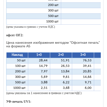
200 шт
1
300 шт
1
500 шт
1
1000 шт
1
(цены указаны в гривнах с учетом НДС)
офсет OF2:
Цена нанесения изображения методом "Офсетная печать"
на формате A5
Наклад
1+0
2+0
3+0
4+
50 шт
28,44
51,91
76,53
10
100 шт
14,79
26,53
39,41
5
200 шт
7,97
13,84
20,85
2
300 шт
5,69
9,61
14,66
1
500 шт
3,88
6,22
9,71
1
1000 шт
2,51
3,68
6,00
(цены указаны за 1 нанесение в гривнах с учетом НДС)
УФ-печать UV1: