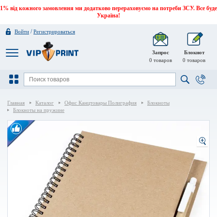
1% від кожного замовлення ми додатково перераховуємо на потреби ЗСУ. Все буде
Україна!
/
Войти
Регистрироваться
Запрос
Блокнот
0
товаров
0
товаров
Главная
Каталог
Офис Канцтовары Полиграфия
Блокноты
Блокноты на пружине