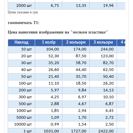
2000 шт
6,75
13,35
19,96
2
Цены указаны в грн.
тампопечать T1:
Цена нанесения изображения на "мелком пластике"
Наклад
1 колір
2 кольори
3 кольори
4 кол
10 шт
104,00
174,00
244,00
31
20 шт
52,30
87,50
123,00
15
30 шт
35,20
58,70
82,70
10
40 шт
26,60
44,40
62,50
8
50 шт
21,40
35,70
50,40
6
100 шт
11,10
18,50
26,20
3
200 шт
5,97
9,84
14,13
1
300 шт
4,25
6,97
10,10
1
500 шт
2,88
4,67
6,87
1000 шт
1,85
2,94
4,45
5000 шт
1,09
1,70
2,72
10000 шт
0,99
1,54
2,50
1 шт
1031,00
1727,00
2422,00
311