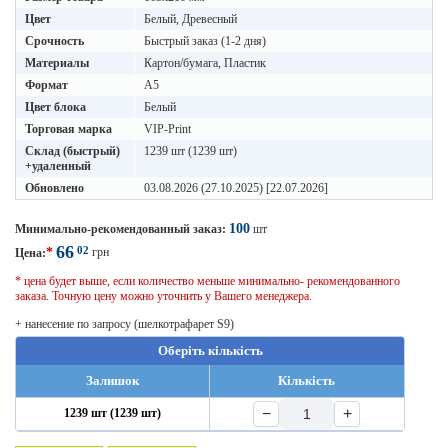
Цвет
Белый, Древесный
Срочность
Быстрый заказ (1-2 дня)
Материалы
Картон/бумага, Пластик
Формат
A5
Цвет блока
Белый
Торговая марка
VIP-Print
Склад (быстрый)
1239 шт (1239 шт)
+удаленный
Обновлено
03.08.2026 (27.10.2025) [22.07.2026]
100
Минимально-рекомендованный заказ:
шт
66
02
*
грн
Цена:
* цена будет выше, если количество меньше минимально- рекомендованного
заказа. Точную цену можно уточнить у Вашего менеджера.
+ нанесение по запросу (шелкотрафарет S9)
Оберіть кількість
Залишок
Кількість
−
+
1239 шт (1239 шт)