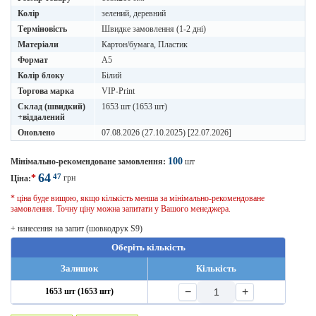
Колір
зелений, деревний
Терміновість
Швидке замовлення (1-2 дні)
Матеріали
Картон/бумага, Пластик
Формат
A5
Колір блоку
Білий
Торгова марка
VIP-Print
Склад (швидкий)
1653 шт (1653 шт)
+віддалений
Оновлено
07.08.2026 (27.10.2025) [22.07.2026]
100
Мінімально-рекомендоване замовлення:
шт
64
47
*
грн
Ціна:
* ціна буде вищою, якщо кількість менша за мінімально-рекомендоване
замовлення. Точну ціну можна запитати у Вашого менеджера.
+ нанесення на запит (шовкодрук S9)
Оберіть кількість
Залишок
Кількість
−
+
1653 шт (1653 шт)