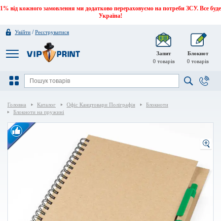
1% від кожного замовлення ми додатково перераховуємо на потреби ЗСУ. Все буде
Україна!
/
Увійти
Реєструватися
Запит
Блокнот
0
товарів
0
товарів
Головна
Каталог
Офіс Канцтовари Поліграфія
Блокноти
Блокноти на пружині