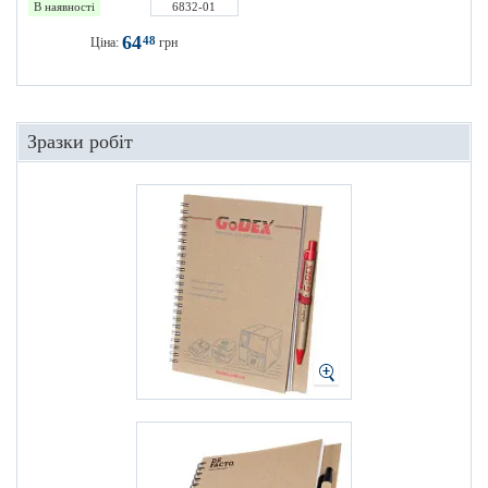
В наявності
6832-01
64
48
Ціна:
грн
Зразки робіт