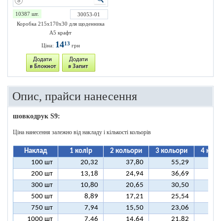
10387 шт.
30053-01
Коробка 215х170х30 для щоденника
А5 крафт
14
13
Ціна:
грн
Опис, прайси нанесення
шовкодрук S9:
Ціна нанесення залежно від накладу і кількості кольорів
Наклад
1 колір
2 кольори
3 кольори
4 кол
100 шт
20,32
37,80
55,29
7
200 шт
13,18
24,94
36,69
4
300 шт
10,80
20,65
30,50
4
500 шт
8,89
17,21
25,54
3
750 шт
7,94
15,50
23,06
3
1000 шт
7,46
14,64
21,82
2