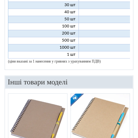
30 шт
8
40 шт
7
50 шт
7
100 шт
6
200 шт
5
500 шт
5
1000 шт
5
1 шт
96
(ціни вказані за 1 нанесення у гривнях з урахуванням ПДВ)
Інші товари моделі