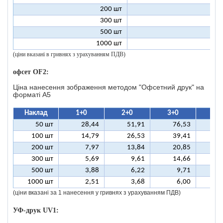
200 шт
1
300 шт
1
500 шт
1
1000 шт
1
(ціни вказані в гривнях з урахуванням ПДВ)
офсет OF2:
Ціна нанесення зображення методом "Офсетний друк" на
форматі A5
Наклад
1+0
2+0
3+0
4+
50 шт
28,44
51,91
76,53
10
100 шт
14,79
26,53
39,41
5
200 шт
7,97
13,84
20,85
2
300 шт
5,69
9,61
14,66
1
500 шт
3,88
6,22
9,71
1
1000 шт
2,51
3,68
6,00
(ціни вказані за 1 нанесення у гривнях з урахуванням ПДВ)
УФ-друк UV1: