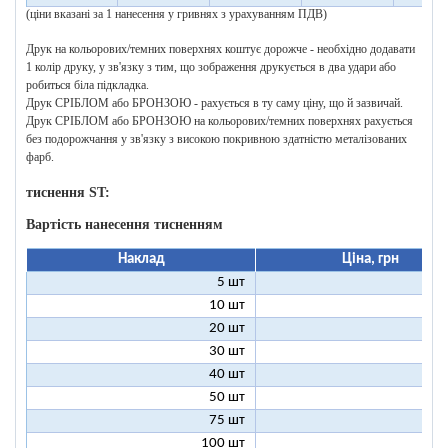
(ціни вказані за 1 нанесення у гривнях з урахуванням ПДВ)
Друк на кольорових/темних поверхнях коштує дорожче - необхідно додавати
1 колір друку, у зв'язку з тим, що зображення друкується в два удари або
робиться біла підкладка.
Друк СРІБЛОМ або БРОНЗОЮ - рахується в ту саму ціну, що й зазвичай.
Друк СРІБЛОМ або БРОНЗОЮ на кольорових/темних поверхнях рахується
без подорожчання у зв'язку з високою покривною здатністю металізованих
фарб.
тиснення ST:
Вартість нанесення тисненням
Наклад
Ціна, грн
5 шт
25
10 шт
13
20 шт
7
30 шт
5
40 шт
4
50 шт
3
75 шт
2
100 шт
2