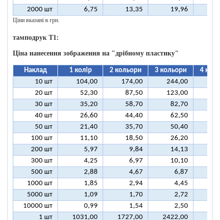
2000 шт
6,75
13,35
19,96
2
Ціни вказані в грн.
тамподрук T1:
Ціна нанесення зображення на "дрібному пластику"
Наклад
1 колір
2 кольори
3 кольори
4 кол
10 шт
104,00
174,00
244,00
31
20 шт
52,30
87,50
123,00
15
30 шт
35,20
58,70
82,70
10
40 шт
26,60
44,40
62,50
8
50 шт
21,40
35,70
50,40
6
100 шт
11,10
18,50
26,20
3
200 шт
5,97
9,84
14,13
1
300 шт
4,25
6,97
10,10
1
500 шт
2,88
4,67
6,87
1000 шт
1,85
2,94
4,45
5000 шт
1,09
1,70
2,72
10000 шт
0,99
1,54
2,50
1 шт
1031,00
1727,00
2422,00
311