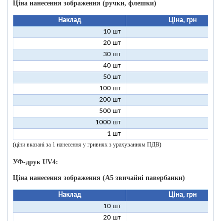
Ціна нанесення зображення (ручки, флешки)
Наклад
Ціна, грн
10 шт
9
20 шт
4
30 шт
3
40 шт
2
50 шт
2
100 шт
1
200 шт
500 шт
1000 шт
1 шт
96
(ціни вказані за 1 нанесення у гривнях з урахуванням ПДВ)
УФ-друк UV4:
Ціна нанесення зображення (А5 звичайні павербанки)
Наклад
Ціна, грн
10 шт
13
20 шт
9