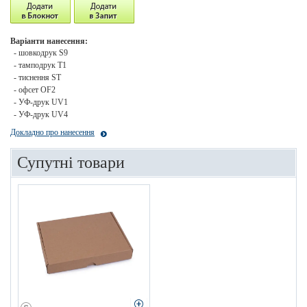
Варіанти нанесення:
- шовкодрук S9
- тамподрук T1
- тиснення ST
- офсет OF2
- УФ-друк UV1
- УФ-друк UV4
Докладно про нанесення
Супутні товари