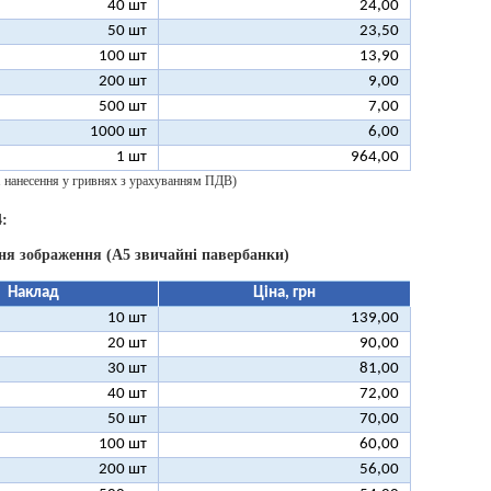
40 шт
24,00
50 шт
23,50
100 шт
13,90
200 шт
9,00
500 шт
7,00
1000 шт
6,00
1 шт
964,00
 1 нанесення у гривнях з урахуванням ПДВ)
:
ня зображення (А5 звичайні павербанки)
Наклад
Ціна, грн
10 шт
139,00
20 шт
90,00
30 шт
81,00
40 шт
72,00
50 шт
70,00
100 шт
60,00
200 шт
56,00