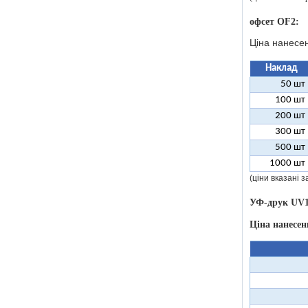
офсет OF2:
Ціна нанесе
Наклад
50 шт
100 шт
200 шт
300 шт
500 шт
1000 шт
(ціни вказані 
УФ-друк UV1
Ціна нанесе