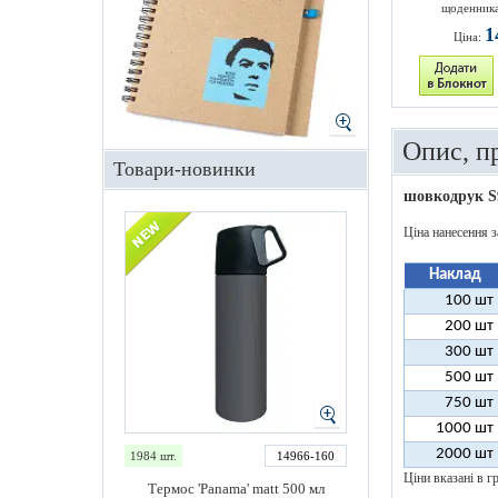
щоденника
1
Ціна:
Опис, п
Товари-новинки
шовкодрук S
Ціна нанесення з
Наклад
100 шт
200 шт
300 шт
500 шт
750 шт
1000 шт
2000 шт
1984 шт.
14966-160
Ціни вказані в гр
Термос 'Panama' matt 500 мл