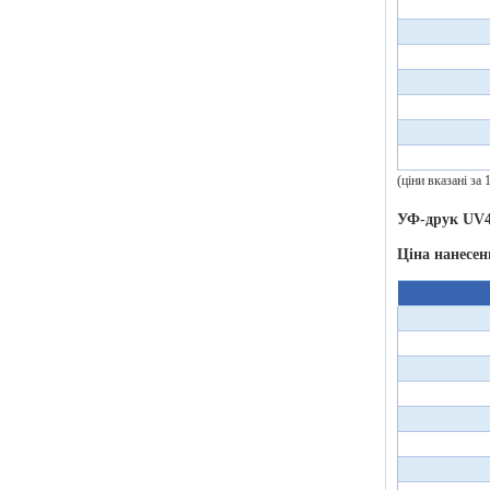
(ціни вказані за
УФ-друк UV4
Ціна нанесен