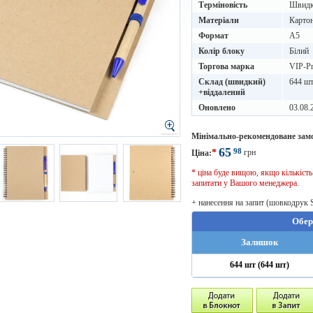
Терміновість
Швидке
Матеріали
Картон
Формат
A5
Колір блоку
Білий
Торгова марка
VIP-Pr
Склад (швидкий)
644 шт
+віддалений
Оновлено
03.08.
Мінімально-рекомендоване зам
65
98
*
грн
Ціна:
* ціна буде вищою, якщо кількіст
запитати у Вашого менеджера.
+ нанесення на запит (шовкодрук 
Обер
Залишок
644 шт (644 шт)