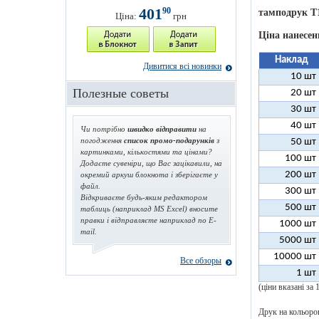
401
90
тамподрук T
Ціна:
грн
Ціна нанесен
Наклад
Дивитися всі новинки
10 шт
Полезные советы
20 шт
30 шт
40 шт
Чи потрібно
швидко відправити
на
погодження
список промо-подарунків
з
50 шт
картинками, кількостями та цінами?
100 шт
Додаєте сувеніри, що Вас зацікавили, на
200 шт
окремий аркуш блокнота і зберігаєте у
файл.
300 шт
Відкриваєте будь-яким редактором
500 шт
таблиць (наприклад MS Excel) вносите
правки і відправляєте наприклад по E-
1000 шт
mail.
5000 шт
10000 шт
Все обзоры
1 шт
(ціни вказані за
Друк на кольоров