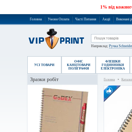
1% від кожног
Головна
Умови Оплата
Часті Питання
Акції
Виконані 
Наприклад:
Ручка Schneide
ОФІС
ФЛЕШКИ
УСІ ТОВАРИ
КАНЦТОВАРИ
ГОДИННИКИ
ПОЛІГРАФІЯ
ЕЛЕКТРОНІКА
Зразки робіт
Головна
Катало