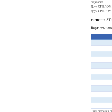
підкладка.
Друк СРІБЛОМ аб
Друк СРІБЛОМ аб
тиснення ST:
Вартість нан
(ціни вказані в