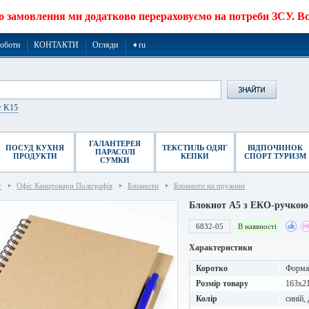
о замовлення ми додатково перераховуємо на потреби ЗСУ. Все
роботи
КОНТАКТИ
Огляди
➧ru
r K15
ГАЛАНТЕРЕЯ
ПОСУД КУХНЯ
ТЕКСТИЛЬ ОДЯГ
ВІДПОЧИНОК
ПАРАСОЛІ
ПРОДУКТИ
КЕПКИ
СПОРТ ТУРИЗМ
СУМКИ
г
Офіс Канцтовари Поліграфія
Блокноти
Блокноти на пружині
Блокнот A5 з ЕКО-ручкою
6832-05
В наявності
Характеристики
Коротко
Формат
Розмір товару
163х2
Колір
синій,