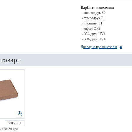
Варіанти нанесення:
- шовкодрук S9
- тамподрук T1
- тиснення ST
- офсет OF2
- УФ-друк UV1
- УФ-друк UV4
Докладно про нанесення
 товари
30053-01
х170х30 для