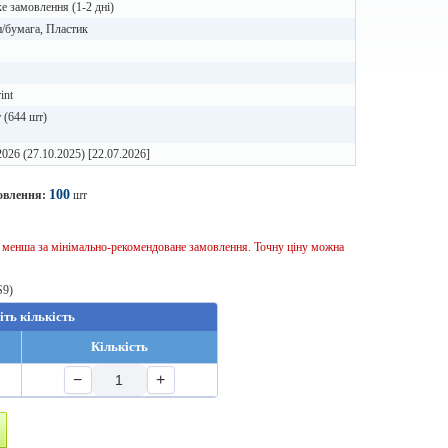
 замовлення (1-2 дні)
/бумага, Пластик
int
 (644 шт)
2026 (27.10.2025) [22.07.2026]
100
овлення:
шт
ь менша за мінімально-рекомендоване замовлення. Точну ціну можна
S9)
іть кількість
Кількість
−
+