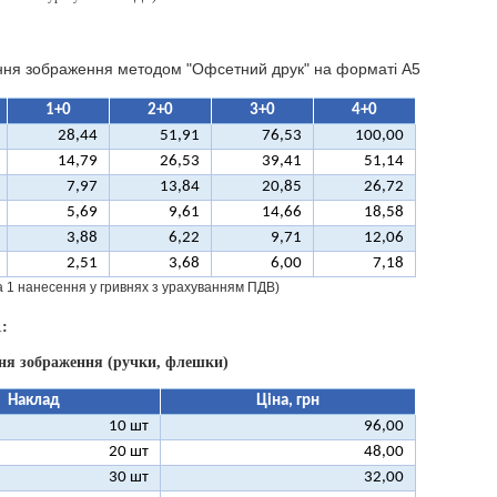
ння зображення методом "Офсетний друк" на форматі A5
1+0
2+0
3+0
4+0
28,44
51,91
76,53
100,00
14,79
26,53
39,41
51,14
7,97
13,84
20,85
26,72
5,69
9,61
14,66
18,58
3,88
6,22
9,71
12,06
2,51
3,68
6,00
7,18
за 1 нанесення у гривнях з урахуванням ПДВ)
:
ння зображення (ручки, флешки)
Наклад
Ціна, грн
10 шт
96,00
20 шт
48,00
30 шт
32,00