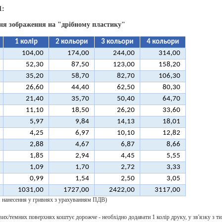
1:
ня зображення на "дрібному пластику"
1 колір
2 кольори
3 кольори
4 кольори
104,00
174,00
244,00
314,00
52,30
87,50
123,00
158,20
35,20
58,70
82,70
106,30
26,60
44,40
62,50
80,30
21,40
35,70
50,40
64,70
11,10
18,50
26,20
33,60
5,97
9,84
14,13
18,01
4,25
6,97
10,10
12,82
2,88
4,67
6,87
8,66
1,85
2,94
4,45
5,55
1,09
1,70
2,72
3,33
0,99
1,54
2,50
3,05
1031,00
1727,00
2422,00
3117,00
 1 нанесення у гривнях з урахуванням ПДВ)
их/темних поверхнях коштує дорожче - необхідно додавати 1 колір друку, у зв'язку з ти