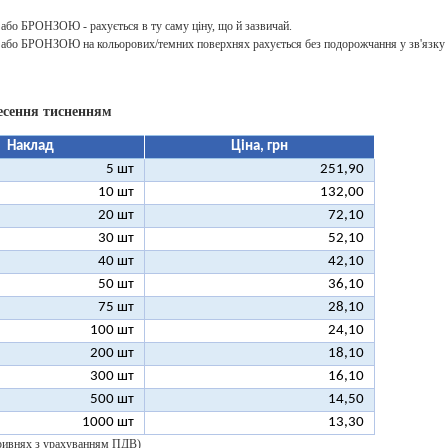
о БРОНЗОЮ - рахується в ту саму ціну, що й зазвичай.
о БРОНЗОЮ на кольорових/темних поверхнях рахується без подорожчання у зв'язку з
есення тисненням
Наклад
Ціна, грн
5 шт
251,90
10 шт
132,00
20 шт
72,10
30 шт
52,10
40 шт
42,10
50 шт
36,10
75 шт
28,10
100 шт
24,10
200 шт
18,10
300 шт
16,10
500 шт
14,50
1000 шт
13,30
 гривнях з урахуванням ПДВ)