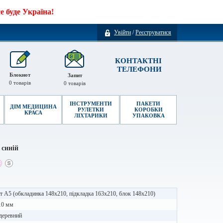
 буде Україна!
Увійти
/
Реєструватися
КОНТАКТНІ
ТЕЛЕФОНИ
Блокнот
Запит
0
товарів
0
товарів
ІНСТРУМЕНТИ
ПАКЕТИ
ДІМ МЕДИЦИНА
РУЛЕТКИ
КОРОБКИ
КРАСА
ЛІХТАРИКИ
УПАКОВКА
 синій
 А5 (обкладинка 148х210, підкладка 163х210, блок 148х210)
10 мм
 деревний