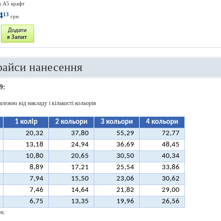
 А5 крафт
4
13
грн
райси нанесення
9:
алежно від накладу і кількості кольорів
1 колір
2 кольори
3 кольори
4 кольори
20,32
37,80
55,29
72,77
13,18
24,94
36,69
48,45
10,80
20,65
30,50
40,34
8,89
17,21
25,54
33,86
7,94
15,50
23,06
30,62
7,46
14,64
21,82
29,00
6,75
13,35
19,96
26,56
н.