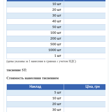
10 шт
13
20 шт
9
30 шт
8
40 шт
7
50 шт
7
100 шт
6
200 шт
5
500 шт
5
1000 шт
5
1 шт
96
(цены указаны за 1 нанесение в гривнах с учетом НДС)
тиснение ST:
Стоимость нанесения тиснением
Наклад
Ціна, грн
5 шт
25
10 шт
13
20 шт
7
30 шт
5