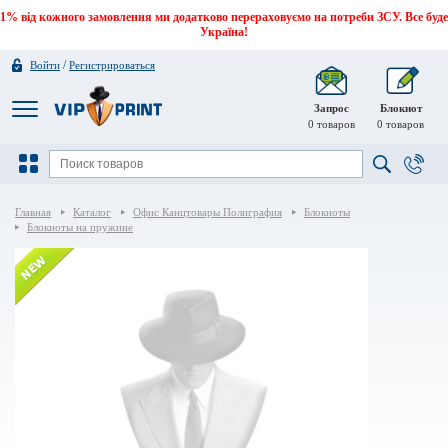
1% від кожного замовлення ми додатково перераховуємо на потреби ЗСУ. Все буде
Україна!
/
Войти
Регистрироваться
Запрос
Блокнот
0
товаров
0
товаров
Главная
Каталог
Офис Канцтовары Полиграфия
Блокноты
Блокноты на пружине