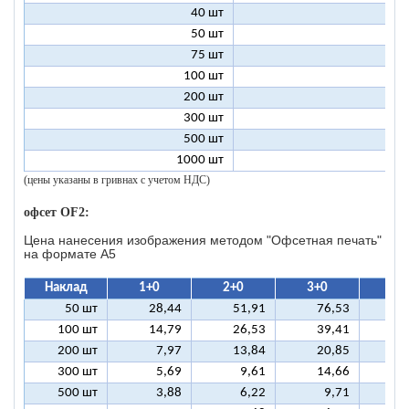
40 шт
4
50 шт
3
75 шт
2
100 шт
2
200 шт
1
300 шт
1
500 шт
1
1000 шт
1
(цены указаны в гривнах с учетом НДС)
офсет OF2:
Цена нанесения изображения методом "Офсетная печать"
на формате A5
Наклад
1+0
2+0
3+0
4+
50 шт
28,44
51,91
76,53
10
100 шт
14,79
26,53
39,41
5
200 шт
7,97
13,84
20,85
2
300 шт
5,69
9,61
14,66
1
500 шт
3,88
6,22
9,71
1