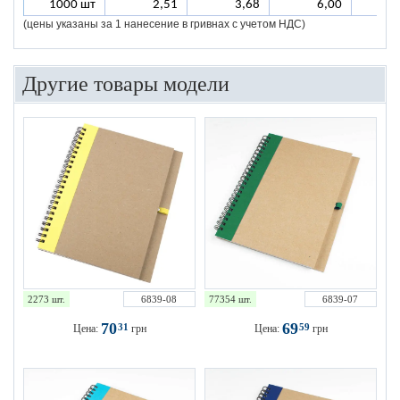
1000 шт
2,51
3,68
6,00
(цены указаны за 1 нанесение в гривнах с учетом НДС)
Другие товары модели
2273 шт.
6839-08
77354 шт.
6839-07
70
69
31
59
Цена:
грн
Цена:
грн