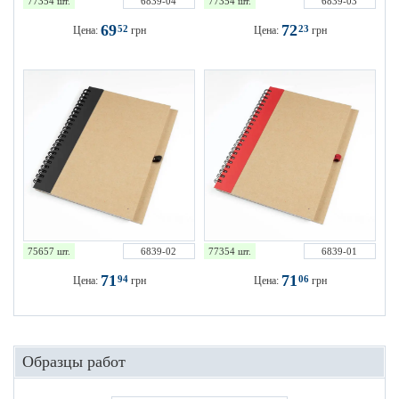
77354 шт.
6839-04
77354 шт.
6839-03
69
72
52
23
Цена:
грн
Цена:
грн
75657 шт.
6839-02
77354 шт.
6839-01
71
71
94
06
Цена:
грн
Цена:
грн
Образцы работ