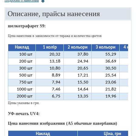
Подробно о нанесении
Описание, прайсы нанесения
шелкотрафарет S9:
Цена нанесения в зависимости от тиража и количества цветов
Наклад
1 колір
2 кольори
3 кольори
4 кол
100 шт
20,32
37,80
55,29
7
200 шт
13,18
24,94
36,69
4
300 шт
10,80
20,65
30,50
4
500 шт
8,89
17,21
25,54
3
750 шт
7,94
15,50
23,06
3
1000 шт
7,46
14,64
21,82
2
2000 шт
6,75
13,35
19,96
2
Цены указаны в грн.
УФ-печать UV4:
Цена нанесения изображения (А5 обычные павербанки)
Наклад
Ціна, грн