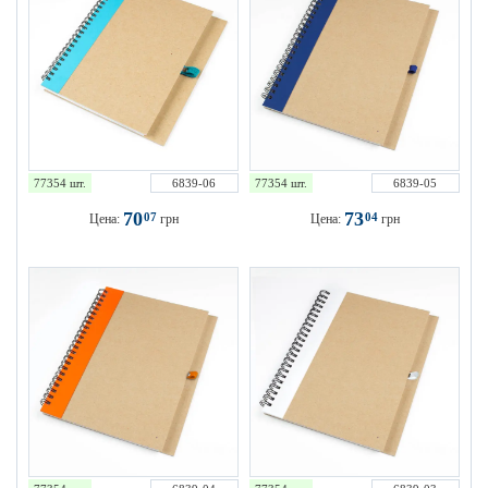
77354 шт.
6839-06
77354 шт.
6839-05
70
73
07
04
Цена:
грн
Цена:
грн