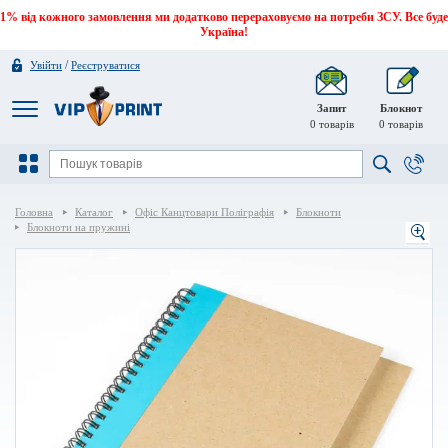
1% від кожного замовлення ми додатково перераховуємо на потреби ЗСУ. Все буде
Україна!
/
Увійти
Реєструватися
Запит
Блокнот
0
товарів
0
товарів
Головна
Каталог
Офіс Канцтовари Поліграфія
Блокноти
Блокноти на пружині