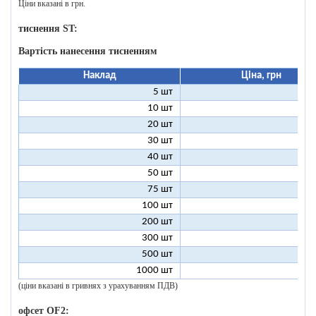
Ціни вказані в грн.
тиснення ST:
Вартість нанесення тисненням
Наклад
Ціна, грн
5 шт
25
10 шт
13
20 шт
7
30 шт
5
40 шт
4
50 шт
3
75 шт
2
100 шт
2
200 шт
1
300 шт
1
500 шт
1
1000 шт
1
(ціни вказані в гривнях з урахуванням ПДВ)
офсет OF2: