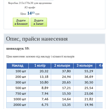
Коробка 215х170х30 для щоденника
А5 крафт
14
13
Ціна:
грн
Опис, прайси нанесення
шовкодрук S9:
Ціна нанесення залежно від накладу і кількості кольорів
Наклад
1 колір
2 кольори
3 кольори
4 кол
100 шт
20,32
37,80
55,29
7
200 шт
13,18
24,94
36,69
4
300 шт
10,80
20,65
30,50
4
500 шт
8,89
17,21
25,54
3
750 шт
7,94
15,50
23,06
3
1000 шт
7,46
14,64
21,82
2
2000 шт
6,75
13,35
19,96
2