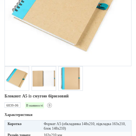
Блокнот A5 із смугою бірюзовий
6839-06
В наявності
Характеристики
Коротко
Формат А5 (обкладинка 148х210, підкладка 163х210,
блок 148х210)
Розмір товару
163х210 мм