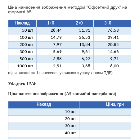
Ціна нанесення зображення методом "Офсетний друк" на
форматі A5
Наклад
1+0
2+0
3+0
4+
50 шт
28,44
51,91
76,53
10
100 шт
14,79
26,53
39,41
5
200 шт
7,97
13,84
20,85
2
300 шт
5,69
9,61
14,66
1
500 шт
3,88
6,22
9,71
1
1000 шт
2,51
3,68
6,00
(ціни вказані за 1 нанесення у гривнях з урахуванням ПДВ)
УФ-друк UV4:
Ціна нанесення зображення (А5 звичайні павербанки)
Наклад
Ціна, грн
10 шт
13
20 шт
9
30 шт
8
40 шт
7