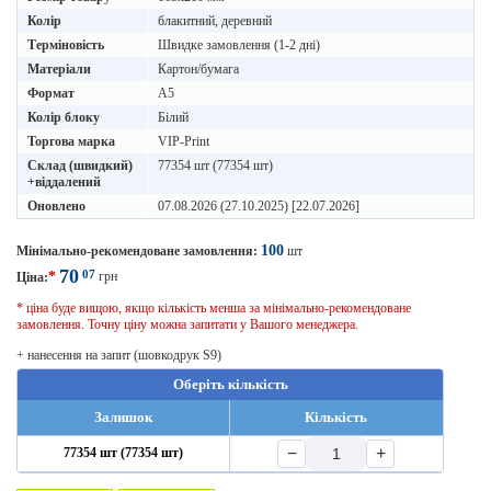
Колір
блакитний, деревний
Терміновість
Швидке замовлення (1-2 дні)
Матеріали
Картон/бумага
Формат
A5
Колір блоку
Білий
Торгова марка
VIP-Print
Склад (швидкий)
77354 шт (77354 шт)
+віддалений
Оновлено
07.08.2026 (27.10.2025) [22.07.2026]
100
Мінімально-рекомендоване замовлення:
шт
70
07
*
грн
Ціна:
* ціна буде вищою, якщо кількість менша за мінімально-рекомендоване
замовлення. Точну ціну можна запитати у Вашого менеджера.
+ нанесення на запит (шовкодрук S9)
Оберіть кількість
Залишок
Кількість
−
+
77354 шт (77354 шт)