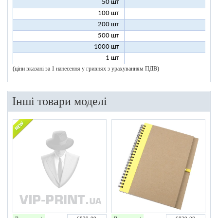
50 шт
7
100 шт
6
200 шт
5
500 шт
5
1000 шт
5
1 шт
96
(ціни вказані за 1 нанесення у гривнях з урахуванням ПДВ)
Інші товари моделі