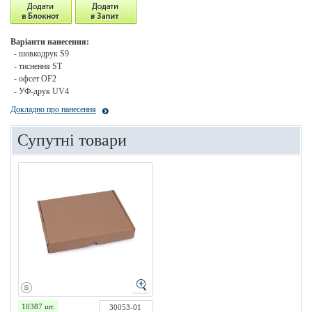
Варіанти нанесення:
- шовкодрук S9
- тиснення ST
- офсет OF2
- УФ-друк UV4
Докладно про нанесення
Супутні товари
10387 шт.
30053-01