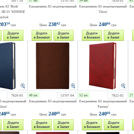
17 шт.
54 шт.
41 
5917-10
13707-05
7820-01
ик A5 'Brisk'
Ежедневник А5 недатированный
Ежедневник A5 недатированный
Еж
 ЗВ-55 'WINNER'
'Gloss'
лубой
203
238
240
54
42
66
грн
Цена:
грн
Цена:
грн
48 шт.
52 шт.
27 
7820-05
13707-04
7822-02
5 недатированный
Ежедневник А5 недатированный
Ежедневник A5 недатированный
Еж
Gloss'
'Fantasy'
240
240
240
66
66
66
грн
Цена:
грн
Цена:
грн