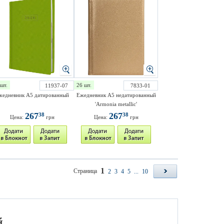
шт.
26 шт.
11937-07
7833-01
жедневник A5 датированный
Ежедневник A5 недатированный
'Armonia metallic'
267
267
38
38
Цена:
грн
Цена:
грн
1
Страница
2
3
4
5
...
10
й