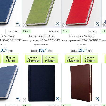
13 шт.
9 шт.
12 
5956-06
5956-08
5956-02
ик A5 'Brisk'
Ежедневник A5 'Brisk'
Ежедневник A5 'Brisk'
й ЗВ-43 'WINNER'
недатированный ЗВ-43 'WINNER'
недатированный ЗВ-43 'WINNER'
нед
иний
фисташковый
красный
191
192
195
21
71
13
грн
Цена:
грн
Цена:
грн