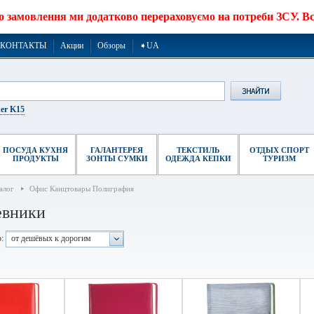
о замовлення ми додатково перераховуємо на потреби ЗСУ. Все
КОНТАКТЫ
Акции
Обзоры
➧UA
er K15
ПОСУДА КУХНЯ
ГАЛАНТЕРЕЯ
ТЕКСТИЛЬ
ОТДЫХ СПОРТ
ПРОДУКТЫ
ЗОНТЫ СУМКИ
ОДЕЖДА КЕПКИ
ТУРИЗМ
алог
Офис Канцтовары Полиграфия
евники
:
от дешёвых к дорогим