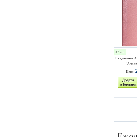
37 шт.
Ежедневник A
'Armoni
Цена:
Ежед