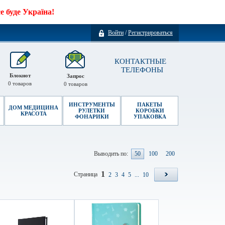
 буде Україна!
Войти
/
Регистрироваться
КОНТАКТНЫЕ
ТЕЛЕФОНЫ
Блокнот
Запрос
0
товаров
0
товаров
ИНСТРУМЕНТЫ
ПАКЕТЫ
ДОМ МЕДИЦИНА
РУЛЕТКИ
КОРОБКИ
КРАСОТА
ФОНАРИКИ
УПАКОВКА
Выводить по:
50
100
200
1
Страница
2
3
4
5
...
10