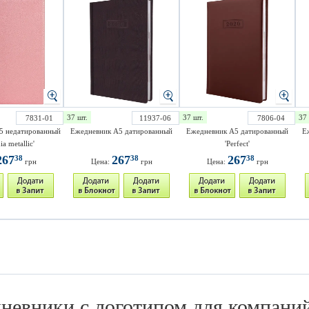
37 шт.
37 шт.
37 
7831-01
11937-06
7806-04
5 недатированный
Ежедневник A5 датированный
Ежедневник A5 датированный
Е
a metallic'
'Perfect'
267
267
267
38
38
38
грн
Цена:
грн
Цена:
грн
невники с логотипом для компани