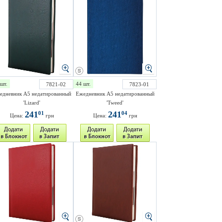
шт.
44 шт.
7821-02
7823-01
едневник A5 недатированный
Ежедневник A5 недатированный
'Lizard'
'Tweed'
241
241
01
04
Цена:
грн
Цена:
грн