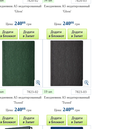
шт.
54 шт.
7820-02
7820-03
едневник A5 недатированный
Ежедневник A5 недатированный
'Gloss'
'Gloss'
240
240
66
66
Цена:
грн
Цена:
грн
шт.
19 шт.
7823-02
7823-03
едневник A5 недатированный
Ежедневник A5 недатированный
'Tweed'
'Tweed'
240
240
66
66
Цена:
грн
Цена:
грн