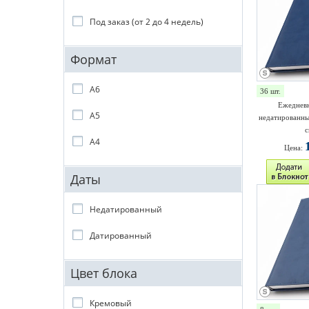
Под заказ (от 2 до 4 недель)
Формат
A6
36 шт.
Ежедневн
A5
недатированны
с
A4
Цена:
Даты
Недатированный
Датированный
Цвет блока
Кремовый