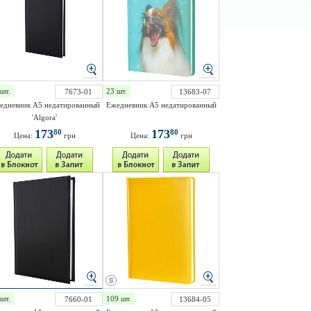
шт.
23 шт.
7673-01
13683-07
едневник A5 недатированный
Ежедневник А5 недатированный
'Algora'
173
173
80
80
Цена:
грн
Цена:
грн
шт.
109 шт.
7660-01
13684-05