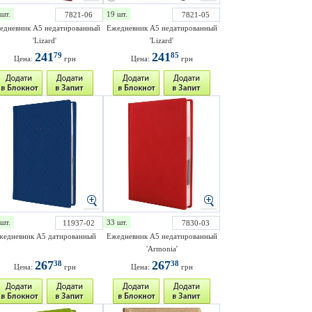
шт.
19 шт.
7821-06
7821-05
едневник A5 недатированный
Ежедневник A5 недатированный
'Lizard'
'Lizard'
241
241
79
85
Цена:
грн
Цена:
грн
шт.
33 шт.
11937-02
7830-03
жедневник A5 датированный
Ежедневник A5 недатированный
'Armonia'
267
267
38
38
Цена:
грн
Цена:
грн