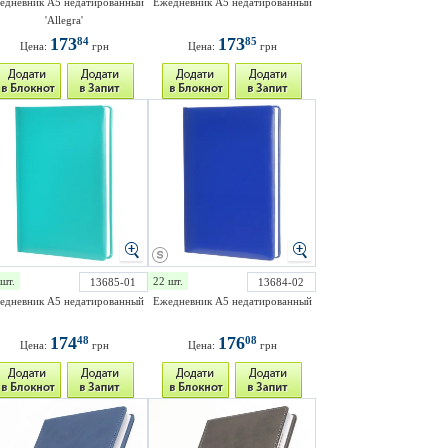
едневник A5 недатированный
Ежедневник А5 недатированный
'Allegra'
173
173
84
85
Цена:
грн
Цена:
грн
шт.
22 шт.
13685-01
13684-02
едневник А5 недатированный
Ежедневник А5 недатированный
174
176
48
08
Цена:
грн
Цена:
грн