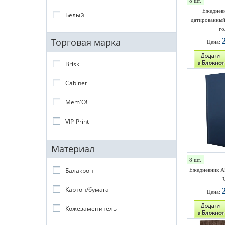
8 шт.
Ежедневн
Белый
датированный
го
Торговая марка
Цена:
Brisk
Cabinet
Mem'O!
VIP-Print
Материал
8 шт.
Балакрон
Ежедневник A
'
Картон/бумага
Цена:
Кожезаменитель