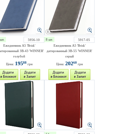
шт.
8 шт.
5956-10
5917-05
Ежедневник A5 'Brisk'
Ежедневник A5 'Brisk'
атированный ЗВ-43 'WINNER'
датированный ЗВ-55 'WINNER'
голубой
серый
195
202
88
60
Цена:
грн
Цена:
грн