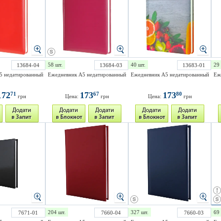
58 шт.
40 шт.
29 
13684-04
13684-03
13683-01
5 недатированный
Ежедневник А5 недатированный
Ежедневник А5 недатированный
Еж
172
173
173
71
67
80
грн
Цена:
грн
Цена:
грн
204 шт.
327 шт.
69 
7671-01
7660-04
7660-03