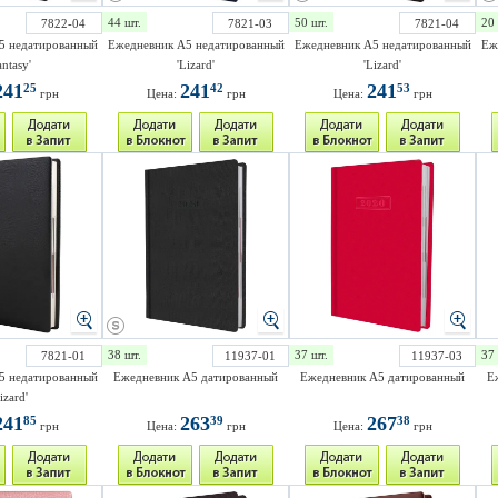
44 шт.
50 шт.
20 
7822-04
7821-03
7821-04
5 недатированный
Ежедневник A5 недатированный
Ежедневник A5 недатированный
Еж
antasy'
'Lizard'
'Lizard'
241
241
241
25
42
53
грн
Цена:
грн
Цена:
грн
38 шт.
37 шт.
37 
7821-01
11937-01
11937-03
5 недатированный
Ежедневник A5 датированный
Ежедневник A5 датированный
Е
izard'
241
263
267
85
39
38
грн
Цена:
грн
Цена:
грн