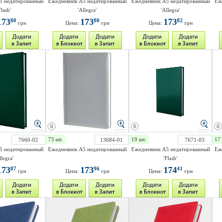
5 недатированный
Ежедневник A5 недатированный
Ежедневник A5 недатированный
Еж
Flash'
'Allegra'
'Allegra'
173
173
173
80
80
82
грн
Цена:
грн
Цена:
грн
73 шт.
19 шт.
17 
7660-02
13684-01
7671-03
5 недатированный
Ежедневник А5 недатированный
Ежедневник A5 недатированный
Еж
llegra'
'Flash'
173
173
174
87
96
41
грн
Цена:
грн
Цена:
грн