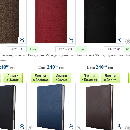
11 шт.
39 шт.
48 
7823-04
13707-03
13707-01
5 недатированный
Ежедневник А5 недатированный
Ежедневник А5 недатированный
Еж
Tweed'
240
240
240
66
66
66
грн
Цена:
грн
Цена:
грн