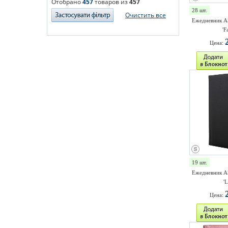
Отобрано
457
товаров из
457
28 шт.
Очистить все
Ежедневник A
'F
Цена:
19 шт.
Ежедневник A
'L
Цена: