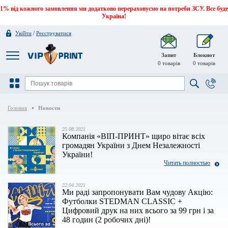
1% від кожного замовлення ми додатково перераховуємо на потреби ЗСУ. Все буде
Україна!
/
Увійти
Реєструватися
Запит
Блокнот
0
товарів
0
товарів
Головна
Новости
25.08.2021
Компанія «ВІП-ПРИНТ» щиро вітає всіх
громадян України з Днем Незалежності
України!
Читать полностью
22.04.2021
Ми раді запропонувати Вам чудову Акцію:
Футболки STEDMAN CLASSIC +
Цифровий друк на них всього за 99 грн і за
48 годин (2 робочих дні)!