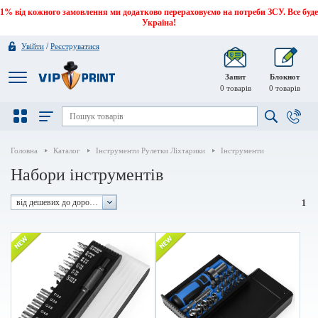
1% від кожного замовлення ми додатково перераховуємо на потреби ЗСУ. Все буде
Україна!
/
Увійти
Реєструватися
Запит
Блокнот
0
товарів
0
товарів
Головна
Каталог
Інструменти Рулетки Ліхтарики
Інструменти
Набори інструментів
від дешевих до дорогих
1