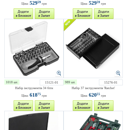
529
529
59
59
Ціна:
грн
Ціна:
грн
1018 шт.
989 шт.
15121-01
15276-01
Набір інструментів 34 біти
Набір 37 інструментів 'Ratchet'
618
620
75
55
Ціна:
грн
Ціна:
грн