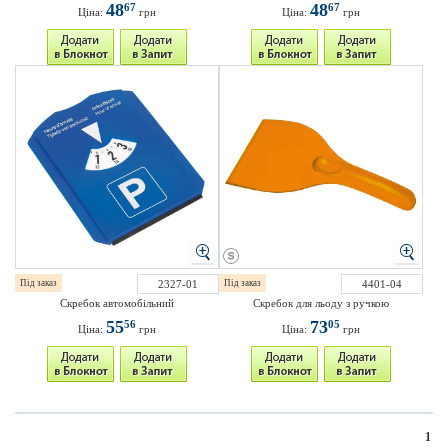
48
48
67
67
Ціна:
грн
Ціна:
грн
Під заказ
2327-01
Під заказ
4401-04
Скребок автомобільний
Скребок для льоду з ручкою
55
73
56
05
Ціна:
грн
Ціна:
грн
1