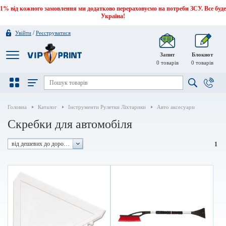
1% від кожного замовлення ми додатково перераховуємо на потреби ЗСУ. Все буде
Україна!
/
Увійти
Реєструватися
Запит
Блокнот
0
товарів
0
товарів
Головна
Каталог
Інструменти Рулетки Ліхтарики
Авто аксесуари
Скребки для автомобіля
від дешевих до дорогих
1