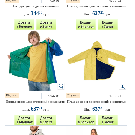
Під заказ
4720-01
Під заказ
4256-02
Плащ дощової з двома кишенями
Плащ дощової двосторонній з кишенями
344
637
58
21
Ціна:
грн
Ціна:
грн
Під заказ
4256-03
Під заказ
4256-01
Плащ дощової двосторонній з кишенями
Плащ дощової двосторонній з кишенями
637
637
21
21
Ціна:
грн
Ціна:
грн