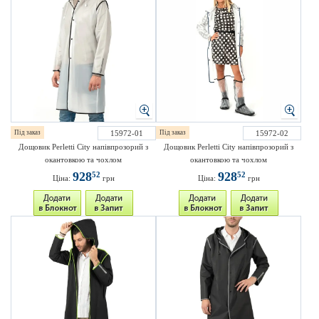
Під заказ
15972-01
Під заказ
15972-02
Дощовик Perletti City напівпрозорий з
Дощовик Perletti City напівпрозорий з
окантовкою та чохлом
окантовкою та чохлом
928
928
52
52
Ціна:
грн
Ціна:
грн