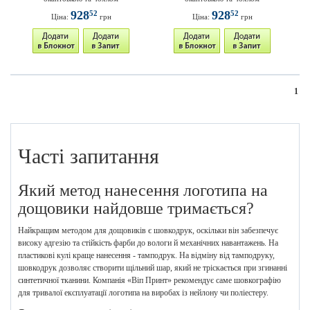
928
928
52
52
Ціна:
грн
Ціна:
грн
1
Часті запитання
Який метод нанесення логотипа на
дощовики найдовше тримається?
Найкращим методом для дощовиків є шовкодрук, оскільки він забезпечує
високу адгезію та стійкість фарби до вологи й механічних навантажень. На
пластикові кулі краще нанесення - тамподрук. На відміну від тамподруку,
шовкодрук дозволяє створити щільний шар, який не тріскається при згинанні
синтетичної тканини. Компанія «Віп Принт» рекомендує саме шовкографію
для тривалої експлуатації логотипа на виробах із нейлону чи поліестеру.