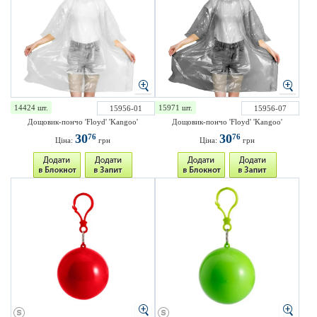
14424 шт.
15971 шт.
15956-01
15956-07
Дощовик-пончо 'Floyd' 'Kangoo'
Дощовик-пончо 'Floyd' 'Kangoo'
30
30
76
76
Ціна:
грн
Ціна:
грн