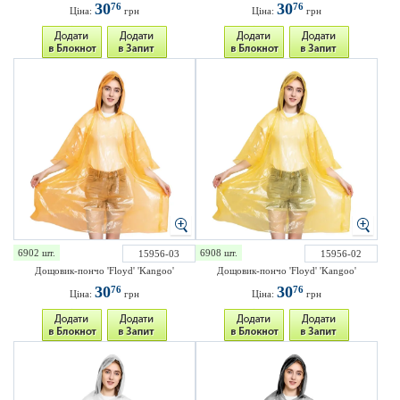
30
30
76
76
Ціна:
грн
Ціна:
грн
6902 шт.
6908 шт.
15956-03
15956-02
Дощовик-пончо 'Floyd' 'Kangoo'
Дощовик-пончо 'Floyd' 'Kangoo'
30
30
76
76
Ціна:
грн
Ціна:
грн