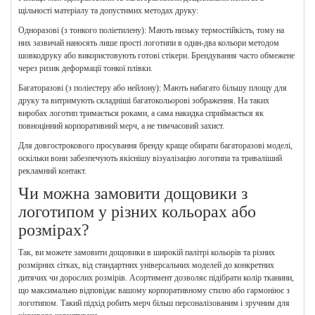
щільності матеріалу та допустимих методах друку:
Одноразові (з тонкого поліетилену): Мають низьку термостійкість, тому на
них зазвичай наносять лише прості логотипи в один-два кольори методом
шовкодруку або використовують готові стікери. Брендування часто обмежене
через ризик деформації тонкої плівки.
Багаторазові (з поліестеру або нейлону): Мають набагато більшу площу для
друку та витримують складніші багатокольорові зображення. На таких
виробах логотип тримається роками, а сама накидка сприймається як
повноцінний корпоративний мерч, а не тимчасовий захист.
Для довгострокового просування бренду краще обирати багаторазові моделі,
оскільки вони забезпечують якіснішу візуалізацію логотипа та триваліший
рекламний контакт.
Чи можна замовити дощовики з
логотипом у різних кольорах або
розмірах?
Так, ви можете замовити дощовики в широкій палітрі кольорів та різних
розмірних сітках, від стандартних універсальних моделей до конкретних
дитячих чи дорослих розмірів. Асортимент дозволяє підібрати колір тканини,
що максимально відповідає вашому корпоративному стилю або гармоніює з
логотипом. Такий підхід робить мерч більш персоналізованим і зручним для