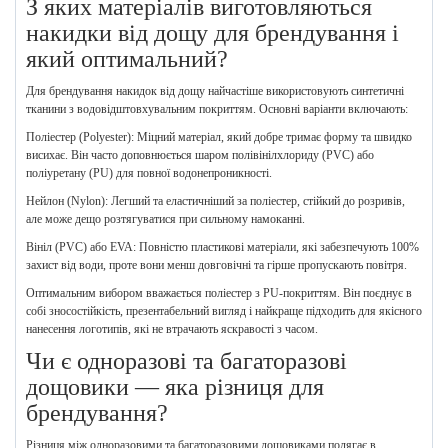
З яких матеріалів виготовляються
накидки від дощу для брендування і
який оптимальний?
Для брендування накидок від дощу найчастіше використовують синтетичні
тканини з водовідштовхувальним покриттям. Основні варіанти включають:
Поліестер (Polyester): Міцний матеріал, який добре тримає форму та швидко
висихає. Він часто доповнюється шаром полівінілхлориду (PVC) або
поліуретану (PU) для повної водонепроникності.
Нейлон (Nylon): Легший та еластичніший за поліестер, стійкий до розривів,
але може дещо розтягуватися при сильному намоканні.
Вініл (PVC) або EVA: Повністю пластикові матеріали, які забезпечують 100%
захист від води, проте вони менш довговічні та гірше пропускають повітря.
Оптимальним вибором вважається поліестер з PU-покриттям. Він поєднує в
собі зносостійкість, презентабельний вигляд і найкраще підходить для якісного
нанесення логотипів, які не втрачають яскравості з часом.
Чи є одноразові та багаторазові
дощовики — яка різниця для
брендування?
Різниця між одноразовими та багаторазовими дощовиками полягає в