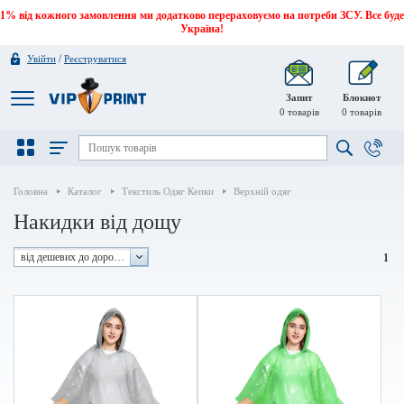
1% від кожного замовлення ми додатково перераховуємо на потреби ЗСУ. Все буде
Україна!
/
Увійти
Реєструватися
Запит
Блокнот
0
товарів
0
товарів
Головна
Каталог
Текстиль Одяг Кепки
Верхній одяг
Накидки від дощу
від дешевих до дорогих
1