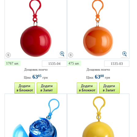
1767 шт.
475 шт.
1535-04
1535-03
Дощовик пончо
Дощовик пончо
63
63
05
08
Ціна:
грн
Ціна:
грн