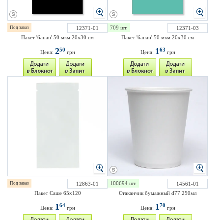
709 шт.
Под заказ
12371-01
12371-03
Пакет 'банан' 50 мкм 20х30 см
Пакет 'банан' 50 мкм 20х30 см
2
1
50
63
Цена:
грн
Цена:
грн
100694 шт.
Под заказ
12863-01
14561-01
Пакет Саше 65х120
Стаканчик бумажный d77 250мл
1
1
64
70
Цена:
грн
Цена:
грн