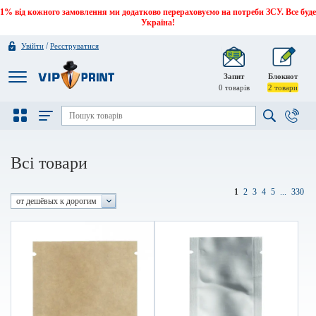
1% від кожного замовлення ми додатково перераховуємо на потреби ЗСУ. Все буде
Україна!
/
Увійти
Реєструватися
Запит
Блокнот
0
товарів
2
товари
Всі товари
1
2
3
4
5
...
330
от дешёвых к дорогим