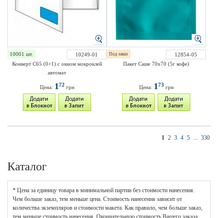
10001 шт.
10249-01
Под заказ
12854-05
Конверт С65 (0+1) с окном мокроклей
Пакет Саше 70х70 (5г кофе)
автомат
1
1
72
73
Цена:
грн
Цена:
грн
1
2
3
4
5
...
330
Каталог
* Цена за единицу товара в минимальной партии без стоимости нанесения.
Чем больше заказ, тем меньше цена. Стоимость нанесения зависит от
количества экземпляров и стоимости макета. Как правило, чем больше заказ,
тем меньше стоимость нанесения. Окончательную стоимость Вашего заказа