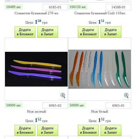
10489 шт.
100150 шт.
6185-01
14588-01
Стаканчик бумажный 270 мл
Стаканчик бумажный Craft 110мл
1
1
50
51
Цена:
грн
Цена:
грн
50000 шт.
50000 шт.
6965-02
6965-01
Нож желтый
Нож белый
1
1
52
52
Цена:
грн
Цена:
грн