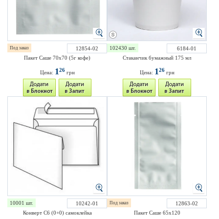
102430 шт.
Под заказ
12854-02
6184-01
Пакет Саше 70х70 (5г кофе)
Стаканчик бумажный 175 мл
1
1
26
26
Цена:
грн
Цена:
грн
10001 шт.
10242-01
Под заказ
12863-02
Конверт С6 (0+0) самоклейка
Пакет Саше 65х120