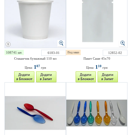
108741 шт.
6183-01
Под заказ
12852-02
Стаканчик бумажный 110 мл
Пакет Саше 45х70
1
1
07
10
Цена:
грн
Цена:
грн