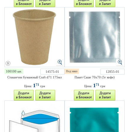
100100 шт.
14575-01
Под заказ
12855-01
Стаканчик бумажный Craft d71 175мл
Пакет Саше 70х70 (5г кофе)
1
1
71
71
Цена:
грн
Цена:
грн