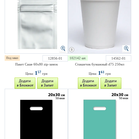
102142 шт.
Под заказ
12856-01
14562-01
Пакет Саше 60х80 zip-замок
Стаканчик бумажный d75 250мл
1
1
57
61
Цена:
грн
Цена:
грн